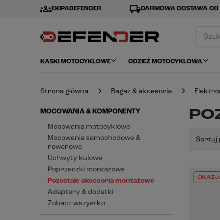
groups
local_shipping
EKIPADEFENDER
DARMOWA DOSTAWA OD 
KASKI MOTOCYKLOWE
ODZIEŻ MOTOCYKLOWA
Strona główna
Bagaż & akcesoria
Elektr
PO
MOCOWANIA & KOMPONENTY
Mocowania motocyklowe
Mocowania samochodowe &
Sortuj 
rowerowe
Uchwyty kulowe
Poprzeczki montażowe
OKAZJ
Pozostałe akcesoria montażowe
Adaptery & dodatki
Zobacz wszystko