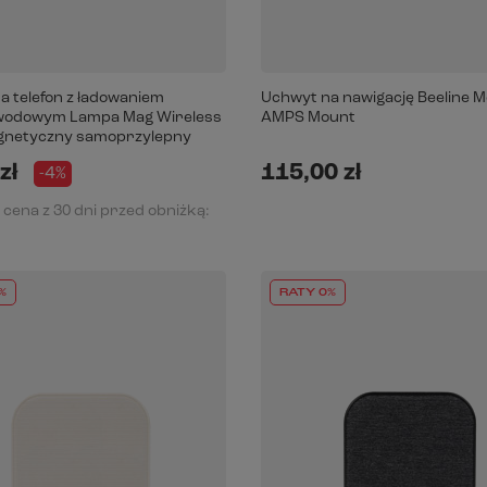
a telefon z ładowaniem
Uchwyt na nawigację Beeline Mo
wodowym Lampa Mag Wireless
AMPS Mount
gnetyczny samoprzylepny
zł
115,00 zł
-4%
 cena z 30 dni przed obniżką:
%
RATY 0%