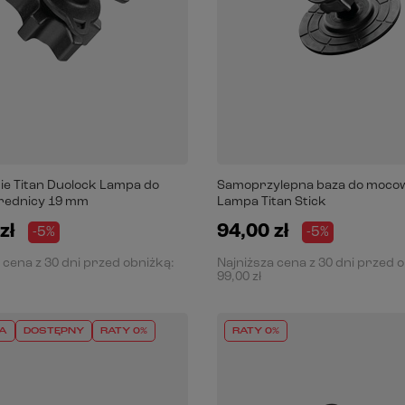
e Titan Duolock Lampa do
Samoprzylepna baza do moco
średnicy 19 mm
Lampa Titan Stick
zł
94,00 zł
-5%
-5%
 cena z 30 dni przed obniżką:
Najniższa cena z 30 dni przed 
99,00 zł
A
DOSTĘPNY
RATY 0%
RATY 0%