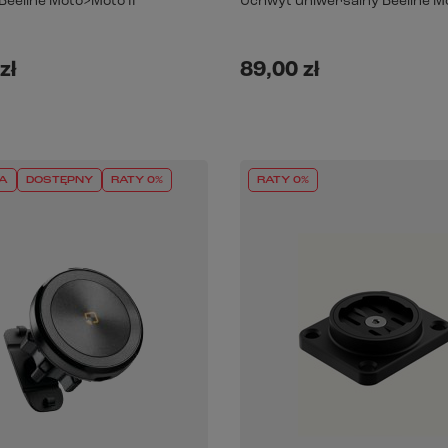
Beeline Moto>Moto II
Uchwyt uniwersalny Beeline Mo
zł
89,00 zł
A
DOSTĘPNY
RATY 0%
RATY 0%