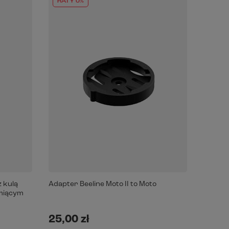
RATY 0%
z kulą
Adapter Beeline Moto II to Moto
umiącym
25,00 zł