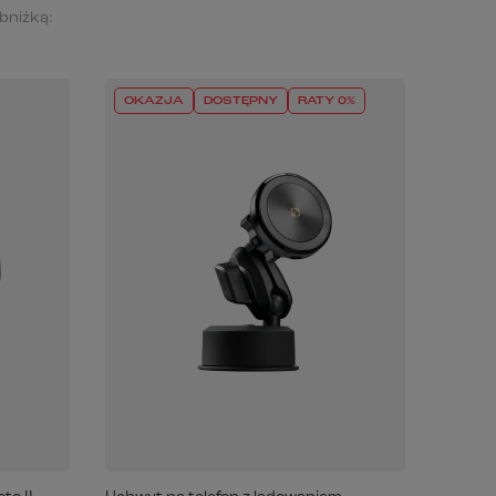
obniżką:
OKAZJA
DOSTĘPNY
RATY 0%