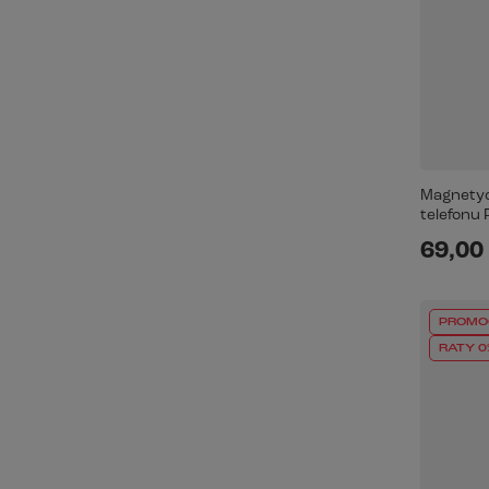
Magnetyc
telefonu 
69,00 
PROMO
RATY 0