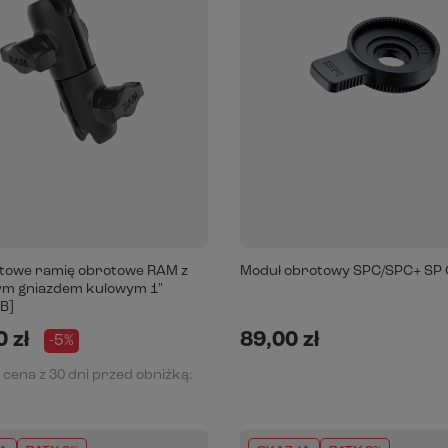
owe ramię obrotowe RAM z
Moduł obrotowy SPC/SPC+ SP
m gniazdem kulowym 1"
B]
 zł
89,00 zł
-5%
 cena z 30 dni przed obniżką: