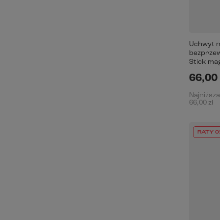
Uchwyt n
bezprze
Stick ma
66,00 
Najniższa
66,00 zł
RATY 0