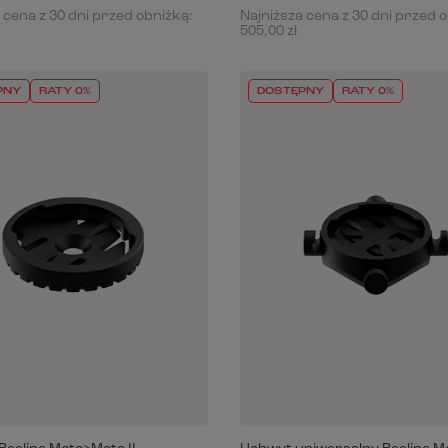
 cena z 30 dni przed obniżką:
Najniższa cena z 30 dni przed 
505,00 zł
PNY
RATY 0%
DOSTĘPNY
RATY 0%