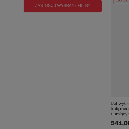
OKAZJ
ZASTOSUJ WYBRANE FILTRY
Uchwyt n
kulą mon
tłumiący
541,00