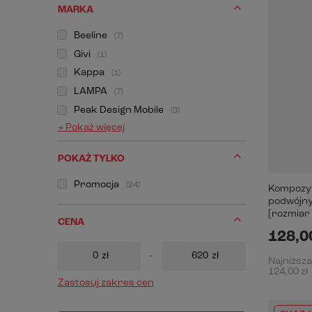
MARKA
Beeline
7
Givi
1
Kappa
1
LAMPA
7
Peak Design Mobile
3
+ Pokaż więcej
POKAŻ TYLKO
Promocja
24
Kompozyt
podwójny
[rozmiar 
CENA
128,00
zł
-
zł
Najniższa
124,00 zł
Zastosuj zakres cen