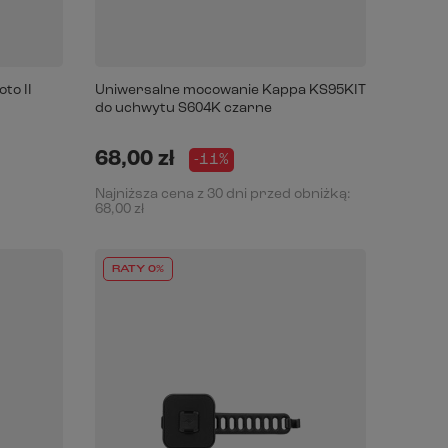
to II
Uniwersalne mocowanie Kappa KS95KIT
do uchwytu S604K czarne
68,00 zł
-11%
Najniższa cena z 30 dni przed obniżką:
68,00 zł
RATY 0%