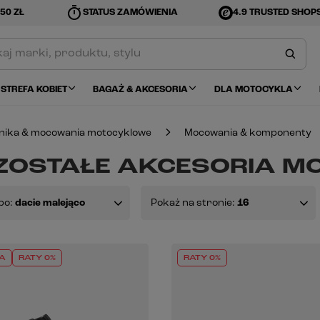
timer
50 ZŁ
STATUS ZAMÓWIENIA
4.9 TRUSTED SHOP
STREFA KOBIET
BAGAŻ & AKCESORIA
DLA MOTOCYKLA
onika & mocowania motocyklowe
Mocowania & komponenty
ZOSTAŁE AKCESORIA 
po:
dacie malejąco
Pokaż na stronie:
16
A
RATY 0%
RATY 0%