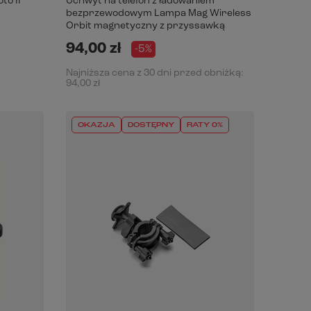
to II
Uchwyt na telefon z ładowaniem
bezprzewodowym Lampa Mag Wireless
Orbit magnetyczny z przyssawką
94,00 zł
-5%
Najniższa cena z 30 dni przed obniżką:
94,00 zł
OKAZJA
DOSTĘPNY
RATY 0%