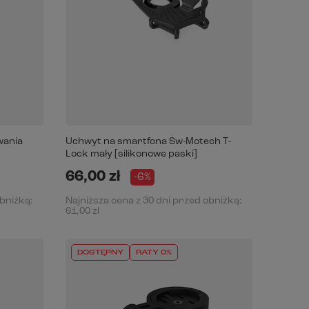
wania
Uchwyt na smartfona Sw-Motech T-
Lock mały [silikonowe paski]
66,00 zł
-6%
obniżką:
Najniższa cena z 30 dni przed obniżką:
61,00 zł
DOSTĘPNY
RATY 0%