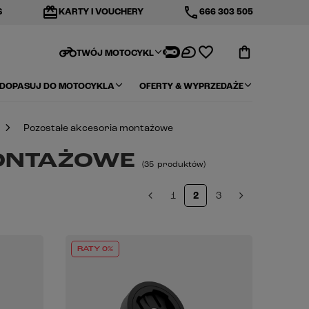
redeem
phone
S
KARTY I VOUCHERY
666 303 505
motorcycle
TWÓJ MOTOCYKL
DOPASUJ DO MOTOCYKLA
OFERTY & WYPRZEDAŻE
Pozostałe akcesoria montażowe
MONTAŻOWE
(
35
produktów
)
1
2
3
RATY 0%