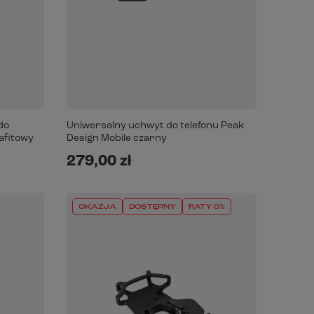
do
Uniwersalny uchwyt do telefonu Peak
afitowy
Design Mobile czarny
279,00 zł
OKAZJA
DOSTĘPNY
RATY 0%