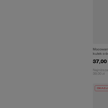
Mocowani
kulek o 
37,00 
Najniższa
39,00 zł
OKAZJ