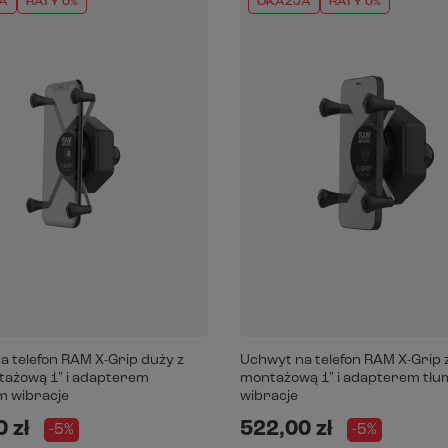
A
RATY 0%
OKAZJA
RATY 0%
a telefon RAM X-Grip duży z
Uchwyt na telefon RAM X-Grip 
tażową 1" i adapterem
montażową 1" i adapterem tł
m wibracje
wibracje
 zł
522,00 zł
-5%
-5%