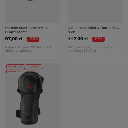
Ochraniacze ramion Held
Ochraniacz łokci X-Factor EVO
Quattrotempi
tech
97,00 zł
-25%
112,00 zł
-25%
Najniższa cena z 30 dni przed
Najniższa cena z 30 dni przed
obniżką:
129,00 zł
obniżką:
137,00 zł
PROMOCJA
PRZECENA
DOSTĘPNY
RATY 0%