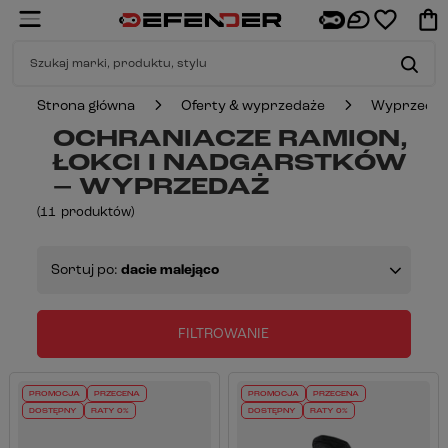
Strona główna
Oferty & wyprzedaże
Wyprzeda
OCHRANIACZE RAMION,
ŁOKCI I NADGARSTKÓW
– WYPRZEDAŻ
(
11
produktów
)
Sortuj po:
dacie malejąco
FILTROWANIE
PROMOCJA
PRZECENA
PROMOCJA
PRZECENA
DOSTĘPNY
RATY 0%
DOSTĘPNY
RATY 0%