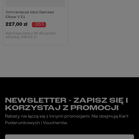
Ochraniacze łokci Dainese
Elbow V E1
227,00 zł
-35%
Najniższa cena z 30 dni przed
obniżką:
349,00 zł
NEWSLETTER - ZAPISZ SIĘ I
KORZYSTAJ Z PROMOCJI
Rabaty nie łączą się z innymi promocjami. Nie obejmują Kart
Podarunkowych i Voucherów.