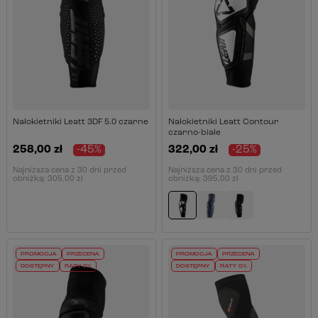
Nałokietniki Leatt 3DF 5.0 czarne
Nałokietniki Leatt Contour
czarno-białe
258,00 zł
-45%
322,00 zł
-25%
Najniższa cena z 30 dni przed
Najniższa cena z 30 dni przed
obniżką:
305,00 zł
obniżką:
395,00 zł
PROMOCJA
PRZECENA
PROMOCJA
PRZECENA
DOSTĘPNY
RATY 0%
DOSTĘPNY
RATY 0%