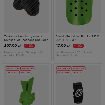
Zestaw ochraniaczy ramion
Damski Protektor Ramion HELD
Dainese Kit Proshape Shoulder
QUATTROTEMPI
107,00 zł
-45%
47,00 zł
-45%
Najniższa cena z 30 dni przed
Najniższa cena z 30 dni przed
obniżką:
127,00 zł
obniżką:
55,00 zł
PROMOCJA
PRZECENA
PROMOCJA
PRZECENA
DOSTĘPNY
RATY 0%
DOSTĘPNY
RATY 0%