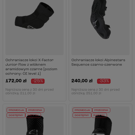
Ochraniacze łokci X-Factor
Ochraniacze łokci Alpinestars
Junior Flow z włóknem
Sequence czarno-czerwone
aramidowym czarne [poziom
ochrony: CE level 1]
172,00 zł
-25%
240,00 zł
-33%
Najniższa cena z 30 dni przed
Najniższa cena z 30 dni przed
obniżką:
211,00 zł
obniżką:
251,00 zł
PROMOCJA
PRZECENA
PROMOCJA
PRZECENA
DOSTĘPNY
RATY 0%
DOSTĘPNY
RATY 0%