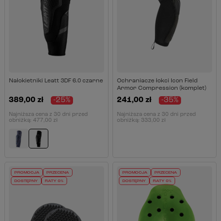
Nałokietniki Leatt 3DF 6.0 czarne
Ochraniacze łokci Icon Field
Armor Compression (komplet)
389,00 zł
-25%
241,00 zł
-35%
Najniższa cena z 30 dni przed
Najniższa cena z 30 dni przed
obniżką:
477,00 zł
obniżką:
333,00 zł
PROMOCJA
PRZECENA
PROMOCJA
PRZECENA
DOSTĘPNY
RATY 0%
DOSTĘPNY
RATY 0%