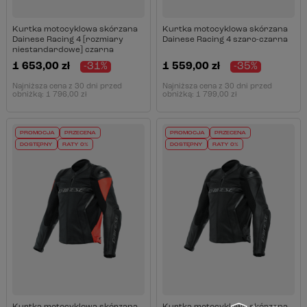
Kurtka motocyklowa skórzana
Kurtka motocyklowa skórzana
Dainese Racing 4 [rozmiary
Dainese Racing 4 szaro-czarna
niestandardowe] czarna
1 653,00 zł
-31%
1 559,00 zł
-35%
Najniższa cena z 30 dni przed
Najniższa cena z 30 dni przed
obniżką:
1 796,00 zł
obniżką:
1 799,00 zł
PROMOCJA
PRZECENA
PROMOCJA
PRZECENA
DOSTĘPNY
RATY 0%
DOSTĘPNY
RATY 0%