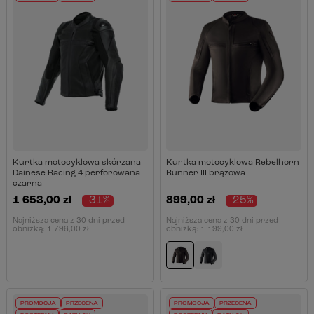
Kurtka motocyklowa skórzana
Kurtka motocyklowa Rebelhorn
Dainese Racing 4 perforowana
Runner III brązowa
czarna
1 653,00 zł
-31%
899,00 zł
-25%
Najniższa cena z 30 dni przed
Najniższa cena z 30 dni przed
obniżką:
1 796,00 zł
obniżką:
1 199,00 zł
PROMOCJA
PRZECENA
PROMOCJA
PRZECENA