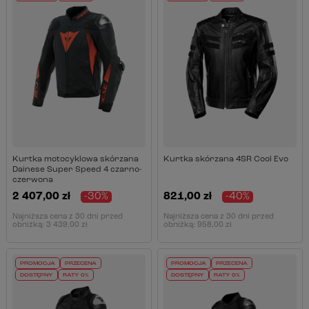
Kurtka motocyklowa skórzana
Kurtka skórzana 4SR Cool Evo
Dainese Super Speed 4 czarno-
czerwona
2 407,00 zł
-30%
821,00 zł
-40%
Najniższa cena z 30 dni przed
Najniższa cena z 30 dni przed
obniżką:
3 439,00 zł
obniżką:
958,00 zł
PROMOCJA
PRZECENA
PROMOCJA
PRZECENA
DOSTĘPNY
RATY 0%
DOSTĘPNY
RATY 0%