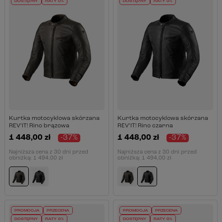
DOSTĘPNY
RATY 0%
DOSTĘPNY
RATY 0%
Kurtka motocyklowa skórzana
Kurtka motocyklowa skórzana
REV’IT! Rino brązowa
REV’IT! Rino czarna
1 448,00 zł
-37%
1 448,00 zł
-37%
Najniższa cena z 30 dni przed
Najniższa cena z 30 dni przed
obniżką:
1 494,00 zł
obniżką:
1 494,00 zł
PROMOCJA
PRZECENA
PROMOCJA
PRZECENA
DOSTĘPNY
RATY 0%
DOSTĘPNY
RATY 0%