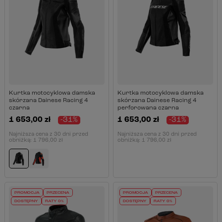
Kurtka motocyklowa damska
Kurtka motocyklowa damska
skórzana Dainese Racing 4
skórzana Dainese Racing 4
czarna
perforowana czarna
1 653,00 zł
-31%
1 653,00 zł
-31%
Najniższa cena z 30 dni przed
Najniższa cena z 30 dni przed
obniżką:
1 796,00 zł
obniżką:
1 796,00 zł
PROMOCJA
PRZECENA
PROMOCJA
PRZECENA
DOSTĘPNY
RATY 0%
DOSTĘPNY
RATY 0%