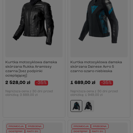
Kurtka motocyklowa damska
Kurtka motocyklowa damska
skórzana Rukka Aramissy
skórzana Dainese Avro 5
czarna [bez podpinki
czarno-szaro-niebieska
ocieplającej]
2 528,00 zł
-35%
1 689,00 zł
-35%
Najniższa cena z 30 dni przed
Najniższa cena z 30 dni przed
obniżką:
3 889,00 zł
obniżką:
1 949,00 zł
PROMOCJA
PRZECENA
PROMOCJA
PRZECENA
DOSTĘPNY
RATY 0%
DOSTĘPNY
RATY 0%