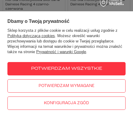
Kurtka motocyklowa skórzana
Kurtka motocyklowa skórzana
Dainese Racing 4 czarno-
Dainese Racing 4 czarna
czerwona
1 653,00 zł
-31%
1 653,00 zł
-31%
Dbamy o Twoją prywatność
Najniższa cena z 30 dni przed
Najniższa cena z 30 dni przed
obniżką:
1 796,00 zł
obniżką:
1 796,00 zł
Sklep korzysta z plików cookie w celu realizacji usług zgodnie z
Polityką dotyczącą cookies
. Możesz określić warunki
przechowywania lub dostępu do cookie w Twojej przeglądarce.
Więcej informacji na temat warunków i prywatności można znaleźć
także na stronie
Prywatność i warunki Google
.
PROMOCJA
PRZECENA
PROMOCJA
PRZECENA
DOSTĘPNY
RATY 0%
DOSTĘPNY
RATY 0%
POTWIERDZAM WSZYSTKIE
POTWIERDZAM WYMAGANE
KONFIGURACJA ZGÓD