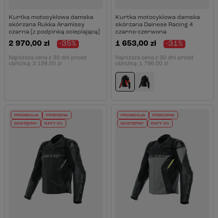
Kurtka motocyklowa damska
Kurtka motocyklowa damska
skórzana Rukka Aramissy
skórzana Dainese Racing 4
czarna [z podpinką ocieplającą]
czarno-czerwona
2 970,00 zł
-35%
1 653,00 zł
-31%
Najniższa cena z 30 dni przed
Najniższa cena z 30 dni przed
obniżką:
3 198,00 zł
obniżką:
1 796,00 zł
PROMOCJA
PRZECENA
PROMOCJA
PRZECENA
DOSTĘPNY
RATY 0%
DOSTĘPNY
RATY 0%