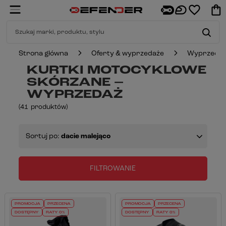
Strona główna
Oferty & wyprzedaże
Wyprzeda
KURTKI MOTOCYKLOWE
SKÓRZANE –
WYPRZEDAŻ
(
41
produktów
)
Sortuj po:
dacie malejąco
FILTROWANIE
PROMOCJA
PRZECENA
PROMOCJA
PRZECENA
DOSTĘPNY
RATY 0%
DOSTĘPNY
RATY 0%