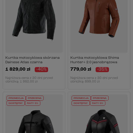
Kurtka motocyklowa skórzana
Kurtka motocyklowa Shima
Dainese Atlas czarna
Hunter+ 2.0 jasnobrązowa
1 829,00 zł
-40%
779,00 zł
-35%
Najniższa cena z 30 dni przed
Najniższa cena z 30 dni przed
obniżką:
1 982,00 zł
obniżką:
899,00 zł
PROMOCJA
PRZECENA
PROMOCJA
PRZECENA
DOSTĘPNY
RATY 0%
DOSTĘPNY
RATY 0%