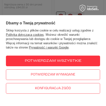
Najniższa cena z 30 dni przed
obniżką:
194,00 zł
Dbamy o Twoją prywatność
Sklep korzysta z plików cookie w celu realizacji usług zgodnie z
DOSTĘPNY
RATY 0%
OKAZJA
RATY 0%
Polityką dotyczącą cookies
. Możesz określić warunki
przechowywania lub dostępu do cookie w Twojej przeglądarce.
Więcej informacji na temat warunków i prywatności można znaleźć
także na stronie
Prywatność i warunki Google
.
POTWIERDZAM WSZYSTKIE
POTWIERDZAM WYMAGANE
KONFIGURACJA ZGÓD
Pokrowiec przeciwdeszczowy
Wodoodporny pokrowiec na
na motocykl Biketec Aquatec
motocykl GIVI S203L do modeli
[rozmiar M]
sportowych i skuterów
74,00 zł
179,00 zł
-10%