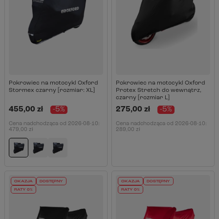
Pokrowiec na motocykl Oxford
Pokrowiec na motocykl Oxford
Stormex czarny [rozmiar: XL]
Protex Stretch do wewnątrz,
czarny [rozmiar L]
455,00 zł
-5%
275,00 zł
-5%
Cena nadchodząca od
2026-08-10
:
Cena nadchodząca od
2026-08-10
:
479,00 zł
289,00 zł
OKAZJA
DOSTĘPNY
OKAZJA
DOSTĘPNY
RATY 0%
RATY 0%