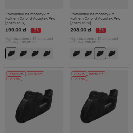
Pokrowiec na motocykl z
Pokrowiec na motocykl z
kufrem Oxford Aquatex Pro
kufrem Oxford Aquatex Pro
[rozmiar S]
[rozmiar M]
199,00 zł
-5%
208,00 zł
-5%
Najniższa cena z 30 dni przed
Najniższa cena z 30 dni przed
obniżką:
199,00 zł
obniżką:
208,00 zł
PROMOCJA
DOSTĘPNY
OKAZJA
DOSTĘPNY
RATY 0%
RATY 0%