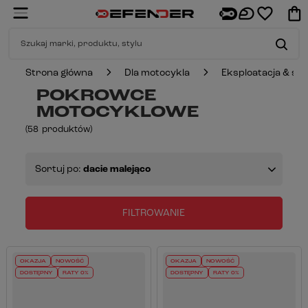
Strona główna
Dla motocykla
Eksploatacja & se
POKROWCE
MOTOCYKLOWE
(
58
produktów
)
Sortuj po:
dacie malejąco
FILTROWANIE
OKAZJA
NOWOŚĆ
OKAZJA
NOWOŚĆ
DOSTĘPNY
RATY 0%
DOSTĘPNY
RATY 0%