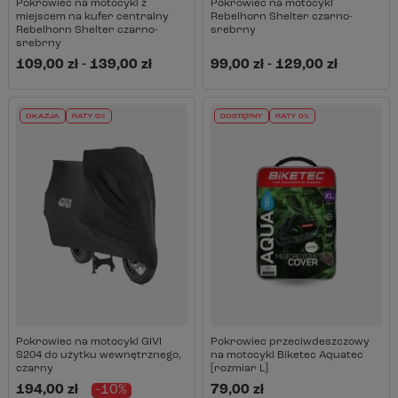
Pokrowiec na motocykl z
Pokrowiec na motocykl
miejscem na kufer centralny
Rebelhorn Shelter czarno-
Rebelhorn Shelter czarno-
srebrny
srebrny
109,00 zł
-
139,00 zł
99,00 zł
-
129,00 zł
OKAZJA
RATY 0%
DOSTĘPNY
RATY 0%
Pokrowiec na motocykl GIVI
Pokrowiec przeciwdeszczowy
S204 do użytku wewnętrznego,
na motocykl Biketec Aquatec
czarny
[rozmiar L]
194,00 zł
-10%
79,00 zł