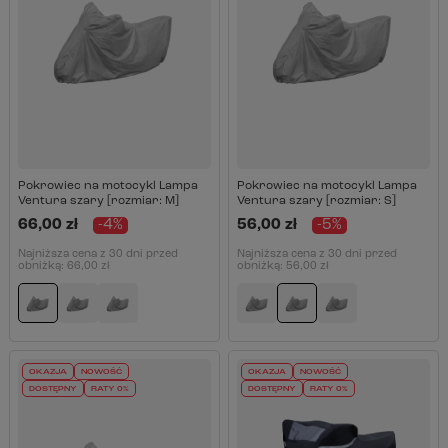
Pokrowiec na motocykl Lampa
Pokrowiec na motocykl Lampa
Ventura szary [rozmiar: M]
Ventura szary [rozmiar: S]
66,00 zł
-4%
56,00 zł
-5%
Najniższa cena z 30 dni przed
Najniższa cena z 30 dni przed
obniżką:
66,00 zł
obniżką:
56,00 zł
OKAZJA
NOWOŚĆ
OKAZJA
NOWOŚĆ
DOSTĘPNY
RATY 0%
DOSTĘPNY
RATY 0%