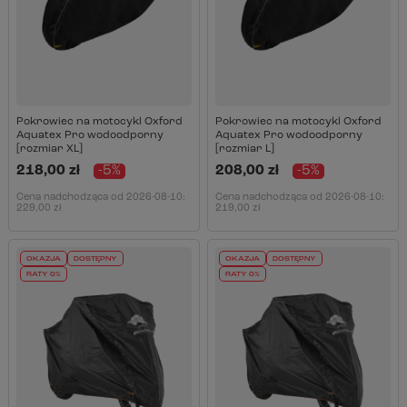
Pokrowiec na motocykl Oxford
Pokrowiec na motocykl Oxford
Aquatex Pro wodoodporny
Aquatex Pro wodoodporny
[rozmiar XL]
[rozmiar L]
218,00 zł
-5%
208,00 zł
-5%
Cena nadchodząca od
2026-08-10
:
Cena nadchodząca od
2026-08-10
:
229,00 zł
219,00 zł
OKAZJA
DOSTĘPNY
OKAZJA
DOSTĘPNY
RATY 0%
RATY 0%