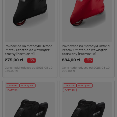
Pokrowiec na motocykl Oxford
Pokrowiec na motocykl Oxford
Protex Stretch do wewnątrz,
Protex Stretch do wewnątrz,
czarny [rozmiar M]
czerwony [rozmiar M]
275,00 zł
-5%
284,00 zł
-5%
Cena nadchodząca od
2026-08-10
:
Cena nadchodząca od
2026-08-10
:
289,00 zł
299,00 zł
OKAZJA
DOSTĘPNY
OKAZJA
DOSTĘPNY
RATY 0%
RATY 0%