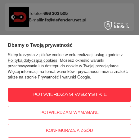
Telefon
666 303 505
E-mail
info@defender.net.pl
Sprawdź nasze social media!
Dbamy o Twoją prywatność
Sklep korzysta z plików cookie w celu realizacji usług zgodnie z
Polityką dotyczącą cookies
. Możesz określić warunki
przechowywania lub dostępu do cookie w Twojej przeglądarce.
Więcej informacji na temat warunków i prywatności można znaleźć
także na stronie
Prywatność i warunki Google
.
W sklepie prezentujemy ceny brutto (z VAT).
Stawki VAT dla
konsumentów z kraju:
Polska
.
POTWIERDZAM WSZYSTKIE
POTWIERDZAM WYMAGANE
666 303 505
PN - PT: 10:00-18:00
info@defender.net.pl
DEFENDER Akcesoria Motocyklowe
,
Góra Libertowska 50
,
30-
444
Libertów
KONFIGURACJA ZGÓD