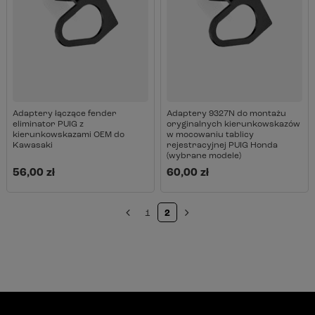
Adaptery łączące fender
Adaptery 9327N do montażu
eliminator PUIG z
oryginalnych kierunkowskazów
kierunkowskazami OEM do
w mocowaniu tablicy
Kawasaki
rejestracyjnej PUIG Honda
(wybrane modele)
56,00 zł
60,00 zł
1
2