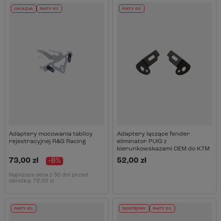
OKAZJA
RATY 0%
RATY 0%
Adaptery mocowania tablicy
Adaptery łączące fender
rejestracyjnej R&G Racing
eliminator PUIG z
kierunkowskazami OEM do KTM
73,00 zł
-8%
52,00 zł
Najniższa cena z 30 dni przed
obniżką:
72,00 zł
RATY 0%
DOSTĘPNY
RATY 0%