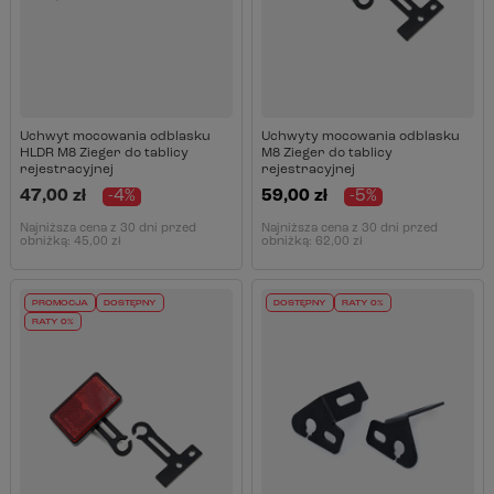
Uchwyt mocowania odblasku
Uchwyty mocowania odblasku
HLDR M8 Zieger do tablicy
M8 Zieger do tablicy
rejestracyjnej
rejestracyjnej
47,00 zł
-4%
59,00 zł
-5%
Najniższa cena z 30 dni przed
Najniższa cena z 30 dni przed
obniżką:
45,00 zł
obniżką:
62,00 zł
PROMOCJA
DOSTĘPNY
DOSTĘPNY
RATY 0%
RATY 0%