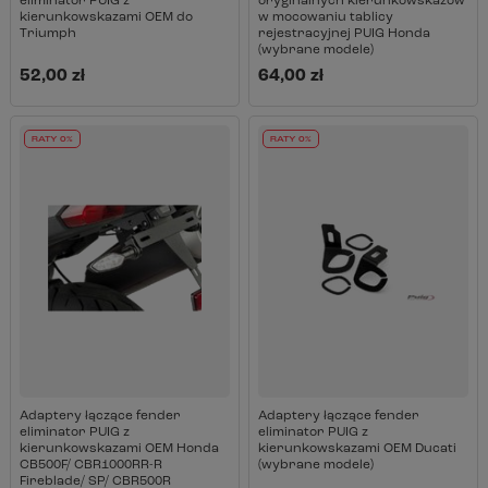
eliminator PUIG z
oryginalnych kierunkowskazów
kierunkowskazami OEM do
w mocowaniu tablicy
Triumph
rejestracyjnej PUIG Honda
(wybrane modele)
52,00 zł
64,00 zł
RATY 0%
RATY 0%
Adaptery łączące fender
Adaptery łączące fender
eliminator PUIG z
eliminator PUIG z
kierunkowskazami OEM Honda
kierunkowskazami OEM Ducati
CB500F/ CBR1000RR-R
(wybrane modele)
Fireblade/ SP/ CBR500R