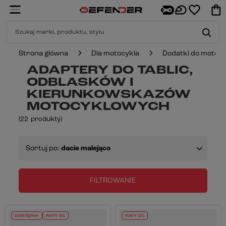
Strona główna
Dla motocykla
Dodatki do motocy
ADAPTERY DO TABLIC,
ODBLASKÓW I
KIERUNKOWSKAZÓW
MOTOCYKLOWYCH
(
22
produkty
)
Sortuj po:
dacie malejąco
FILTROWANIE
DOSTĘPNY
RATY 0%
RATY 0%