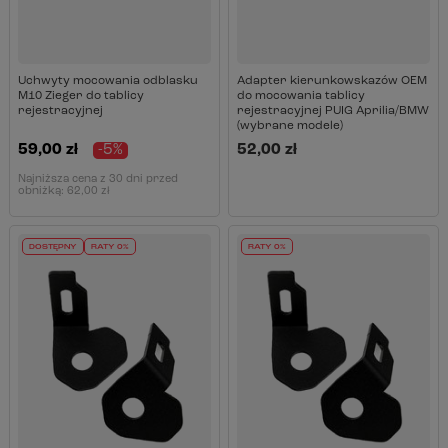
Uchwyty mocowania odblasku
Adapter kierunkowskazów OEM
M10 Zieger do tablicy
do mocowania tablicy
rejestracyjnej
rejestracyjnej PUIG Aprilia/BMW
(wybrane modele)
59,00 zł
-5%
52,00 zł
Najniższa cena z 30 dni przed
obniżką:
62,00 zł
DOSTĘPNY
RATY 0%
RATY 0%