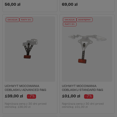
56,00 zł
69,00 zł
OKAZJA
RATY 0%
OKAZJA
DOSTĘPNY
RATY 0%
UCHWYT MOCOWANIA
UCHWYT MOCOWANIA
ODBLASKU ADVANCED R&G
ODBLASKU STANDARD R&G
139,00 zł
-7%
101,00 zł
-7%
Najniższa cena z 30 dni przed
Najniższa cena z 30 dni przed
obniżką:
136,00 zł
obniżką:
101,00 zł