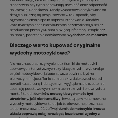
zwrócić uwagę na materiały, z jakich jest wykonany. Stal
nierdzewna czy tytan zapewniają trwałość oraz odporność
na korozję. Dodatkowo układy wydechowe dedykowane na
drogę publiczną są projektowane w taki sposób, aby
ograniczać emisję spalin poprzez stosowanie układów
katalitycznych oraz niezaburzanie przemyślanego przez
producenta przepływu spalin. Więcej informacji znajdziesz
na naszej podstronie dedykowanej
wydechom do motorów
.
Dlaczego warto kupować oryginalne
wydechy motocyklowe?
Nie ma znaczenia, czy wybierasz tłumiki do motocykli
sportowych, turystycznych czy klasycznych – wybierając
części motocyklowe
, jakość zawsze powinna być na
pierwszym miejscu. Tanie zamienniki z dalekowschodnich
portali kuszą ceną i identycznym wyglądem, ale często nie
spełniają podstawowych norm technicznych i prawnych, a
montaż takich
tłumików motocyklowych może być
utrudniony, jeśli nie niemożliwy
. Inwestując w renomowane
wydechy motocyklowe, takie jak te oferowane przez nasz
sklep, masz pewność, że Twój
tłumik do motocykla i reszta
układu poprawią osiągi oraz będą bezpieczne i zgodny z