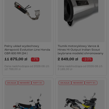
Pełny układ wydechowy
Tłumik motocyklowy Vance &
Akrapović Evolution Line Honda
Hines Hi-Output Indian Scout
CBR 600 RR (24-)
(wybrane modele) chromowany
11 875,00 zł
-7%
2 849,00 zł
-10%
Cena nadchodząca od
2026-08-10
:
Cena nadchodząca od
2026-08-10
:
12 769,00 zł
3 165,00 zł
OKAZJA
NOWOŚĆ
RATY 0%
OKAZJA
NOWOŚĆ
RATY 0%