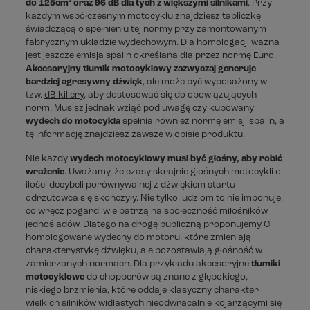
do 125cm² oraz 96 dB dla tych z większymi silnikami
. Przy
każdym współczesnym motocyklu znajdziesz tabliczkę
świadczącą o spełnieniu tej normy przy zamontowanym
fabrycznym układzie wydechowym. Dla homologacji ważna
jest jeszcze emisja spalin określana dla przez normę Euro.
Akcesoryjny tłumik motocyklowy zazwyczaj generuje
bardziej agresywny dźwięk
, ale może być wyposażony w
tzw.
dB-killery
, aby dostosować się do obowiązujących
norm. Musisz jednak wziąć pod uwagę czy kupowany
wydech do motocykla
spełnia również normę emisji spalin, a
tę informację znajdziesz zawsze w opisie produktu.
Nie każdy
wydech motocyklowy musi być głośny, aby robić
wrażenie
. Uważamy, że czasy skrajnie głośnych motocykli o
ilości decybeli porównywalnej z dźwiękiem startu
odrzutowca się skończyły. Nie tylko ludziom to nie imponuje,
co wręcz pogardliwie patrzą na społeczność miłośników
jednośladów. Dlatego na drogę publiczną proponujemy Ci
homologowane wydechy do motoru, które zmieniają
charakterystykę dźwięku, ale pozostawiają głośność w
zamierzonych normach. Dla przykładu akcesoryjne
tłumiki
motocyklowe
do chopperów są znane z głębokiego,
niskiego brzmienia, które oddaje klasyczny charakter
wielkich silników widlastych nieodwracalnie kojarzącymi się