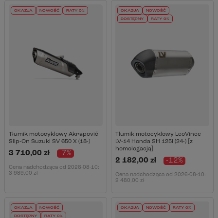
OKAZJA
NOWOŚĆ
RATY 0%
OKAZJA
NOWOŚĆ
DOSTĘPNY
RATY 0%
Tłumik motocyklowy Akrapović
Tłumik motocyklowy LeoVince
Slip-On Suzuki SV 650 X (18-)
LV-14 Honda SH 125i (24-) [z
homologacją]
3 710,00 zł
-7%
2 182,00 zł
-12%
Cena nadchodząca od
2026-08-10
:
3 989,00 zł
Cena nadchodząca od
2026-08-10
:
2 480,00 zł
OKAZJA
NOWOŚĆ
OKAZJA
NOWOŚĆ
RATY 0%
DOSTĘPNY
RATY 0%