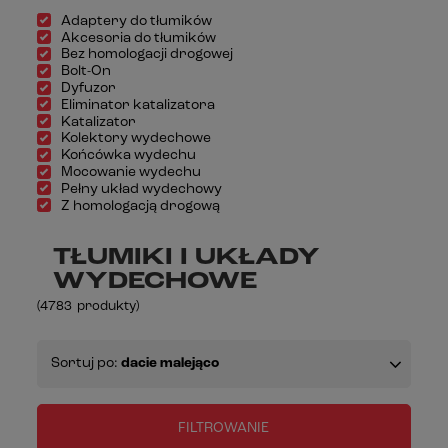
Adaptery do tłumików
Akcesoria do tłumików
Bez homologacji drogowej
Bolt-On
Dyfuzor
Eliminator katalizatora
Katalizator
Kolektory wydechowe
Końcówka wydechu
Mocowanie wydechu
Pełny układ wydechowy
Z homologacją drogową
TŁUMIKI I UKŁADY
WYDECHOWE
(
4783
produkty
)
Sortuj po:
dacie malejąco
FILTROWANIE