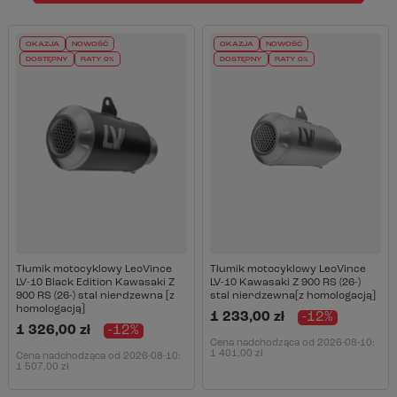
OKAZJA
NOWOŚĆ
OKAZJA
NOWOŚĆ
DOSTĘPNY
RATY 0%
DOSTĘPNY
RATY 0%
Tłumik motocyklowy LeoVince
Tłumik motocyklowy LeoVince
LV-10 Black Edition Kawasaki Z
LV-10 Kawasaki Z 900 RS (26-)
900 RS (26-) stal nierdzewna [z
stal nierdzewna[z homologacją]
homologacją]
1 233,00 zł
-12%
1 326,00 zł
-12%
Cena nadchodząca od
2026-08-10
:
1 401,00 zł
Cena nadchodząca od
2026-08-10
:
1 507,00 zł