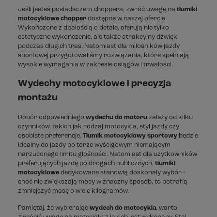
Jeśli jesteś posiadaczem choppera, zwróć uwagę na
tłumiki
motocyklowe chopper
dostępne w naszej ofercie.
Wykończone z dbałością o detale, oferują nie tylko
estetyczne wykończenie, ale także atrakcyjny dźwięk
podczas długich tras. Natomiast dla miłośników jazdy
sportowej przygotowaliśmy rozwiązania, które spełniają
wysokie wymagania w zakresie osiągów i trwałości.
Wydechy motocyklowe i precyzja
montażu
Dobór odpowiedniego
wydechu do motoru
zależy od kilku
czynników, takich jak rodzaj motocykla, styl jazdy czy
osobiste preferencje.
Tłumik motocyklowy sportowy
będzie
idealny do jazdy po torze wyścigowym niemającym
narzuconego limitu głośności. Natomiast dla użytkowników
preferujących jazdę po drogach publicznych,
tłumiki
motocyklowe
dedykowane stanowią doskonały wybór -
choć nie zwiększają mocy w znaczny sposób, to potrafią
zmniejszyć masę o wiele kilogramów.
Pamiętaj, że wybierając
wydech do motocykla
, warto