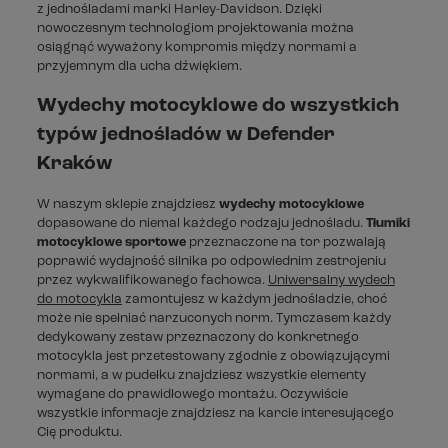
z jednośladami marki Harley-Davidson. Dzięki
nowoczesnym technologiom projektowania można
osiągnąć wyważony kompromis między normami a
przyjemnym dla ucha dźwiękiem.
Wydechy motocyklowe do wszystkich
typów jednośladów w Defender
Kraków
W naszym sklepie znajdziesz
wydechy motocyklowe
dopasowane do niemal każdego rodzaju jednośladu.
Tłumiki
motocyklowe sportowe
przeznaczone na tor pozwalają
poprawić wydajność silnika po odpowiednim zestrojeniu
przez wykwalifikowanego fachowca.
Uniwersalny wydech
do motocykla
zamontujesz w każdym jednośladzie, choć
może nie spełniać narzuconych norm. Tymczasem każdy
dedykowany zestaw przeznaczony do konkretnego
motocykla jest przetestowany zgodnie z obowiązującymi
normami, a w pudełku znajdziesz wszystkie elementy
wymagane do prawidłowego montażu. Oczywiście
wszystkie informacje znajdziesz na karcie interesującego
Cię produktu.