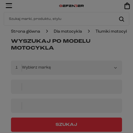
Strona główna
Dla motocykla
Tłumiki motocyklo
WYSZUKAJ PO MODELU
MOTOCYKLA
1
Wybierz markę
2
Wybierz model
3
Wybierz rok
SZUKAJ