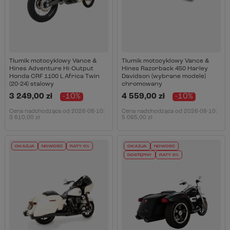
Tłumik motocyklowy Vance &
Tłumik motocyklowy Vance &
Hines Adventure Hi-Output
Hines Razorback 450 Harley
Honda CRF 1100 L Africa Twin
Davidson (wybrane modele)
(20-24) stalowy
chromowany
3 249,00 zł
-10%
4 559,00 zł
-10%
Cena nadchodząca od
2026-08-10
:
Cena nadchodząca od
2026-08-10
:
3 610,00 zł
5 065,00 zł
OKAZJA
NOWOŚĆ
RATY 0%
OKAZJA
NOWOŚĆ
DOSTĘPNY
RATY 0%