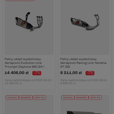
Pełny układ wydechowy
Pełny układ wydechowy
Akrapović Evolution Line
Akrapović Racing Line Yamaha
Triumph Daytona 660 (24-)
R7 (26)
14 406,00 zł
-7%
8 211,00 zł
-7%
Cena nadchodząca od
2026-08-10
:
Cena nadchodząca od
2026-08-10
:
15 490,00 zł
8 829,00 zł
OKAZJA
NOWOŚĆ
RATY 0%
OKAZJA
NOWOŚĆ
RATY 0%