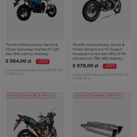
Tłumik motocyklowy Vance &
Tłumik motocyklowy Vance &
Hines Upsweep Honda ST 125
Hines Adventure Hi-Output
Dax (24) czarny matowy
Husqvarna Norden 901/ KTM
Adventure 790/ 890 stalowy
2 564,00 zł
-10%
2 978,00 zł
-10%
Cena nadchodząca od
2026-08-10
:
2 849,00 zł
Cena nadchodząca od
2026-08-10
:
3 309,00 zł
OKAZJA
NOWOŚĆ
RATY 0%
OKAZJA
NOWOŚĆ
RATY 0%