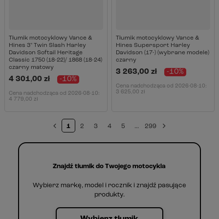
Tłumik motocyklowy Vance &
Tłumik motocyklowy Vance &
Hines 3" Twin Slash Harley
Hines Supersport Harley
Davidson Softail Heritage
Davidson (17-) (wybrane modele)
Classic 1750 (18-22)/ 1868 (18-24)
czarny
czarny matowy
3 263,00 zł
-10%
4 301,00 zł
-10%
Cena nadchodząca od
2026-08-10
:
3 625,00 zł
Cena nadchodząca od
2026-08-10
:
4 779,00 zł
1
2
3
4
5
...
299
Znajdź tłumik do Twojego motocykla
Wybierz markę, model i rocznik i znajdź pasujące
produkty.
Wybierz tłumik