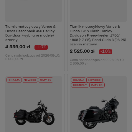
Tłumik motocyklowy Vance &
Tłumik motocyklowy Vance &
Hines Razorback 450 Harley
Hines Twin Slash Harley
Davidson (wybrane modele)
Davidson Freewheeler 1750/
czarny
1868 (17-25)/ Road Glide 3 (23-25)
czarny matowy
4 559,00 zł
-10%
2 525,00 zł
-10%
Cena nadchodząca od
2026-08-10
:
5 065,00 zł
Cena nadchodząca od
2026-08-10
:
2 805,00 zł
OKAZJA
NOWOŚĆ
RATY 0%
OKAZJA
NOWOŚĆ
DOSTĘPNY
RATY 0%