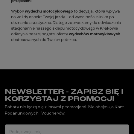
przepisami
.
Wybór
wydechu motocyklowego
to decyzja, która wpływa
na każdy aspekt Twojej jazdy – od wydajności silnika po
doznania akustyczne. Dlatego zapraszamy do odwiedzenia
stacjonarnie naszego
sklepu motocyklowego w Krakowie
i
odkrycia naszej bogatej oferty
wydechów motocyklowych
dostosowanych do Twoich potrzeb.
NEWSLETTER - ZAPISZ SIĘ I
KORZYSTAJ Z PROMOCJI
Rabaty nie łączą się z innymi promocjami. Nie obejmują Kart
Podarunkowych i Voucherów.
Podaj swoje imię