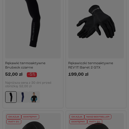
Rękawki termoaktywne
Rękawiczki termoaktywne
Brubeck czarne
REV’IT! Baret 2 GTX
52,00 zł
-5%
199,00 zł
Najniższa cena z 30 dni przed
obniżką:
52,00 zł
OKAZJA
DOSTĘPNY
OKAZJA
NASZ BESTSELLER
RATY 0%
DOSTĘPNY
RATY 0%