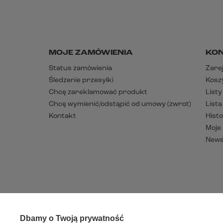
MOJE ZAMÓWIENIA
KO
Status zamówienia
Zarej
Śledzenie przesyłki
Kosz
Chcę zareklamować produkt
List
Chcę wymienić/odstąpić od umowy (zwrot)
List
Kontakt
Histo
Moje
News
Dbamy o Twoją prywatność