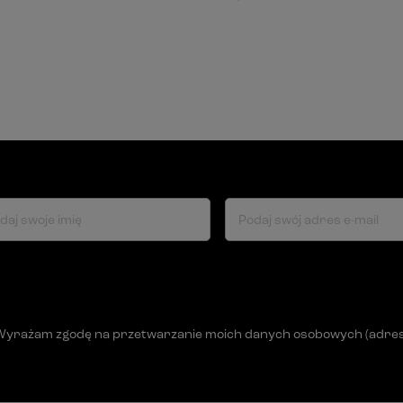
daj swoje imię
Podaj swój adres e-mail
Wyrażam zgodę na przetwarzanie moich danych osobowych (adres e-