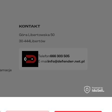
KONTAKT
Góra Libertowska 50
30-444
Libertów
Telefon
666 303 505
E-mail
info@defender.net.pl
lamacje