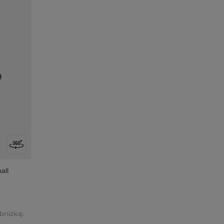
all
obniżką: