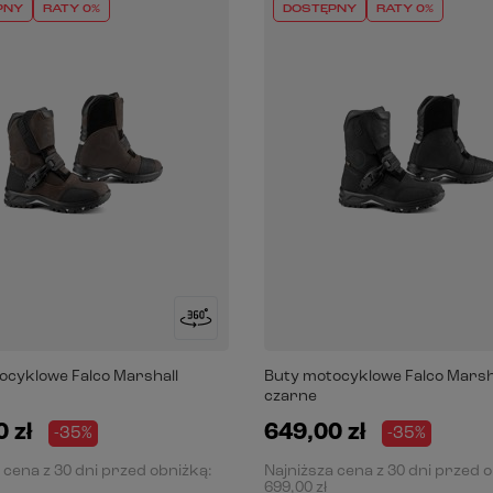
PNY
RATY 0%
DOSTĘPNY
RATY 0%
ocyklowe Falco Marshall
Buty motocyklowe Falco Marsh
czarne
 zł
649,00 zł
-35%
-35%
 cena z 30 dni przed obniżką:
Najniższa cena z 30 dni przed 
699,00 zł