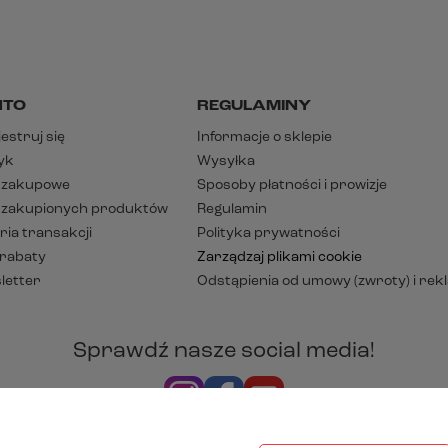
NTO
REGULAMINY
estruj się
Informacje o sklepie
yk
Wysyłka
y zakupowe
Sposoby płatności i prowizje
a zakupionych produktów
Regulamin
ria transakcji
Polityka prywatności
 rabaty
Zarządzaj plikami cookie
letter
Odstąpienia od umowy (zwroty) i rek
Sprawdź nasze social media!