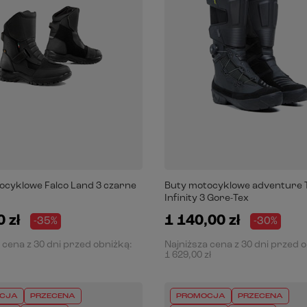
ocyklowe Falco Land 3 czarne
Buty motocyklowe adventure 
Infinity 3 Gore-Tex
 zł
1 140,00 zł
-35%
-30%
 cena z 30 dni przed obniżką:
Najniższa cena z 30 dni przed 
1 629,00 zł
CJA
PRZECENA
PROMOCJA
PRZECENA