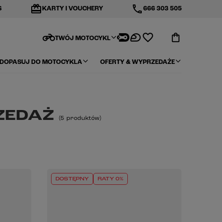
redeem
phone
S
KARTY I VOUCHERY
666 303 505
motorcycle
TWÓJ MOTOCYKL
DOPASUJ DO MOTOCYKLA
OFERTY & WYPRZEDAŻE
ZEDAŻ
(
5
produktów
)
DOSTĘPNY
RATY 0%