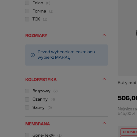
Falco
3
Forma
1
TCX
1
ROZMIARY
Przed wybraniem rozmiaru
wybierz MARKĘ
KOLORYSTYKA
Buty mot
Brązowy
2
506,00
Czarny
4
Szary
2
Najniższa
545,00 zł
MEMBRANA
PROMO
Gore-Tex®
1