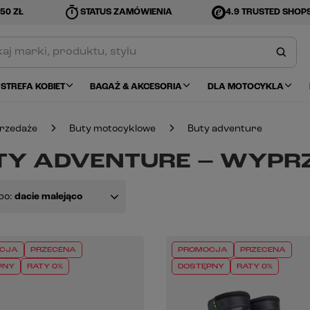
timer
50 ZŁ
STATUS ZAMÓWIENIA
4.9 TRUSTED SHOP
STREFA KOBIET
BAGAŻ & AKCESORIA
DLA MOTOCYKLA
rzedaże
Buty motocyklowe
Buty adventure
TY ADVENTURE – WYPR
po:
dacie malejąco
CJA
PRZECENA
PROMOCJA
PRZECENA
PNY
RATY 0%
DOSTĘPNY
RATY 0%