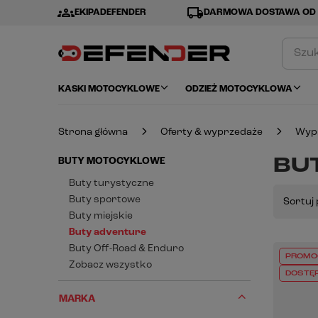
groups
local_shipping
EKIPADEFENDER
DARMOWA DOSTAWA OD 
KASKI MOTOCYKLOWE
ODZIEŻ MOTOCYKLOWA
Strona główna
Oferty & wyprzedaże
Wyp
BU
BUTY MOTOCYKLOWE
Buty turystyczne
Buty sportowe
Sortuj 
Buty miejskie
Buty adventure
Buty Off-Road & Enduro
PROMO
Zobacz wszystko
DOSTĘ
MARKA