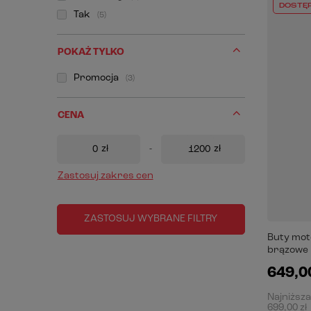
DOSTĘ
Tak
5
POKAŻ TYLKO
Promocja
3
CENA
zł
-
zł
Zastosuj zakres cen
ZASTOSUJ WYBRANE FILTRY
Buty mot
brązowe
649,00
Najniższa
699,00 zł