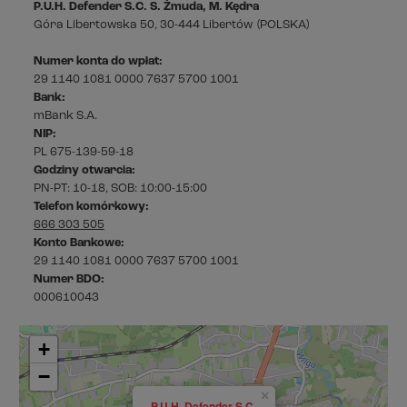
P.U.H. Defender S.C. S. Żmuda, M. Kędra
Góra Libertowska 50
, 30-444 Libertów
(POLSKA)
Numer konta do wpłat:
29 1140 1081 0000 7637 5700 1001
Bank:
mBank S.A.
NIP:
PL 675-139-59-18
Godziny otwarcia:
PN-PT: 10-18, SOB: 10:00-15:00
Telefon komórkowy:
666 303 505
Konto Bankowe:
29 1140 1081 0000 7637 5700 1001
Numer BDO:
000610043
+
−
×
P.U.H. Defender S.C.