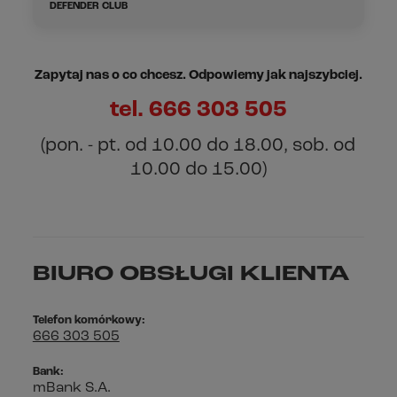
DEFENDER CLUB
Czy jest dostępna wysyłka za granicę?
Czy mogę otrzymać fakturę?
Ile mam czasu na zwrot produktu?
Czym jest DEFENDER CLUB?
Jak i na jakim etapie mogę edytować zamówienie?
Zapytaj nas o co chcesz. Odpowiemy jak najszybciej.
Jak mogę złożyć reklamację?
Czy uczestnictwo w DEFENDER CLUB jest darmowe?
tel. 666 303 505
Jak mogę anulować zamówienie?
Co podlega reklamacji?
Kto może dołączyć do programu lojalnościowego DEFENDER
(pon. - pt. od 10.00 do 18.00, sob. od
CLUB?
W jaki sposób otrzymam zwrot środków?
10.00 do 15.00)
Ile ważne są zebrane kwoty?
Jak działają poziomy w DEFENDER CLUB?
BIURO OBSŁUGI KLIENTA
Telefon komórkowy:
666 303 505
Bank:
mBank S.A.