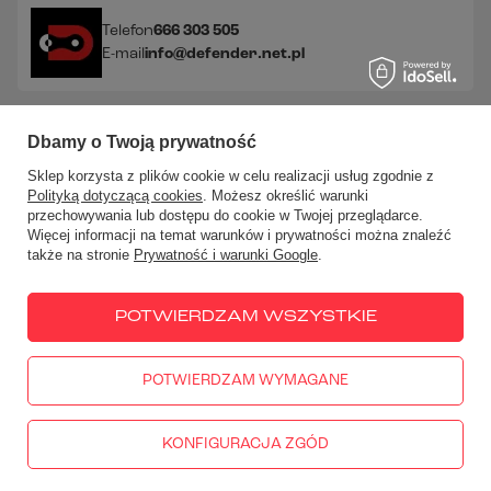
Telefon
666 303 505
E-mail
info@defender.net.pl
Sprawdź nasze social media!
Dbamy o Twoją prywatność
Sklep korzysta z plików cookie w celu realizacji usług zgodnie z
Polityką dotyczącą cookies
. Możesz określić warunki
przechowywania lub dostępu do cookie w Twojej przeglądarce.
Więcej informacji na temat warunków i prywatności można znaleźć
także na stronie
Prywatność i warunki Google
.
W sklepie prezentujemy ceny brutto (z VAT).
Stawki VAT dla
konsumentów z kraju:
Polska
.
POTWIERDZAM WSZYSTKIE
POTWIERDZAM WYMAGANE
666 303 505
PN - PT: 10:00-18:00
info@defender.net.pl
DEFENDER Akcesoria Motocyklowe
,
Góra Libertowska 50
,
30-
444
Libertów
KONFIGURACJA ZGÓD