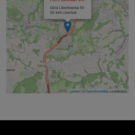
Góra Libertowska 50
30-444 Libertów
Leaflet
| ©
OpenStreetMap
contributors