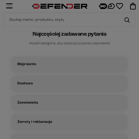
Najczęściej zadawane pytania
Rozwiń kategorię, aby zobaczyć pytania i odpowiedzi
Moje konto
Jak stworzyć konto?
Dostawa
Zapomniałem/-am hasła do logowania – co zrobić?
Jaki jest czas dostawy zamówienia?
Zamówienia
Jak mogę zmienić dane na swoim koncie?
Jakie są metody dostawy?
Jak użyć kodu rabatowego?
Zwroty i reklamacje
Jak usunąć konto?
Jak mogę śledzić przesyłkę?
Dlaczego nie mogę dodać produktu do koszyka?
Jak mogę zwrócić produkt?