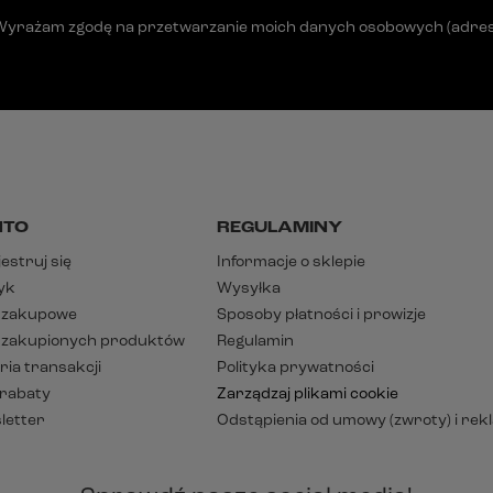
Wyrażam zgodę na przetwarzanie moich danych osobowych (adres e-
NTO
REGULAMINY
estruj się
Informacje o sklepie
yk
Wysyłka
y zakupowe
Sposoby płatności i prowizje
a zakupionych produktów
Regulamin
ria transakcji
Polityka prywatności
 rabaty
Zarządzaj plikami cookie
letter
Odstąpienia od umowy (zwroty) i rek