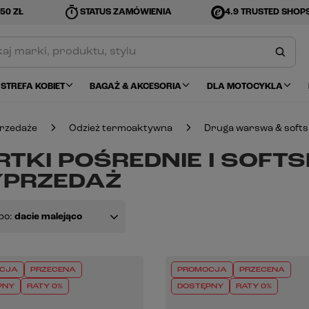
timer
50 ZŁ
STATUS ZAMÓWIENIA
4.9 TRUSTED SHOP
STREFA KOBIET
BAGAŻ & AKCESORIA
DLA MOTOCYKLA
rzedaże
Odzież termoaktywna
Druga warswa & softs
TKI POŚREDNIE I SOFTS
PRZEDAŻ
po:
dacie malejąco
CJA
PRZECENA
PROMOCJA
PRZECENA
PNY
RATY 0%
DOSTĘPNY
RATY 0%