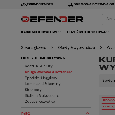
groups
local_shipping
EKIPADEFENDER
DARMOWA DOSTAWA OD 
KASKI MOTOCYKLOWE
ODZIEŻ MOTOCYKLOWA
Strona główna
Oferty & wyprzedaże
Wyp
KUR
ODZIEŻ TERMOAKTYWNA
WY
Koszulki & bluzy
Druga warswa & softshelle
Spodnie & legginsy
Sortuj 
Kominiarki & kominy
Skarpety
Bielizna & akcesoria
PROMO
Zobacz wszystko
DOSTĘ
PŁEĆ