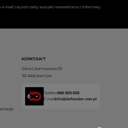
mail) na potrzeby wysyłki newslettera z informacją handlową (m
KONTAKT
Góra Libertowska 50
30-444
Libertów
Telefon
666 303 505
E-mail
info@defender.net.pl
lamacje