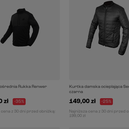
ośrednia Rukka Renwer
Kurtka damska ocieplająca S
czarna
 zł
149,00 zł
-35%
-25%
 cena z 30 dni przed obniżką:
Najniższa cena z 30 dni przed 
199,00 zł