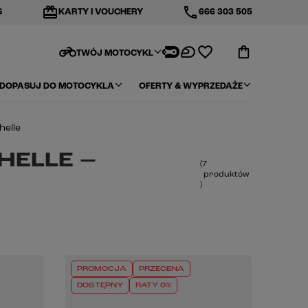
redeem
phone
S
KARTY I VOUCHERY
666 303 505
motorcycle
TWÓJ MOTOCYKL
DOPASUJ DO MOTOCYKLA
OFERTY & WYPRZEDAŻE
helle
HELLE –
(
7
produktów
)
PROMOCJA
PRZECENA
DOSTĘPNY
RATY 0%