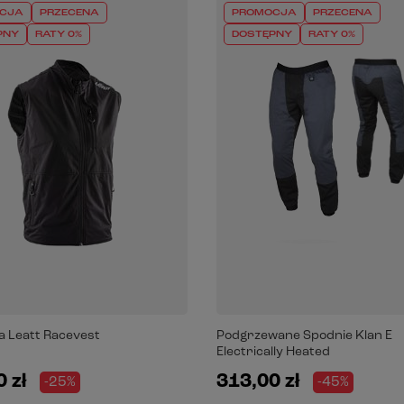
CJA
PRZECENA
PROMOCJA
PRZECENA
PNY
RATY 0%
DOSTĘPNY
RATY 0%
a Leatt Racevest
Podgrzewane Spodnie Klan E
Electrically Heated
 zł
313,00 zł
-25%
-45%