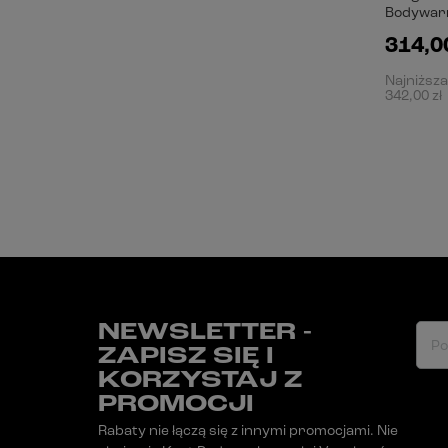
Bodywarm
314,00
Najniższa
342,00 zł
NEWSLETTER -
Po
ZAPISZ SIĘ I
KORZYSTAJ Z
PROMOCJI
Rabaty nie łączą się z innymi promocjami. Nie