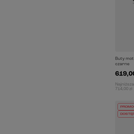
Buty mot
czarne
619,00
Najniższa
714,00 zł
PROMO
DOSTĘ