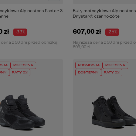
ocyklowe Alpinestars Faster-3
Buty motocyklowe Alpinestars
arne
Drystar® czarno-żółte
 zł
607,00 zł
-33%
-25%
 cena z 30 dni przed obniżką:
Najniższa cena z 30 dni przed 
809,00 zł
CJA
PRZECENA
PROMOCJA
PRZECENA
PNY
RATY 0%
DOSTĘPNY
RATY 0%