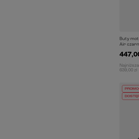
Buty mot
Air czarn
447,00
Najniższa
639,00 zł
PROMO
DOSTĘ