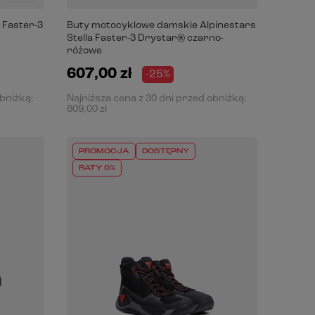
 Faster-3
Buty motocyklowe damskie Alpinestars
Stella Faster-3 Drystar® czarno-
różowe
607,00 zł
-25%
obniżką:
Najniższa cena z 30 dni przed obniżką:
809,00 zł
PROMOCJA
DOSTĘPNY
RATY 0%