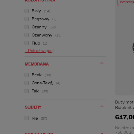
KOLORYSTYKA
DOSTĘ
Biały
14
Brązowy
7
Czarny
52
Czerwony
13
Fluo
1
+ Pokaż więcej
MEMBRANA
Brak
30
Gore-Tex®
4
Tak
30
Buty mot
SLIDERY
Rideknit
617,00
Nie
57
Najniższa
756,00 zł