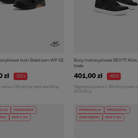
ocyklowe Icon Slabtown WP CE
Buty motocyklowe REV’IT! Kick
białe
 zł
401,00 zł
-35%
-45%
 cena z 30 dni przed obniżką:
Najniższa cena z 30 dni przed 
474,00 zł
CJA
PRZECENA
PROMOCJA
PRZECENA
PNY
RATY 0%
DOSTĘPNY
RATY 0%