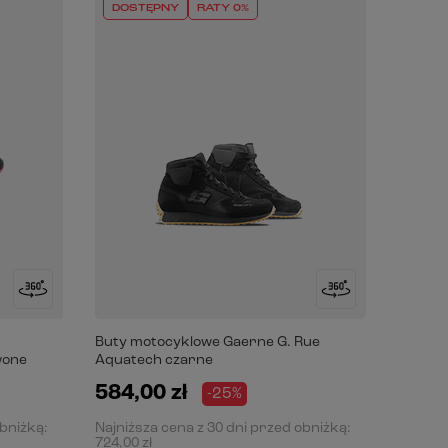
DOSTĘPNY
RATY 0%
Buty motocyklowe Gaerne G. Rue
wone
Aquatech czarne
584,00 zł
-25%
obniżką:
Najniższa cena z 30 dni przed obniżką:
724,00 zł