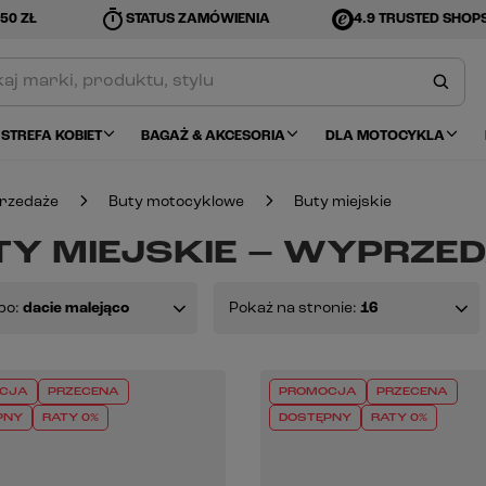
timer
50 ZŁ
STATUS ZAMÓWIENIA
4.9 TRUSTED SHOP
STREFA KOBIET
BAGAŻ & AKCESORIA
DLA MOTOCYKLA
rzedaże
Buty motocyklowe
Buty miejskie
TY MIEJSKIE – WYPRZE
po:
dacie malejąco
Pokaż na stronie:
16
CJA
PRZECENA
PROMOCJA
PRZECENA
PNY
RATY 0%
DOSTĘPNY
RATY 0%