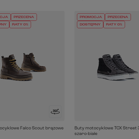
CJA
PRZECENA
PROMOCJA
PRZECENA
PNY
RATY 0%
DOSTĘPNY
RATY 0%
ocyklowe Falco Scout brązowe
Buty motocyklowe TCX Street 
szaro-białe