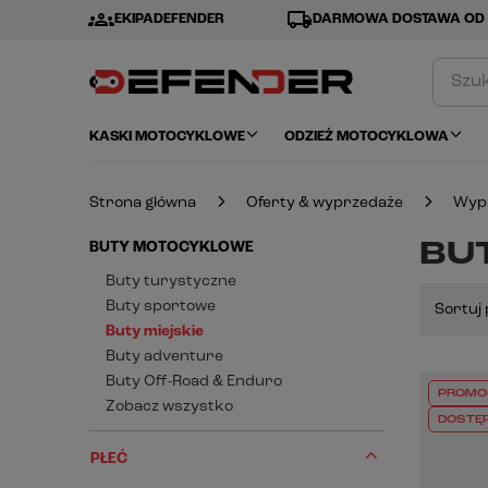
groups
local_shipping
EKIPADEFENDER
DARMOWA DOSTAWA OD 
KASKI MOTOCYKLOWE
ODZIEŻ MOTOCYKLOWA
Strona główna
Oferty & wyprzedaże
Wyp
BU
BUTY MOTOCYKLOWE
Buty turystyczne
Buty sportowe
Sortuj 
Buty miejskie
Buty adventure
Buty Off-Road & Enduro
PROMO
Zobacz wszystko
DOSTĘ
PŁEĆ