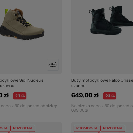
ocyklowe Sidi Nucleus
Buty motocyklowe Falco Chase
-czarne
czarne
 zł
649,00 zł
-25%
-35%
 cena z 30 dni przed obniżką:
Najniższa cena z 30 dni przed 
699,00 zł
CJA
PRZECENA
PROMOCJA
PRZECENA