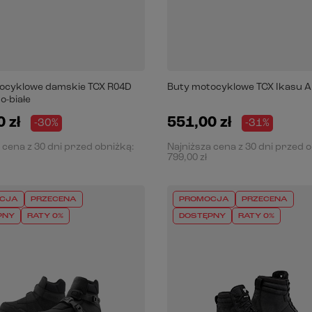
ocyklowe damskie TCX R04D
Buty motocyklowe TCX Ikasu A
o-białe
 zł
551,00 zł
-30%
-31%
 cena z 30 dni przed obniżką:
Najniższa cena z 30 dni przed 
799,00 zł
CJA
PRZECENA
PROMOCJA
PRZECENA
PNY
RATY 0%
DOSTĘPNY
RATY 0%