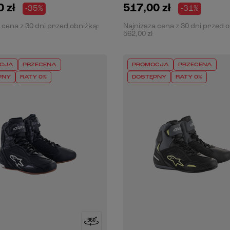
 zł
517,00 zł
-35%
-31%
 cena z 30 dni przed obniżką:
Najniższa cena z 30 dni przed 
562,00 zł
CJA
PRZECENA
PROMOCJA
PRZECENA
PNY
RATY 0%
DOSTĘPNY
RATY 0%