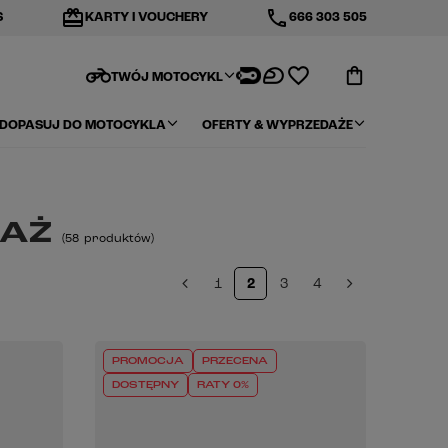
redeem
phone
S
KARTY I VOUCHERY
666 303 505
motorcycle
TWÓJ MOTOCYKL
DOPASUJ DO MOTOCYKLA
OFERTY & WYPRZEDAŻE
DAŻ
(
58
produktów
)
1
2
3
4
PROMOCJA
PRZECENA
DOSTĘPNY
RATY 0%