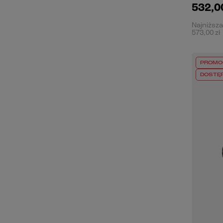
532,00
Najniższa
573,00 zł
PROMO
DOSTĘ