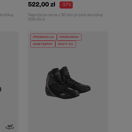
522,00 zł
-37%
obniżką:
Najniższa cena z 30 dni przed obniżką:
539,00 zł
PROMOCJA
PRZECENA
DOSTĘPNY
RATY 0%