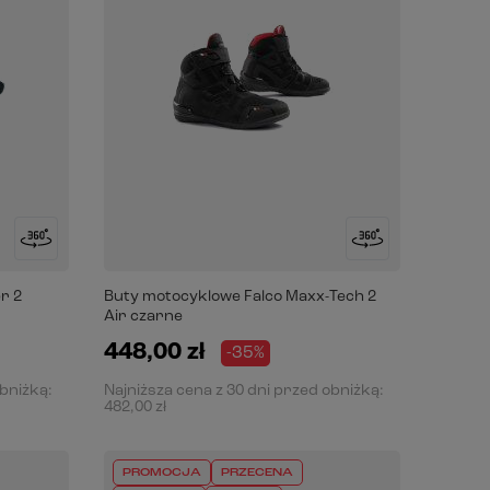
r 2
Buty motocyklowe Falco Maxx-Tech 2
Air czarne
448,00 zł
-35%
obniżką:
Najniższa cena z 30 dni przed obniżką:
482,00 zł
PROMOCJA
PRZECENA