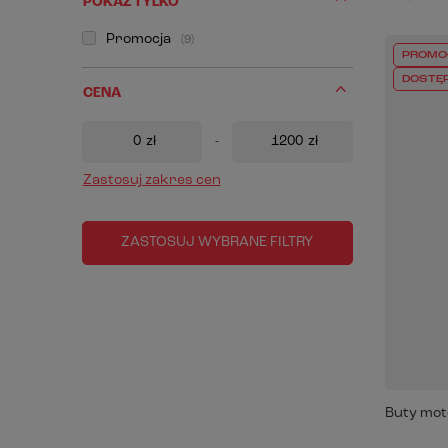
POKAŻ TYLKO
Promocja
9
PROMO
DOSTĘ
CENA
zł
-
zł
Zastosuj zakres cen
ZASTOSUJ WYBRANE FILTRY
Buty mot