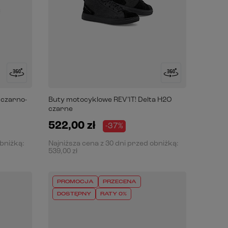
 czarno-
Buty motocyklowe REV’IT! Delta H2O
czarne
522,00 zł
-37%
obniżką:
Najniższa cena z 30 dni przed obniżką:
539,00 zł
PROMOCJA
PRZECENA
DOSTĘPNY
RATY 0%