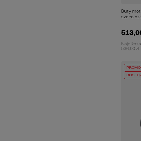
Buty mot
szaro-cz
513,00
Najniższa
536,00 zł
PROMO
DOSTĘ