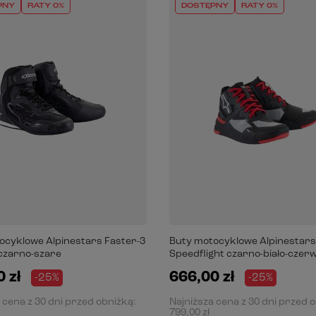
PNY
RATY 0%
DOSTĘPNY
RATY 0%
ocyklowe Alpinestars Faster-3
Buty motocyklowe Alpinestars
 czarno-szare
Speedflight czarno-biało-czer
 zł
666,00 zł
-25%
-25%
 cena z 30 dni przed obniżką:
Najniższa cena z 30 dni przed 
799,00 zł