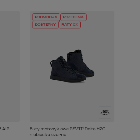
PROMOCJA
PRZECENA
DOSTĘPNY
RATY 0%
3 AIR
Buty motocyklowe REV’IT! Delta H2O
niebiesko-czarne