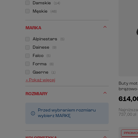
Damskie
14
Męskie
48
MARKA
Alpinestars
5
Dainese
9
Falco
5
Forma
6
Gaerne
1
+ Pokaż więcej
Buty mot
brązowo
ROZMIARY
614,00
Najniższa
Przed wybraniem rozmiaru
737,00 zł
wybierz MARKĘ
PROMO