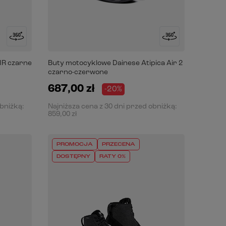
IR czarne
Buty motocyklowe Dainese Atipica Air 2
czarno-czerwone
687,00 zł
-20%
obniżką:
Najniższa cena z 30 dni przed obniżką:
859,00 zł
PROMOCJA
PRZECENA
DOSTĘPNY
RATY 0%