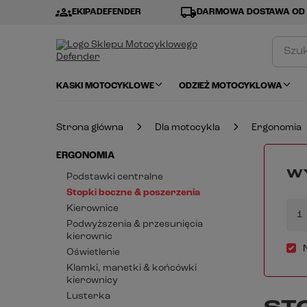
groups
local_shipping
EKIPADEFENDER
DARMOWA DOSTAWA OD 
KASKI MOTOCYKLOWE
ODZIEŻ MOTOCYKLOWA
Strona główna
Dla motocykla
Ergonomia
ERGONOMIA
WY
Podstawki centralne
Stopki boczne & poszerzenia
Kierownice
1
Podwyższenia & przesunięcia
kierownic
Oświetlenie
Klamki, manetki & końcówki
kierownicy
Lusterka