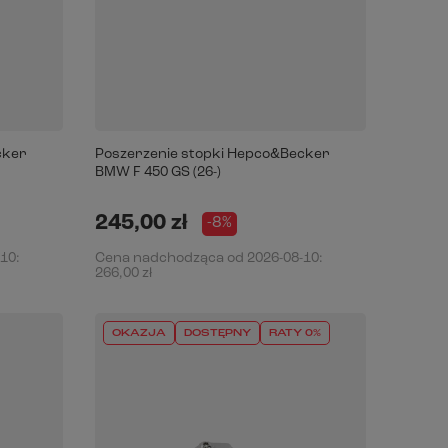
cker
Poszerzenie stopki Hepco&Becker
BMW F 450 GS (26-)
245,00 zł
-8%
-10
:
Cena nadchodząca od
2026-08-10
:
266,00 zł
OKAZJA
DOSTĘPNY
RATY 0%