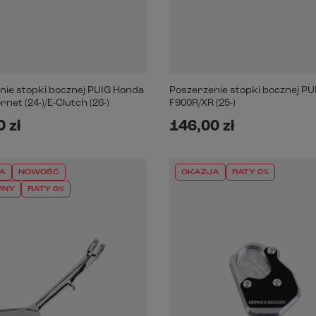
nie stopki bocznej PUIG Honda
Poszerzenie stopki bocznej P
net (24-)/E-Clutch (26-)
F900R/XR (25-)
 zł
146,00 zł
A
NOWOŚĆ
OKAZJA
RATY 0%
PNY
RATY 0%