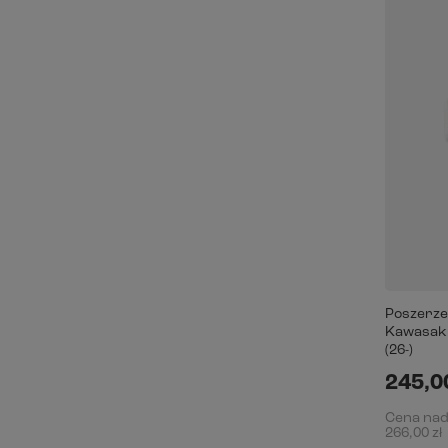
Poszerze
Kawasaki 
(26-)
245,00
Cena na
266,00 zł