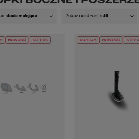
OPKI BOCZNE I POSZERZ
po:
dacie malejąco
Pokaż na stronie:
16
A
NOWOŚĆ
RATY 0%
OKAZJA
NOWOŚĆ
RATY 