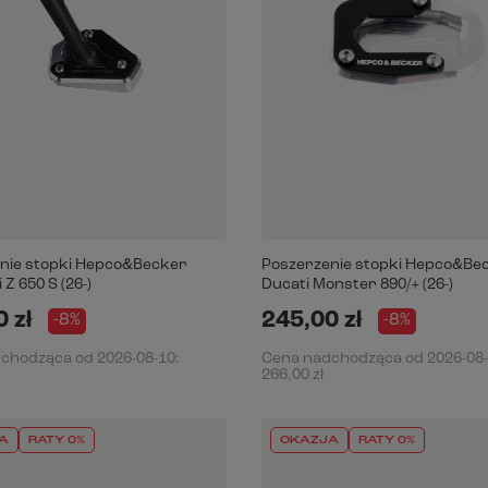
nie stopki Hepco&Becker
Poszerzenie stopki Hepco&Be
Z 650 S (26-)
Ducati Monster 890/+ (26-)
 zł
245,00 zł
-8%
-8%
dchodząca od
2026-08-10
:
Cena nadchodząca od
2026-08
266,00 zł
A
RATY 0%
OKAZJA
RATY 0%