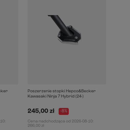
cker
Poszerzenie stopki Hepco&Becker
Kawasaki Ninja 7 Hybrid (24-)
245,00 zł
-8%
-10
:
Cena nadchodząca od
2026-08-10
:
266,00 zł