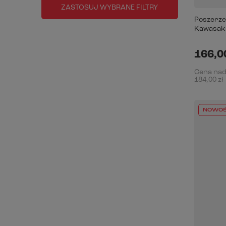
ZASTOSUJ WYBRANE FILTRY
Poszerze
Kawasaki 
166,00
Cena na
184,00 zł
NOWO