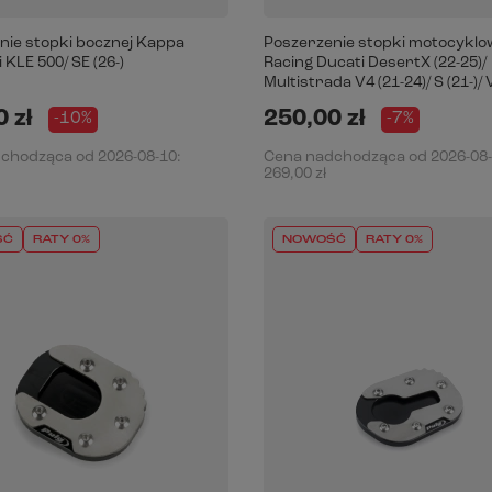
nie stopki bocznej Kappa
Poszerzenie stopki motocyklo
KLE 500/ SE (26-)
Racing Ducati DesertX (22-25)/
Multistrada V4 (21-24)/ S (21-)/ 
 zł
250,00 zł
-10%
-7%
dchodząca od
2026-08-10
:
Cena nadchodząca od
2026-08
269,00 zł
ŚĆ
RATY 0%
NOWOŚĆ
RATY 0%