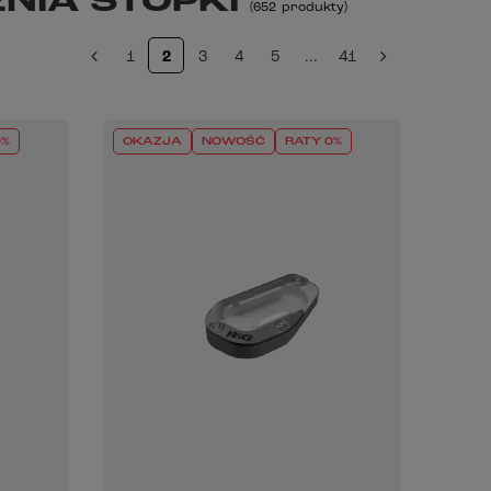
ENIA STOPKI
(
652
produkty
)
1
2
3
4
5
...
41
0%
OKAZJA
NOWOŚĆ
RATY 0%