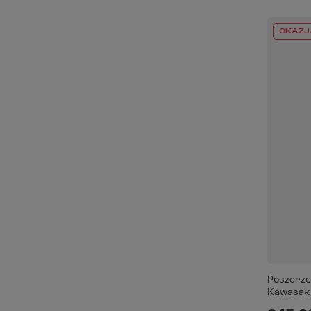
OKAZJ
Poszerze
Kawasaki 