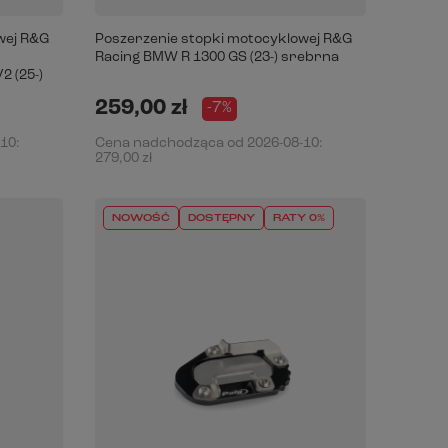
wej R&G
Poszerzenie stopki motocyklowej R&G
Racing BMW R 1300 GS (23-) srebrna
V2 (25-)
259,00 zł
-7%
-10
:
Cena nadchodząca od
2026-08-10
:
279,00 zł
NOWOŚĆ
DOSTĘPNY
RATY 0%