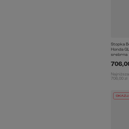
Stopka B
Honda GL
srebrna
706,00
Najniższa
706,00 zł
OKAZJ