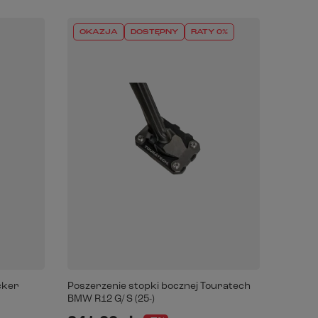
OKAZJA
DOSTĘPNY
RATY 0%
cker
Poszerzenie stopki bocznej Touratech
BMW R12 G/ S (25-)