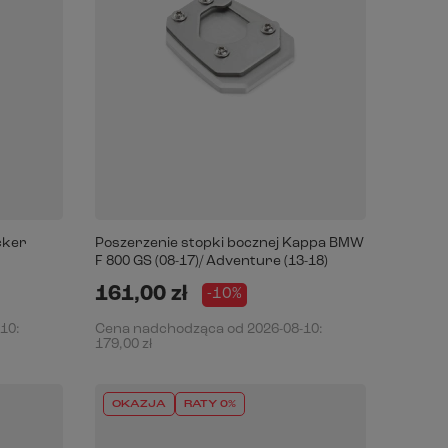
cker
Poszerzenie stopki bocznej Kappa BMW
F 800 GS (08-17)/ Adventure (13-18)
161,00 zł
-10%
-10
:
Cena nadchodząca od
2026-08-10
:
179,00 zł
OKAZJA
RATY 0%