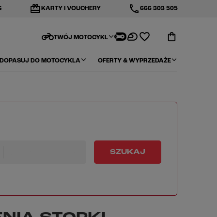
redeem
phone
S
KARTY I VOUCHERY
666 303 505
motorcycle
TWÓJ MOTOCYKL
DOPASUJ DO MOTOCYKLA
OFERTY & WYPRZEDAŻE
Wybierz rok
SZUKAJ