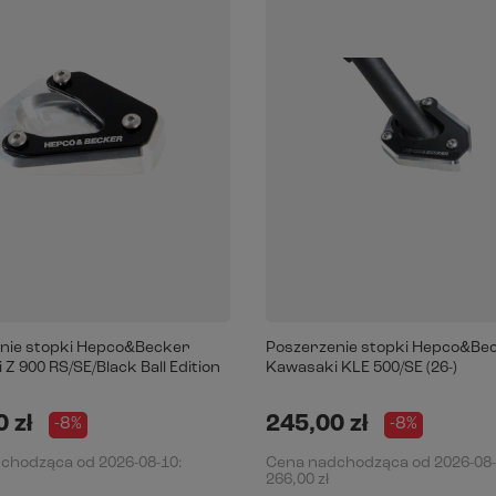
nie stopki Hepco&Becker
Poszerzenie stopki Hepco&Be
Z 900 RS/SE/Black Ball Edition
Kawasaki KLE 500/SE (26-)
 zł
245,00 zł
-8%
-8%
dchodząca od
2026-08-10
:
Cena nadchodząca od
2026-08
266,00 zł