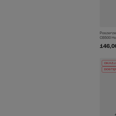
Poszerze
CB500 Hor
146,00
OKAZJ
DOSTĘ