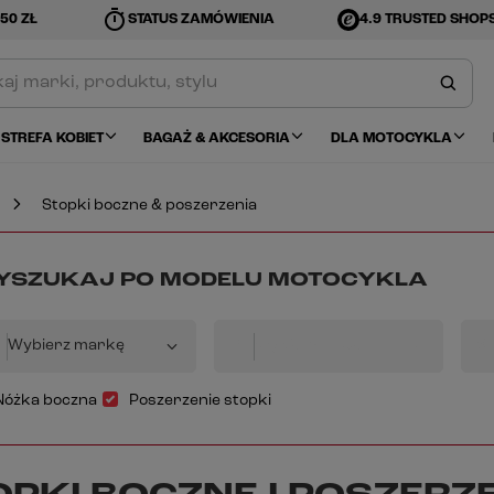
timer
50 ZŁ
STATUS ZAMÓWIENIA
4.9 TRUSTED SHOP
STREFA KOBIET
BAGAŻ & AKCESORIA
DLA MOTOCYKLA
Stopki boczne & poszerzenia
SZUKAJ PO MODELU MOTOCYKLA
Wybierz markę
2
Wybierz model
3
Nóżka boczna
Poszerzenie stopki