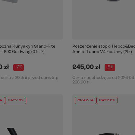
oczna Kuryakyn Stand-Rite
Poszerzenie stopki Hepco&Be
 1800 Goldwing (01-17)
Aprilia Tuono V4 Factory (25-)
 zł
245,00 zł
-7%
-8%
 cena z 30 dni przed obniżką:
Cena nadchodząca od
2026-08
266,00 zł
A
RATY 0%
OKAZJA
RATY 0%