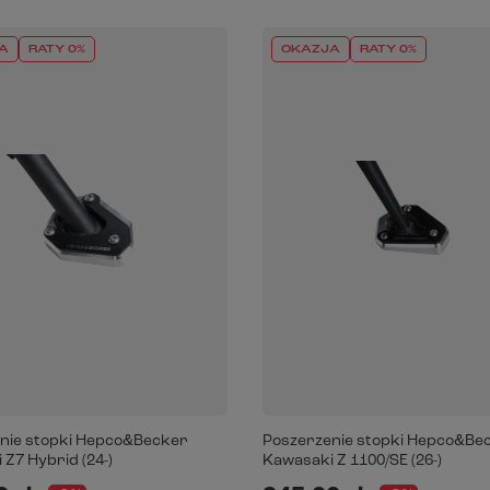
A
RATY 0%
OKAZJA
RATY 0%
nie stopki Hepco&Becker
Poszerzenie stopki Hepco&Be
Z7 Hybrid (24-)
Kawasaki Z 1100/SE (26-)