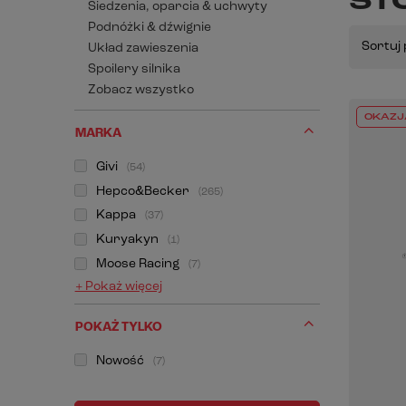
ST
Siedzenia, oparcia & uchwyty
Podnóżki & dźwignie
Sortuj 
Układ zawieszenia
Spoilery silnika
Zobacz wszystko
OKAZJ
MARKA
Givi
54
Hepco&Becker
265
Kappa
37
Kuryakyn
1
Moose Racing
7
+ Pokaż więcej
POKAŻ TYLKO
Nowość
7