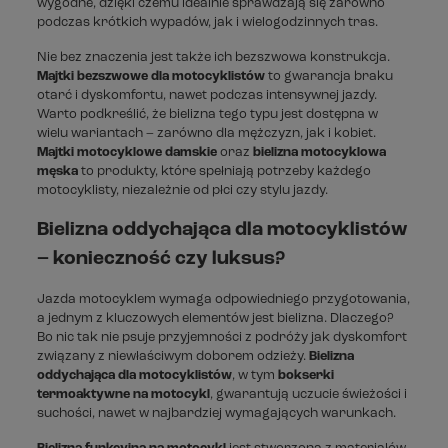
wygodne, dzięki czemu idealnie sprawdzają się zarówno
podczas krótkich wypadów, jak i wielogodzinnych tras.
Nie bez znaczenia jest także ich bezszwowa konstrukcja.
Majtki bezszwowe dla motocyklistów
to gwarancja braku
otarć i dyskomfortu, nawet podczas intensywnej jazdy.
Warto podkreślić, że bielizna tego typu jest dostępna w
wielu wariantach – zarówno dla mężczyzn, jak i kobiet.
Majtki motocyklowe damskie
oraz
bielizna motocyklowa
męska
to produkty, które spełniają potrzeby każdego
motocyklisty, niezależnie od płci czy stylu jazdy.
Bielizna oddychająca dla motocyklistów
– konieczność czy luksus?
Jazda motocyklem wymaga odpowiedniego przygotowania,
a jednym z kluczowych elementów jest bielizna. Dlaczego?
Bo nic tak nie psuje przyjemności z podróży jak dyskomfort
związany z niewłaściwym doborem odzieży.
Bielizna
oddychająca dla motocyklistów
, w tym
bokserki
termoaktywne na motocykl
, gwarantują uczucie świeżości i
suchości, nawet w najbardziej wymagających warunkach.