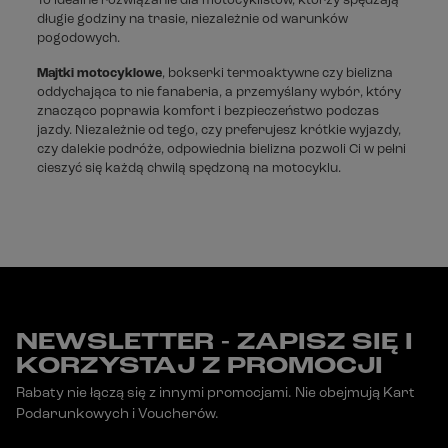
To idealne rozwiązanie dla motocyklistów, którzy spędzają
długie godziny na trasie, niezależnie od warunków
pogodowych.
Majtki motocyklowe
, bokserki termoaktywne czy bielizna
oddychająca to nie fanaberia, a przemyślany wybór, który
znacząco poprawia komfort i bezpieczeństwo podczas
jazdy. Niezależnie od tego, czy preferujesz krótkie wyjazdy,
czy dalekie podróże, odpowiednia bielizna pozwoli Ci w pełni
cieszyć się każdą chwilą spędzoną na motocyklu.
NEWSLETTER - ZAPISZ SIĘ I
KORZYSTAJ Z PROMOCJI
Rabaty nie łączą się z innymi promocjami. Nie obejmują Kart
Podarunkowych i Voucherów.