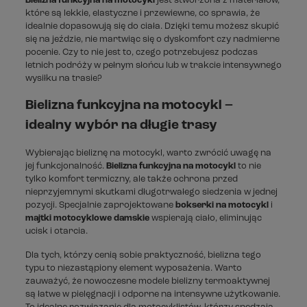
Bielizna funkcyjna na motocykl
jest stworzona z materiałów,
które są lekkie, elastyczne i przewiewne, co sprawia, że
idealnie dopasowują się do ciała. Dzięki temu możesz skupić
się na jeździe, nie martwiąc się o dyskomfort czy nadmierne
pocenie. Czy to nie jest to, czego potrzebujesz podczas
letnich podróży w pełnym słońcu lub w trakcie intensywnego
wysiłku na trasie?
Bielizna funkcyjna na motocykl –
idealny wybór na długie trasy
Wybierając bieliznę na motocykl, warto zwrócić uwagę na
jej funkcjonalność.
Bielizna funkcyjna na motocykl
to nie
tylko komfort termiczny, ale także ochrona przed
nieprzyjemnymi skutkami długotrwałego siedzenia w jednej
pozycji. Specjalnie zaprojektowane
bokserki na motocykl
i
majtki motocyklowe damskie
wspierają ciało, eliminując
ucisk i otarcia.
Dla tych, którzy cenią sobie praktyczność, bielizna tego
typu to niezastąpiony element wyposażenia. Warto
zauważyć, że nowoczesne modele bielizny termoaktywnej
są łatwe w pielęgnacji i odporne na intensywne użytkowanie.