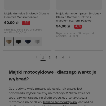
Majtki damskie Brubeck Classic
Majtki damskie hipster Brubeck
Comfort Merino beżowe
Classic Comfort Cotton z
wysokim stanem, różowe
60,00 zł
-5%
34,00 zł
-6%
Najniższa cena z 30 dni przed
obniżką:
60,00 zł
Najniższa cena z 30 dni przed
obniżką:
34,00 zł
1
2
3
4
Majtki motocyklowe - dlaczego warto je
wybrać?
Czy kiedykolwiek zastanawiałeś się, jak ważny jest
odpowiedni wybór bielizny na motocykl? Niezależnie od
tego, czy wyruszasz na długą trasę, czy korzystasz z
motocykla na co dzień,
bielizna termoaktywna
jest ważna