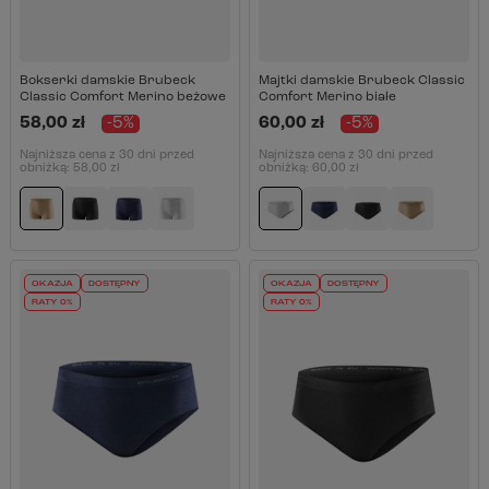
Bokserki damskie Brubeck
Majtki damskie Brubeck Classic
Classic Comfort Merino beżowe
Comfort Merino białe
58,00 zł
-5%
60,00 zł
-5%
Najniższa cena z 30 dni przed
Najniższa cena z 30 dni przed
obniżką:
58,00 zł
obniżką:
60,00 zł
OKAZJA
DOSTĘPNY
OKAZJA
DOSTĘPNY
RATY 0%
RATY 0%