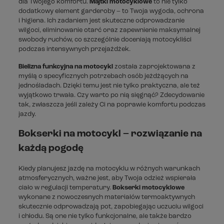
dla Twojego komfortu.
Majtki motocyklowe
to nie tylko
dodatkowy element garderoby – to Twoja wygoda, ochrona
i higiena. Ich zadaniem jest skuteczne odprowadzanie
wilgoci, eliminowanie otarć oraz zapewnienie maksymalnej
swobody ruchów, co szczególnie doceniają motocykliści
podczas intensywnych przejażdżek.
Bielizna funkcyjna na motocykl
została zaprojektowana z
myślą o specyficznych potrzebach osób jeżdżących na
jednośladach. Dzięki temu jest nie tylko praktyczna, ale też
wyjątkowo trwała. Czy warto po nią sięgnąć? Zdecydowanie
tak, zwłaszcza jeśli zależy Ci na poprawie komfortu podczas
jazdy.
Bokserki na motocykl – rozwiązanie na
każdą pogodę
Kiedy planujesz jazdę na motocyklu w różnych warunkach
atmosferycznych, ważne jest, aby Twoja odzież wspierała
ciało w regulacji temperatury.
Bokserki motocyklowe
wykonane z nowoczesnych materiałów termoaktywnych
skutecznie odprowadzają pot, zapobiegając uczuciu wilgoci
i chłodu. Są one nie tylko funkcjonalne, ale także bardzo