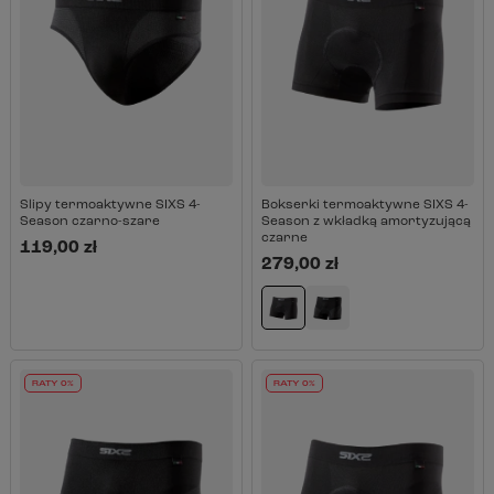
Slipy termoaktywne SIXS 4-
Bokserki termoaktywne SIXS 4-
Season czarno-szare
Season z wkładką amortyzującą
czarne
119,00 zł
279,00 zł
RATY 0%
RATY 0%