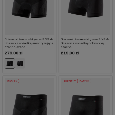
Bokserki termoaktywne SIXS 4-
Bokserki termoaktywne SIXS 4-
Season z wkładką amortyzującą
Season z wkładką ochronną
czarno-szare
czarne
279,00 zł
219,00 zł
RATY 0%
DOSTĘPNY
RATY 0%