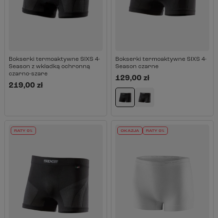
Bokserki termoaktywne SIXS 4-
Bokserki termoaktywne SIXS 4-
Season z wkładką ochronną
Season czarne
czarno-szare
129,00 zł
219,00 zł
RATY 0%
OKAZJA
RATY 0%