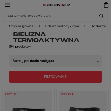
Strona główna
Odzież motocyklowa
Odzież ter
BIELIZNA
TERMOAKTYWNA
(
54
produkty
)
Sortuj po:
dacie malejąco
FILTROWANIE
RATY 0%
RATY 0%