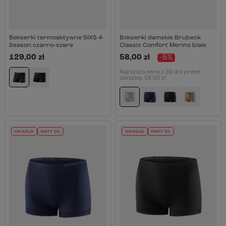
Bokserki termoaktywne SIXS 4-
Bokserki damskie Brubeck
Season czarno-szare
Classic Comfort Merino białe
129,00 zł
58,00 zł
-5%
Najniższa cena z 30 dni przed
obniżką:
58,00 zł
OKAZJA
RATY 0%
OKAZJA
RATY 0%