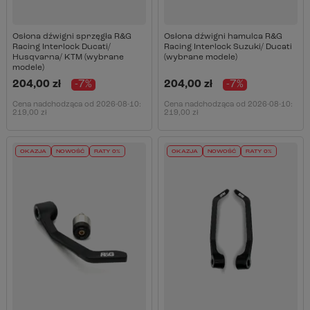
Osłona dźwigni sprzęgła R&G
Osłona dźwigni hamulca R&G
Racing Interlock Ducati/
Racing Interlock Suzuki/ Ducati
Husqvarna/ KTM (wybrane
(wybrane modele)
modele)
204,00 zł
-7%
204,00 zł
-7%
Cena nadchodząca od
2026-08-10
:
Cena nadchodząca od
2026-08-10
:
219,00 zł
219,00 zł
OKAZJA
NOWOŚĆ
RATY 0%
OKAZJA
NOWOŚĆ
RATY 0%