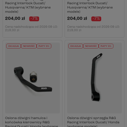
Racing Interlock Ducati/
Racing Interlock Ducati/
Husqvarna/ KTM (wybrane
Husqvarna/ KTM (wybrane
modele)
modele)
204,00 zł
-7%
204,00 zł
-7%
Cena nadchodząca od
2026-08-10
:
Cena nadchodząca od
2026-08-10
:
219,00 zł
219,00 zł
OKAZJA
NOWOŚĆ
RATY 0%
OKAZJA
NOWOŚĆ
RATY 0%
Osłona dźwigni hamulca i
Osłona dźwigni sprzęgła R&G
końcówka kierownicy R&G
Racing Interlock Ducati/ Honda
Racing Ducati/ Honda (wybrane
(wybrane modele)