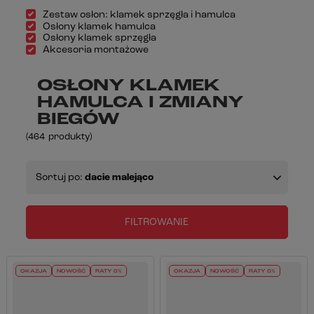
Zestaw osłon: klamek sprzęgła i hamulca
Osłony klamek hamulca
Osłony klamek sprzęgła
Akcesoria montażowe
OSŁONY KLAMEK
HAMULCA I ZMIANY
BIEGÓW
(
464
produkty
)
Sortuj po:
dacie malejąco
FILTROWANIE
OKAZJA
NOWOŚĆ
RATY 0%
OKAZJA
NOWOŚĆ
RATY 0%