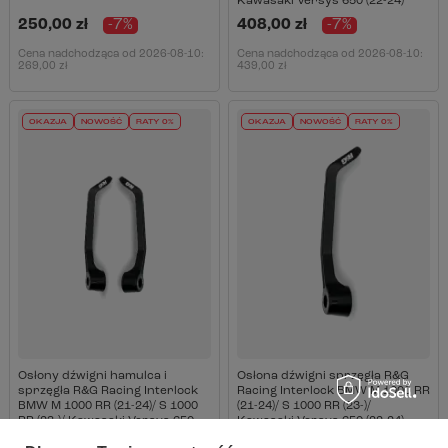
Kawasaki Versys 650 (22-24)
250,00 zł
-7%
408,00 zł
-7%
Cena nadchodząca od
2026-08-10
:
Cena nadchodząca od
2026-08-10
:
269,00 zł
439,00 zł
OKAZJA
NOWOŚĆ
RATY 0%
OKAZJA
NOWOŚĆ
RATY 0%
Osłony dźwigni hamulca i
Osłona dźwigni sprzęgła R&G
sprzęgła R&G Racing Interlock
Racing Interlock BMW M 1000 RR
BMW M 1000 RR (21-24)/ S 1000
(21-24)/ S 1000 RR (23-)/
RR (23-)/ Kawasaki Versys 650
Kawasaki Versys 650 (22-24)
(22-24)