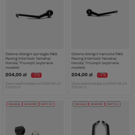
Osłona dźwigni sprzęgła R&G
Osłona dźwigni hamulca R&G
Racing Interlock Yamaha/
Racing Interlock Yamaha/
Honda/ Triumph (wybrane
Honda/ Triumph (wybrane
modele)
modele)
204,00 zł
-7%
204,00 zł
-7%
Cena nadchodząca od
2026-08-10
:
Cena nadchodząca od
2026-08-10
:
219,00 zł
219,00 zł
OKAZJA
NOWOŚĆ
RATY 0%
OKAZJA
NOWOŚĆ
RATY 0%