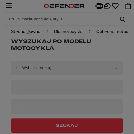
Strona główna
Dla motocykla
Ochrona motocyk
WYSZUKAJ PO MODELU
MOTOCYKLA
1
Wybierz markę
2
Wybierz model
3
Wybierz rok
SZUKAJ