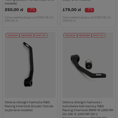
modele)
250,00 zł
-7%
176,00 zł
-7%
Cena nadchodząca od
2026-08-10
:
Cena nadchodząca od
2026-08-10
:
269,00 zł
189,00 zł
OKAZJA
NOWOŚĆ
RATY 0%
OKAZJA
NOWOŚĆ
RATY 0%
Osłona dźwigni hamulca R&G
Osłona dźwigni hamulca i
Racing Interlock Ducati/ Honda
końcówka kierownicy R&G
(wybrane modele)
Racing Interlock BMW M 1000 RR
(21-24)/ S 1000 RR (23-)/