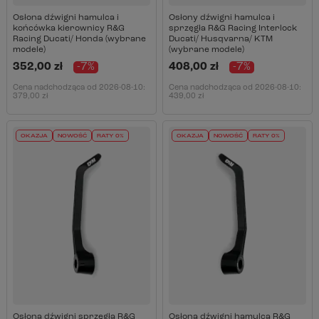
Osłona dźwigni hamulca i
Osłony dźwigni hamulca i
końcówka kierownicy R&G
sprzęgła R&G Racing Interlock
Racing Ducati/ Honda (wybrane
Ducati/ Husqvarna/ KTM
modele)
(wybrane modele)
352,00 zł
-7%
408,00 zł
-7%
Cena nadchodząca od
2026-08-10
:
Cena nadchodząca od
2026-08-10
:
379,00 zł
439,00 zł
OKAZJA
NOWOŚĆ
RATY 0%
OKAZJA
NOWOŚĆ
RATY 0%
Osłona dźwigni sprzęgła R&G
Osłona dźwigni hamulca R&G