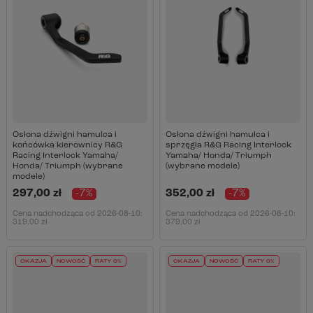
Osłona dźwigni hamulca i
Osłona dźwigni hamulca i
końcówka kierownicy R&G
sprzęgła R&G Racing Interlock
Racing Interlock Yamaha/
Yamaha/ Honda/ Triumph
Honda/ Triumph (wybrane
(wybrane modele)
modele)
297,00 zł
-7%
352,00 zł
-7%
Cena nadchodząca od
2026-08-10
:
Cena nadchodząca od
2026-08-10
:
319,00 zł
379,00 zł
OKAZJA
NOWOŚĆ
RATY 0%
OKAZJA
NOWOŚĆ
RATY 0%