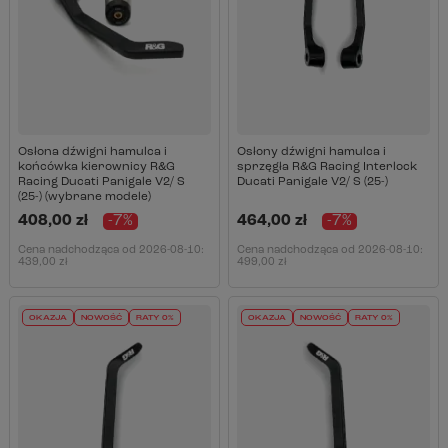
Osłona dźwigni hamulca i
Osłony dźwigni hamulca i
końcówka kierownicy R&G
sprzęgła R&G Racing Interlock
Racing Ducati Panigale V2/ S
Ducati Panigale V2/ S (25-)
(25-) (wybrane modele)
408,00 zł
-7%
464,00 zł
-7%
Cena nadchodząca od
2026-08-10
:
Cena nadchodząca od
2026-08-10
:
439,00 zł
499,00 zł
OKAZJA
NOWOŚĆ
RATY 0%
OKAZJA
NOWOŚĆ
RATY 0%