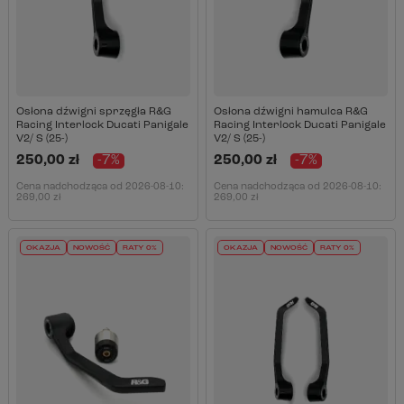
Osłona dźwigni sprzęgła R&G
Osłona dźwigni hamulca R&G
Racing Interlock Ducati Panigale
Racing Interlock Ducati Panigale
V2/ S (25-)
V2/ S (25-)
250,00 zł
-7%
250,00 zł
-7%
Cena nadchodząca od
2026-08-10
:
Cena nadchodząca od
2026-08-10
:
269,00 zł
269,00 zł
OKAZJA
NOWOŚĆ
RATY 0%
OKAZJA
NOWOŚĆ
RATY 0%