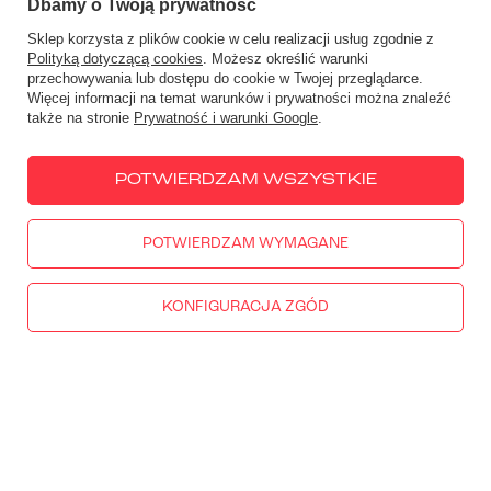
Dbamy o Twoją prywatność
464,00 zł
-7%
250,00 zł
-7%
Sklep korzysta z plików cookie w celu realizacji usług zgodnie z
Cena nadchodząca od
2026-08-10
:
Cena nadchodząca od
2026-08-10
:
Polityką dotyczącą cookies
. Możesz określić warunki
499,00 zł
269,00 zł
przechowywania lub dostępu do cookie w Twojej przeglądarce.
Więcej informacji na temat warunków i prywatności można znaleźć
także na stronie
Prywatność i warunki Google
.
OKAZJA
NOWOŚĆ
RATY 0%
OKAZJA
NOWOŚĆ
RATY 0%
POTWIERDZAM WSZYSTKIE
POTWIERDZAM WYMAGANE
KONFIGURACJA ZGÓD
Osłona dźwigni hamulca R&G
Osłona dźwigni hamulca i
Racing Interlock BMW M 1000 RR
końcówka kierownicy R&G
(21-24)/ S 1000 RR (23-)/
Racing Interlock BMW G 310 R/
Kawasaki Versys 650 (22-24)
GS (17-25)
250,00 zł
-7%
352,00 zł
-7%