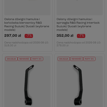
Osłona dźwigni hamulca i
Osłony dźwigni hamulca i
końcówka kierownicy R&G
sprzęgła R&G Racing Interlock
Racing Suzuki/ Ducati (wybrane
Suzuki/ Ducati (wybrane
modele)
modele)
297,00 zł
-7%
352,00 zł
-7%
Cena nadchodząca od
2026-08-10
:
Cena nadchodząca od
2026-08-10
:
319,00 zł
379,00 zł
OKAZJA
NOWOŚĆ
RATY 0%
OKAZJA
NOWOŚĆ
RATY 0%