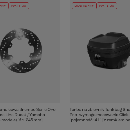
PNY
RATY 0%
DOSTĘPNY
RATY 0%
amulcowa Brembo Serie Oro
Torba na zbiornik Tankbag Sh
ime Line Ducati/ Yamaha
Pro [wymaga mocowania Click
 modele) [śr. 245 mm]
[pojemność: 4 L] [z zamkiem na