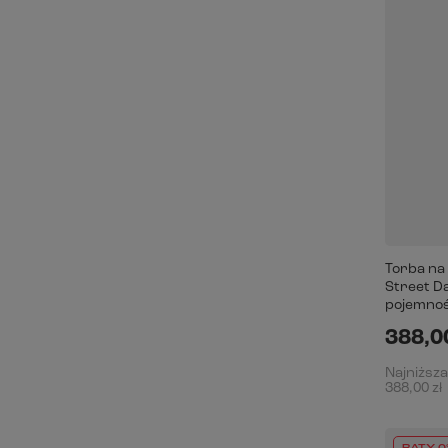
Torba na
Street Da
pojemnoś
388,00
Najniższa
388,00 zł