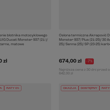
enie błotnika motocyklowego
Osłona termiczna Akrapović D
UIG Ducati Monster 937 (21-)/
Monster 937/ Plus (21-25)/ 30 A
czarne, matowe
25)/ Senna (25)/ SP (23-25) ka
 zł
674,00 zł
-7%
Najniższa cena z 30 dni przed 
642,00 zł
A
RATY 0%
OKAZJA
DOSTĘPNY
RATY