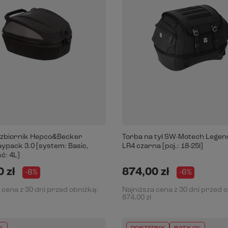
 zbiornik Hepco&Becker
Torba na tył SW-Motech Legen
ypack 3.0 [system: Basic,
LR4 czarna [poj.: 18-25l]
ć: 4L]
 zł
874,00 zł
-8%
-6%
 cena z 30 dni przed obniżką:
Najniższa cena z 30 dni przed 
874,00 zł