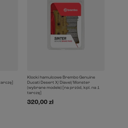
Klocki hamulcowe Brembo Genuine
tarczę]
Ducati Desert X/ Diavel/ Monster
(wybrane modele) [na przód, kpl. na 1
tarczę]
320,00 zł