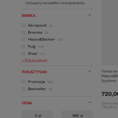
Uchwyty na telefon i komponenty
MARKA
Akrapovič
1
Brembo
3
Hepco&Becker
14
Puig
14
Shad
11
+ Pokaż więcej
Torba na
POKAŻ TYLKO
Hepco&Be
[system: 
Promocja
52
Bestseller
2
720,00
CENA
Cena na
783,00 zł
zł
-
zł