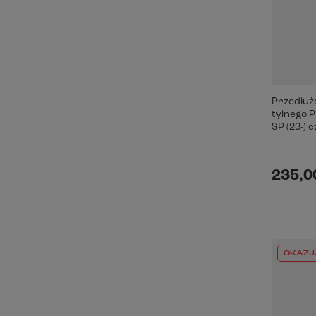
Przedłuż
tylnego P
SP (23-) 
235,00
OKAZJ