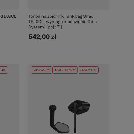
ad E09CL
Torba na zbiornik Tankbag Shad
TR10CL [wymaga mocowania Click
System] [poj.: 7l]
542,00 zł
 0%
OKAZJA
DOSTĘPNY
RATY 0%