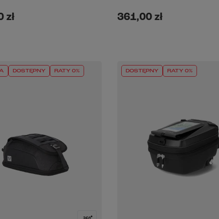
 zł
361,00 zł
A
DOSTĘPNY
RATY 0%
DOSTĘPNY
RATY 0%