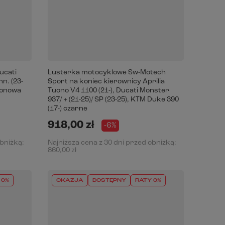
ucati
Lusterka motocyklowe Sw-Motech
nn. (23-
Sport na koniec kierownicy Aprilia
rbonowa
Tuono V4 1100 (21-), Ducati Monster
937/ + (21-25)/ SP (23-25), KTM Duke 390
(17-) czarne
918,00 zł
-6%
obniżką:
Najniższa cena z 30 dni przed obniżką:
860,00 zł
 0%
OKAZJA
DOSTĘPNY
RATY 0%