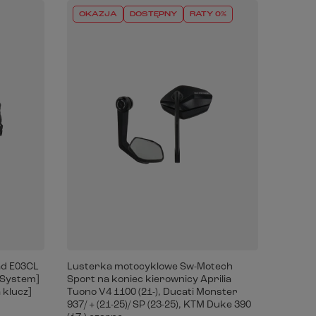
OKAZJA
DOSTĘPNY
RATY 0%
ad E03CL
Lusterka motocyklowe Sw-Motech
 System]
Sport na koniec kierownicy Aprilia
 klucz]
Tuono V4 1100 (21-), Ducati Monster
937/ + (21-25)/ SP (23-25), KTM Duke 390