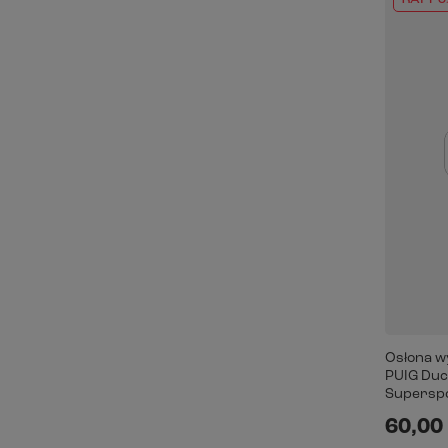
RATY 0
Osłona w
PUIG Duca
Superspo
60,00 