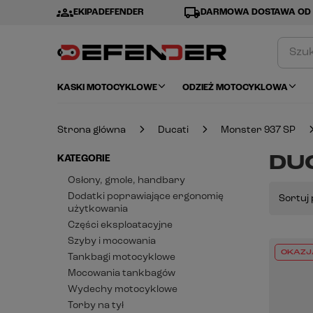
groups
local_shipping
EKIPADEFENDER
DARMOWA DOSTAWA OD 
KASKI MOTOCYKLOWE
ODZIEŻ MOTOCYKLOWA
Strona główna
Ducati
Monster 937 SP
DUC
KATEGORIE
Osłony, gmole, handbary
Dodatki poprawiające ergonomię
Sortuj 
użytkowania
Części eksploatacyjne
Szyby i mocowania
OKAZJ
Tankbagi motocyklowe
Mocowania tankbagów
Wydechy motocyklowe
Torby na tył