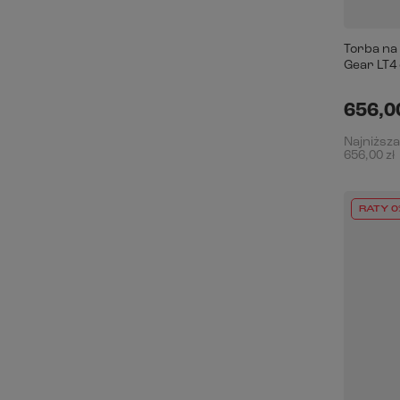
Torba na
Gear LT4 c
656,00
Najniższa
656,00 zł
RATY 0