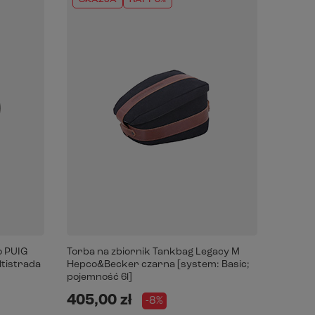
OKAZJA
RATY 0%
o PUIG
Torba na zbiornik Tankbag Legacy M
ltistrada
Hepco&Becker czarna [system: Basic;
pojemność 6l]
405,00 zł
-8%