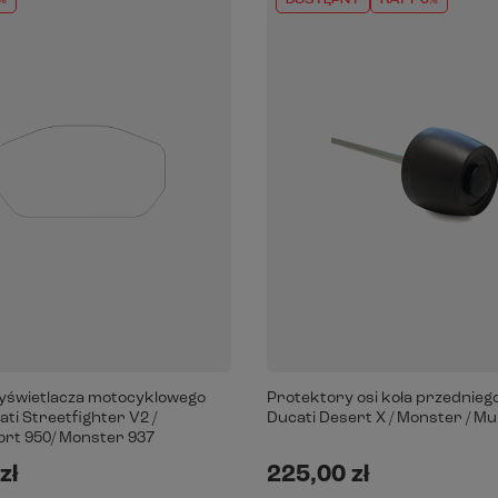
%
DOSTĘPNY
RATY 0%
yświetlacza motocyklowego
Protektory osi koła przednieg
ti Streetfighter V2 /
Ducati Desert X / Monster / Mu
rt 950/ Monster 937
zł
225,00 zł