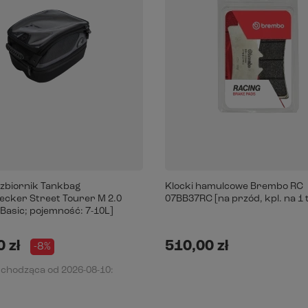
 zbiornik Tankbag
Klocki hamulcowe Brembo RC
cker Street Tourer M 2.0
07BB37RC [na przód, kpl. na 1 
Basic; pojemność: 7-10L]
 zł
510,00 zł
-8%
dchodząca od
2026-08-10
: