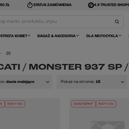
timer
50 ZŁ
STATUS ZAMÓWIENIA
4.9 TRUSTED SHOP
STREFA KOBIET
BAGAŻ & AKCESORIA
DLA MOTOCYKLA
25
ATI / MONSTER 937 SP /
po:
dacie malejąco
Pokaż na stronie:
16
A
RATY 0%
DOSTĘPNY
RATY 0%