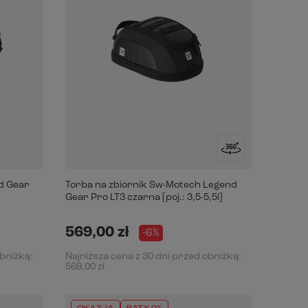
d Gear
Torba na zbiornik Sw-Motech Legend
Gear Pro LT3 czarna [poj.: 3,5-5,5l]
569,00 zł
-6%
obniżką:
Najniższa cena z 30 dni przed obniżką:
569,00 zł