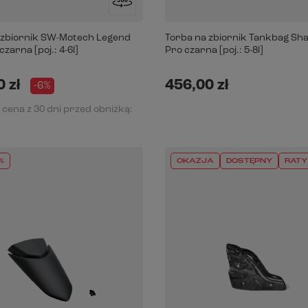
 zbiornik SW-Motech Legend
Torba na zbiornik Tankbag Sh
zarna [poj.: 4-6l]
Pro czarna [poj.: 5-8l]
 zł
456,00 zł
-6%
 cena z 30 dni przed obniżką:
%
OKAZJA
DOSTĘPNY
RATY