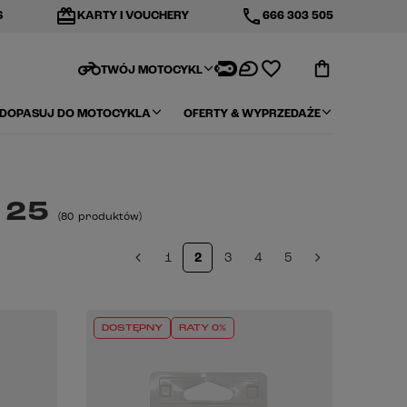
redeem
phone
S
KARTY I VOUCHERY
666 303 505
motorcycle
TWÓJ MOTOCYKL
DOPASUJ DO MOTOCYKLA
OFERTY & WYPRZEDAŻE
 25
(
80
produktów
)
1
2
3
4
5
DOSTĘPNY
RATY 0%