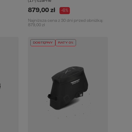
(17-) czarne
879,00 zł
-6%
Najniższa cena z 30 dni przed obniżką:
879,00 zł
DOSTĘPNY
RATY 0%