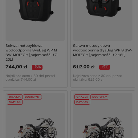
Sakwa motocyklowa
Sakwa motocyklowa
wodoodporna SysBag WP M
wodoodporna SysBag WP S SW-
SW-MOTECH [pojemność: 17-
MOTECH [pojemność: 12-16L]
23L]
744,00 zł
-6%
612,00 zł
-6%
Najniższa cena z 30 dni przed
Najniższa cena z 30 dni przed
obniżką:
744,00 zł
obniżką:
612,00 zł
OKAZJA
DOSTĘPNY
OKAZJA
DOSTĘPNY
RATY 0%
RATY 0%