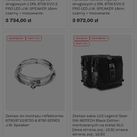
drogowych z DRL 8700 EVO 2
drogowych z DRL 8700 EVO 2
PRO LED J.W. SPEAKER 18cm
PRO LED J.W. SPEAKER 18cm
czarny + mocowanie
czarny + mocowanie
3 734,00 zł
3 972,00 zł
DOSTĘPNY
RATY 0%
OKAZJA
DOSTĘPNY
RATY 0%
Zestaw do montażu reflektorów
Zestaw sakw LC2 Legend Gear
8700/8710/8720 & 8790 SERIES
SW-MOTECH Black Edition
J.W. Speaker
montowanych na stelaż SLC
[lewa strona; poj.: 13,5l/ prawa
strona; poj.: 13,5l]