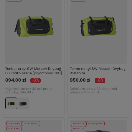
Torba na tył SW-Motech Drybag
Torba na tył SW-Motech Drybag
600 żółto-szara [pojemność: 60 l]
350 żółta
394,00 zł
-6%
350,00 zł
-6%
Najniższa cena z 30 dni przed
Najniższa cena z 30 dni przed
obniżką:
394,00 zł
obniżką:
350,00 zł
OKAZJA
DOSTĘPNY
OKAZJA
DOSTĘPNY
RATY 0%
RATY 0%