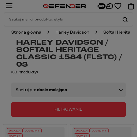
Strona główna
Harley Davidson
Softail Heritage
HARLEY DAVIDSON /
SOFTAIL HERITAGE
CLASSIC 1584 (FLSTC) /
03
(
33
produkty
)
Sortuj po:
dacie malejąco
FILTROWANIE
OKAZJA
DOSTĘPNY
OKAZJA
DOSTĘPNY
RATY 0%
RATY 0%