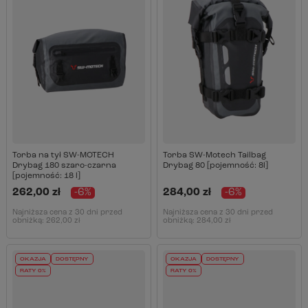
Torba na tył SW-MOTECH
Torba SW-Motech Tailbag
Drybag 180 szaro-czarna
Drybag 80 [pojemność: 8l]
[pojemność: 18 l]
262,00 zł
-6%
284,00 zł
-6%
Najniższa cena z 30 dni przed
Najniższa cena z 30 dni przed
obniżką:
262,00 zł
obniżką:
284,00 zł
OKAZJA
DOSTĘPNY
OKAZJA
DOSTĘPNY
RATY 0%
RATY 0%