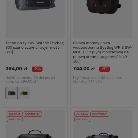
Torba na tył SW-Motech Drybag
Sakwa motocyklowa
600 szaro-czarna [pojemność:
wodoodporna SysBag WP S SW-
60 l]
MOTECH z płytą montażową na
prawą stronę [pojemność: 12-
16L]
394,00 zł
-6%
744,00 zł
-6%
Najniższa cena z 30 dni przed
Najniższa cena z 30 dni przed
obniżką:
394,00 zł
obniżką:
744,00 zł
OKAZJA
DOSTĘPNY
OKAZJA
DOSTĘPNY
RATY 0%
RATY 0%