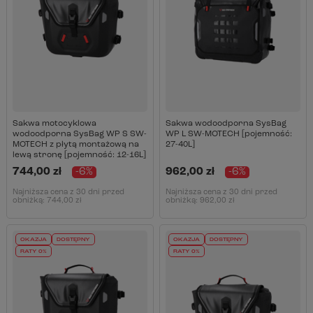
Sakwa motocyklowa
Sakwa wodoodporna SysBag
wodoodporna SysBag WP S SW-
WP L SW-MOTECH [pojemność:
MOTECH z płytą montażową na
27-40L]
lewą stronę [pojemność: 12-16L]
744,00 zł
-6%
962,00 zł
-6%
Najniższa cena z 30 dni przed
Najniższa cena z 30 dni przed
obniżką:
744,00 zł
obniżką:
962,00 zł
OKAZJA
DOSTĘPNY
OKAZJA
DOSTĘPNY
RATY 0%
RATY 0%