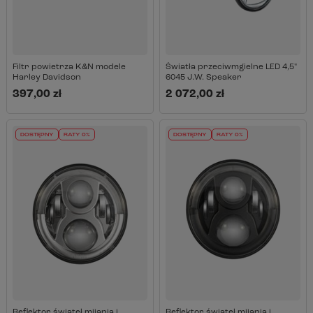
Filtr powietrza K&N modele
Światła przeciwmgielne LED 4,5"
Harley Davidson
6045 J.W. Speaker
397,00 zł
2 072,00 zł
DOSTĘPNY
RATY 0%
DOSTĘPNY
RATY 0%
Reflektor świateł mijania i
Reflektor świateł mijania i