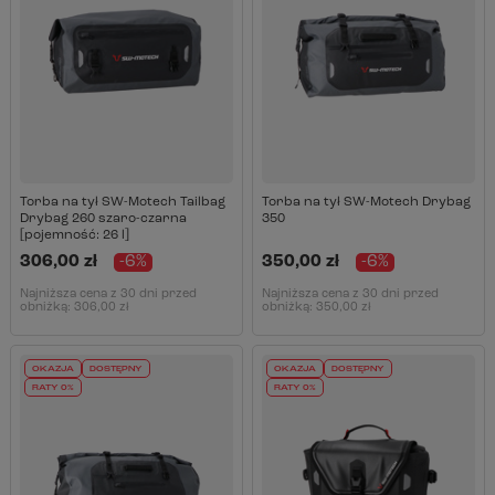
Torba na tył SW-Motech Tailbag
Torba na tył SW-Motech Drybag
Drybag 260 szaro-czarna
350
[pojemność: 26 l]
306,00 zł
-6%
350,00 zł
-6%
Najniższa cena z 30 dni przed
Najniższa cena z 30 dni przed
obniżką:
306,00 zł
obniżką:
350,00 zł
OKAZJA
DOSTĘPNY
OKAZJA
DOSTĘPNY
RATY 0%
RATY 0%