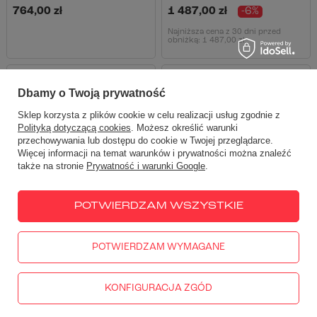
764,00 zł
1 487,00 zł
-6%
Najniższa cena z 30 dni przed
obniżką:
1 487,00 zł
OKAZJA
DOSTĘPNY
OKAZJA
DOSTĘPNY
Dbamy o Twoją prywatność
RATY 0%
RATY 0%
Sklep korzysta z plików cookie w celu realizacji usług zgodnie z
Polityką dotyczącą cookies
. Możesz określić warunki
przechowywania lub dostępu do cookie w Twojej przeglądarce.
Więcej informacji na temat warunków i prywatności można znaleźć
także na stronie
Prywatność i warunki Google
.
POTWIERDZAM WSZYSTKIE
POTWIERDZAM WYMAGANE
Zestaw sakw bocznych LC1
Sakwa LC2 Legend Gear SW-
Legend Gear SW-MOTECH Black
MOTECH montowana na stelaż
Edition montowane na stelaż
SLC [lewa strona; pojemność:
KONFIGURACJA ZGÓD
SLC [lewa strona; poj.: 9,8l/
13,5l; Black Edition]
prawa strona; poj.: 9,8l]