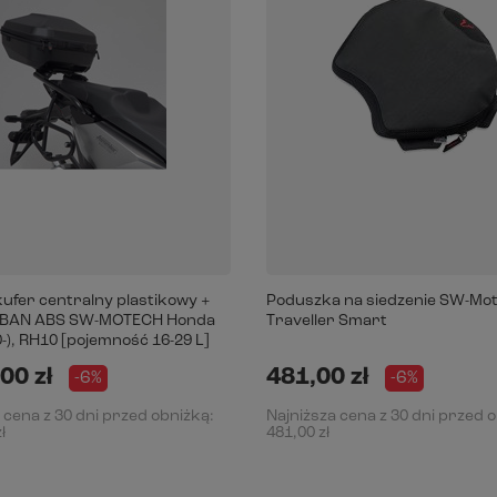
ufer centralny plastikowy +
Poduszka na siedzenie SW-Mo
URBAN ABS SW-MOTECH Honda
Traveller Smart
-), RH10 [pojemność 16-29 L]
00 zł
481,00 zł
-6%
-6%
 cena z 30 dni przed obniżką:
Najniższa cena z 30 dni przed 
ł
481,00 zł