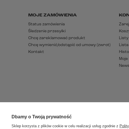
MOJE ZAMÓWIENIA
KO
Status zamówienia
Zarej
Śledzenie przesyłki
Kosz
Chcę zareklamować produkt
List
Chcę wymienić/odstąpić od umowy (zwrot)
List
Kontakt
Histo
Moje
News
Dbamy o Twoją prywatność
W sklepie p
Sklep korzysta z plików cookie w celu realizacji usług zgodnie z
Polit