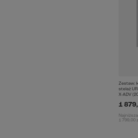
Zestaw: k
stelaż 
X-ADV (20
1 879,
Najniższa
1 799,00 z