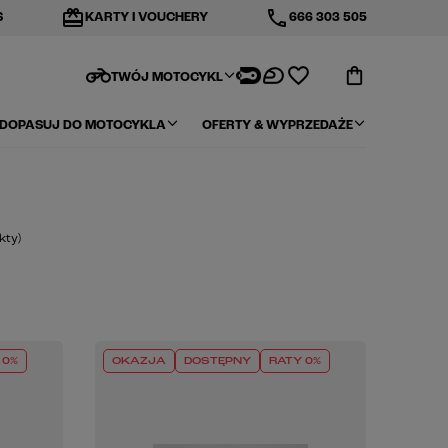
redeem
phone
S
KARTY I VOUCHERY
666 303 505
motorcycle
TWÓJ MOTOCYKL
DOPASUJ DO MOTOCYKLA
OFERTY & WYPRZEDAŻE
kty
)
 0%
OKAZJA
DOSTĘPNY
RATY 0%