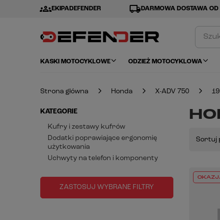
groups
local_shipping
EKIPADEFENDER
DARMOWA DOSTAWA OD 
KASKI MOTOCYKLOWE
ODZIEŻ MOTOCYKLOWA
Strona główna
Honda
X-ADV 750
19
HON
KATEGORIE
Kufry i zestawy kufrów
Dodatki poprawiające ergonomię
Sortuj 
użytkowania
Uchwyty na telefon i komponenty
OKAZJ
ZASTOSUJ WYBRANE FILTRY