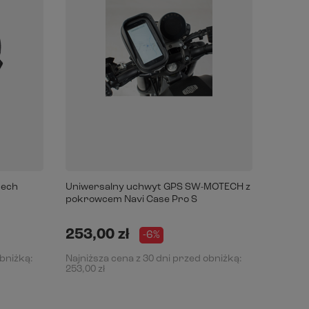
tech
Uniwersalny uchwyt GPS SW-MOTECH z
pokrowcem Navi Case Pro S
253,00 zł
-6%
obniżką:
Najniższa cena z 30 dni przed obniżką:
253,00 zł