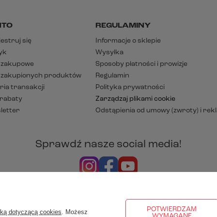
NTO
REGULAMINY
estruj się
Informacje o sklepie
yk
Wysyłka
y zakupowe
Sposoby płatności i prowizje
a zakupionych produktów
Regulamin
ria transakcji
Polityka prywatności
 rabaty
Zarządzaj plikami cookie
letter
Odstąpienia od umowy (zwroty) i rek
Sprawdź nasze social media!
rezentujemy ceny brutto (z VAT).
Stawki VAT dla konsumentów z k
POTWIERDZAM
yką dotyczącą cookies
. Możesz
WYMAGANE