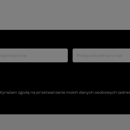
daj swoje imię
Podaj swój adres e-mail
Wyrażam zgodę na przetwarzanie moich danych osobowych (adres e-