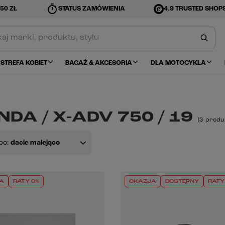
timer
50 ZŁ
STATUS ZAMÓWIENIA
4.9 TRUSTED SHOP
STREFA KOBIET
BAGAŻ & AKCESORIA
DLA MOTOCYKLA
DA / X-ADV 750 / 19
(
3
produ
po:
dacie malejąco
A
RATY 0%
OKAZJA
DOSTĘPNY
RATY