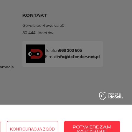
KONTAKT
Góra Libertowska 50
30-444
Libertów
Telefon
666 303 505
E-mail
info@defender.net.pl
lamacje
raju:
Polska
.
POTWIERDZAM
KONFIGURACJA ZGÓD
WSZYSTKIE