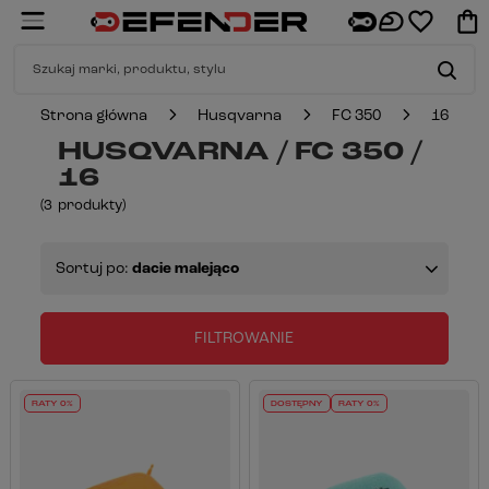
Strona główna
Husqvarna
FC 350
16
HUSQVARNA / FC 350 /
16
(
3
produkty
)
Sortuj po:
dacie malejąco
FILTROWANIE
RATY 0%
DOSTĘPNY
RATY 0%