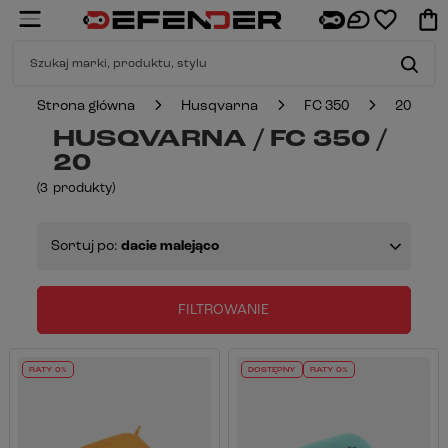
Strona główna
Husqvarna
FC 350
20
HUSQVARNA / FC 350 /
20
(
3
produkty
)
Sortuj po:
dacie malejąco
FILTROWANIE
RATY 0%
DOSTĘPNY
RATY 0%