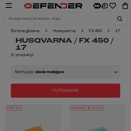
Strona główna
Husqvarna
FX 450
17
HUSQVARNA / FX 450 /
17
(
3
produkty
)
Sortuj po:
dacie malejąco
FILTROWANIE
RATY 0%
DOSTĘPNY
RATY 0%