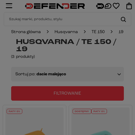
Strona główna
Husqvarna
TE 150
19
HUSQVARNA / TE 150 /
19
(
3
produkty
)
Sortuj po:
dacie malejąco
FILTROWANIE
RATY 0%
DOSTĘPNY
RATY 0%