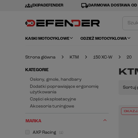
groups
local_shipping
EKIPADEFENDER
DARMOWA DOSTAWA OD 
KASKI MOTOCYKLOWE
ODZIEŻ MOTOCYKLOWA
Strona główna
KTM
150 XC-W
20
KTM
KATEGORIE
Osłony, gmole, handbary
Dodatki poprawiające ergonomię
Sortuj 
użytkowania
Części eksploatacyjne
Akcesoria tuningowe
OKAZJ
MARKA
AXP Racing
1