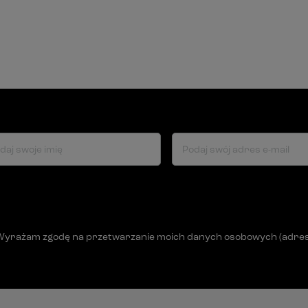
daj swoje imię
Podaj swój adres e-mail
Wyrażam zgodę na przetwarzanie moich danych osobowych (adres e-