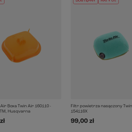
%
DOSTĘPNY
RATY 0%
ir Boxa Twin Air 160110 -
Filtr powietrza nasączony Twin
KTM, Husqvarna
154116X
zł
99,00 zł