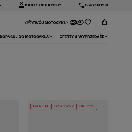
redeem
phone
S
KARTY I VOUCHERY
666 303 505
motorcycle
TWÓJ MOTOCYKL
DOPASUJ DO MOTOCYKLA
OFERTY & WYPRZEDAŻE
OKAZJA
DOSTĘPNY
RATY 0%