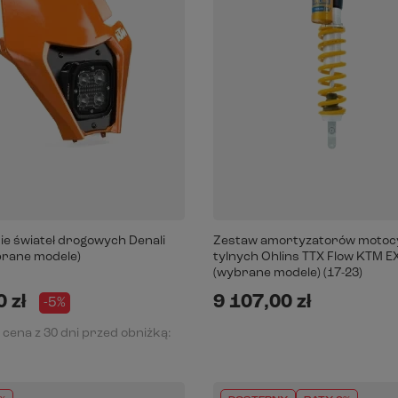
e świateł drogowych Denali
Zestaw amortyzatorów motoc
rane modele)
tylnych Ohlins TTX Flow KTM E
(wybrane modele) (17-23)
 zł
9 107,00 zł
-5%
 cena z 30 dni przed obniżką: