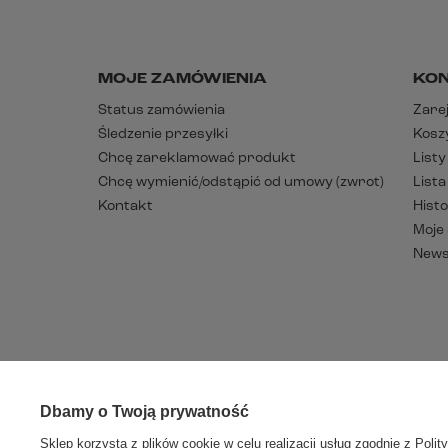
MOJE ZAMÓWIENIA
KO
Status zamówienia
Zarej
Śledzenie przesyłki
Kosz
Chcę zareklamować produkt
List
Chcę wymienić/odstąpić od umowy (zwrot)
List
Kontakt
Histo
Moje
News
Dbamy o Twoją prywatność
W sklepie p
Sklep korzysta z plików cookie w celu realizacji usług zgodnie z
Polit