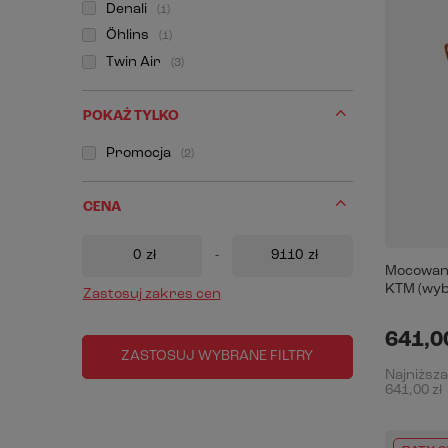
Denali
1
Öhlins
1
Twin Air
3
POKAŻ TYLKO
Promocja
2
CENA
zł
-
zł
Mocowani
KTM (wyb
Zastosuj zakres cen
641,00
ZASTOSUJ WYBRANE FILTRY
Najniższa
641,00 zł