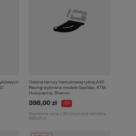
yklowych
Osłona tarczy hamulcowej tylnej AXP
XC
Racing wybrane modele GasGas, KTM,
Husqvarna, Sherco
398,00 zł
-5%
Najniższa cena z 30 dni przed obniżką:
398,00 zł