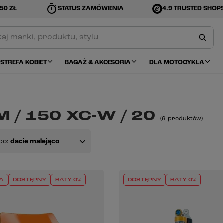
timer
50 ZŁ
STATUS ZAMÓWIENIA
4.9 TRUSTED SHOP
STREFA KOBIET
BAGAŻ & AKCESORIA
DLA MOTOCYKLA
 / 150 XC-W / 20
(
6
produktów
)
po:
dacie malejąco
A
DOSTĘPNY
RATY 0%
DOSTĘPNY
RATY 0%