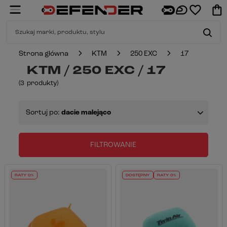
Strona główna
KTM
250 EXC
17
KTM / 250 EXC / 17
(
3
produkty
)
Sortuj po:
dacie malejąco
FILTROWANIE
RATY 0%
DOSTĘPNY
RATY 0%