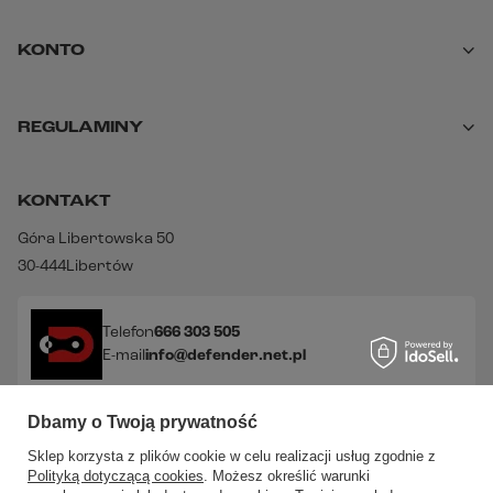
KONTO
REGULAMINY
KONTAKT
Góra Libertowska 50
30-444
Libertów
Telefon
666 303 505
E-mail
info@defender.net.pl
Dbamy o Twoją prywatność
Sprawdź nasze social media!
Sklep korzysta z plików cookie w celu realizacji usług zgodnie z
Polityką dotyczącą cookies
. Możesz określić warunki