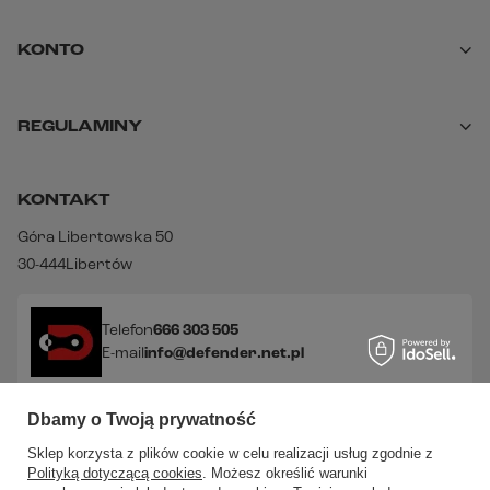
KONTO
REGULAMINY
KONTAKT
Góra Libertowska 50
30-444
Libertów
Telefon
666 303 505
E-mail
info@defender.net.pl
Dbamy o Twoją prywatność
Sprawdź nasze social media!
Sklep korzysta z plików cookie w celu realizacji usług zgodnie z
Polityką dotyczącą cookies
. Możesz określić warunki