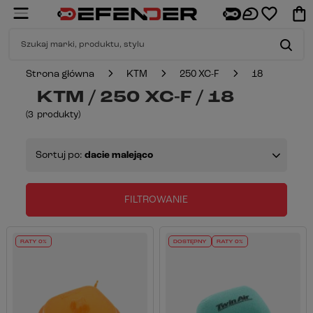
Strona główna
KTM
250 XC-F
18
KTM / 250 XC-F / 18
(
3
produkty
)
Sortuj po:
dacie malejąco
FILTROWANIE
RATY 0%
DOSTĘPNY
RATY 0%