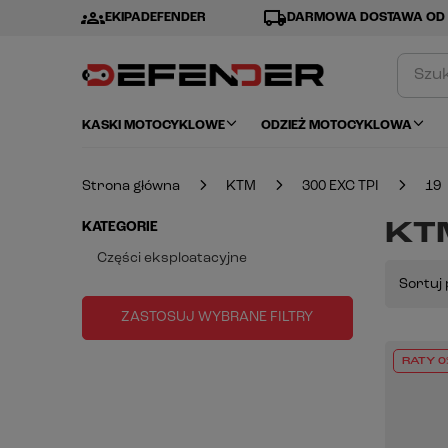
groups
local_shipping
EKIPADEFENDER
DARMOWA DOSTAWA OD 
KASKI MOTOCYKLOWE
ODZIEŻ MOTOCYKLOWA
Strona główna
KTM
300 EXC TPI
19
KTM
KATEGORIE
Części eksploatacyjne
Sortuj 
ZASTOSUJ WYBRANE FILTRY
RATY 0