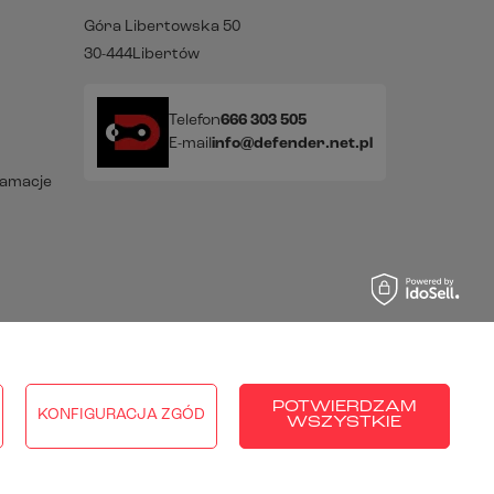
Góra Libertowska 50
30-444
Libertów
Telefon
666 303 505
E-mail
info@defender.net.pl
lamacje
raju:
Polska
.
POTWIERDZAM
KONFIGURACJA ZGÓD
WSZYSTKIE