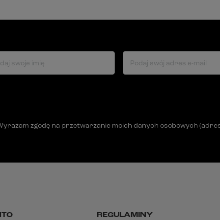
daj swoje imię
Podaj swój adres e-mail
Wyrażam zgodę na przetwarzanie moich danych osobowych (adres e-
NTO
REGULAMINY