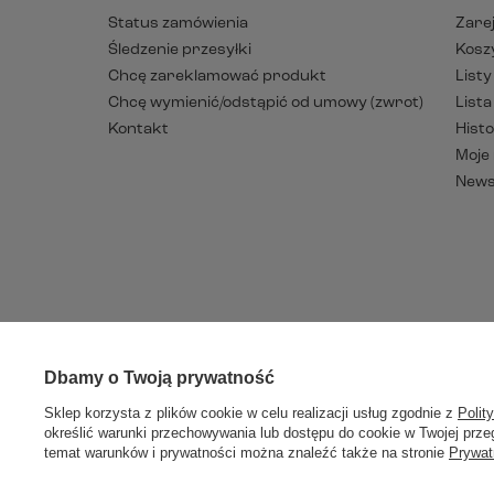
Status zamówienia
Zarej
Śledzenie przesyłki
Kosz
Chcę zareklamować produkt
List
Chcę wymienić/odstąpić od umowy (zwrot)
List
Kontakt
Histo
Moje
News
Dbamy o Twoją prywatność
W sklepie p
Sklep korzysta z plików cookie w celu realizacji usług zgodnie z
Polit
określić warunki przechowywania lub dostępu do cookie w Twojej przeg
temat warunków i prywatności można znaleźć także na stronie
Prywat