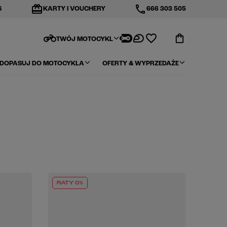
redeem
phone
S
KARTY I VOUCHERY
666 303 505
motorcycle
TWÓJ MOTOCYKL
DOPASUJ DO MOTOCYKLA
OFERTY & WYPRZEDAŻE
RATY 0%