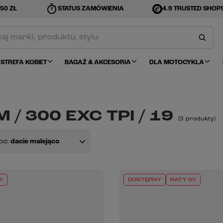
timer
50 ZŁ
STATUS ZAMÓWIENIA
4.9 TRUSTED SHOP
STREFA KOBIET
BAGAŻ & AKCESORIA
DLA MOTOCYKLA
 / 300 EXC TPI / 19
(
3
produkty
)
po:
dacie malejąco
%
DOSTĘPNY
RATY 0%