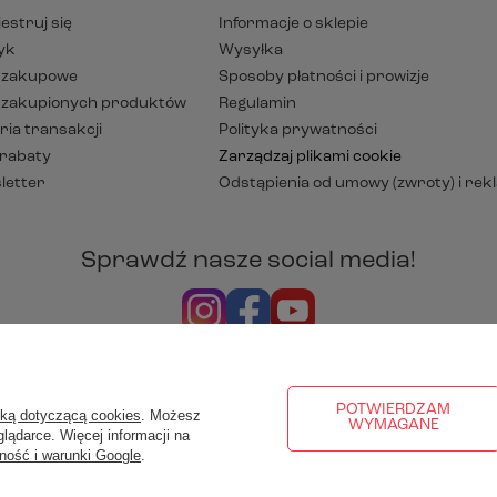
estruj się
Informacje o sklepie
yk
Wysyłka
y zakupowe
Sposoby płatności i prowizje
a zakupionych produktów
Regulamin
ria transakcji
Polityka prywatności
 rabaty
Zarządzaj plikami cookie
letter
Odstąpienia od umowy (zwroty) i rek
Sprawdź nasze social media!
rezentujemy ceny brutto (z VAT).
Stawki VAT dla konsumentów z k
POTWIERDZAM
yką dotyczącą cookies
. Możesz
WYMAGANE
lądarce. Więcej informacji na
ność i warunki Google
.