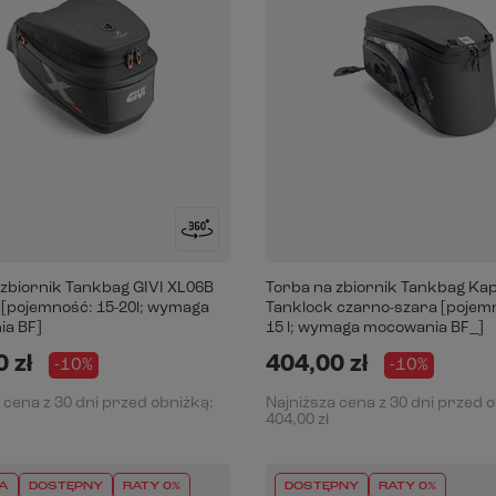
 zbiornik Tankbag GIVI XL06B
Torba na zbiornik Tankbag Ka
 [pojemność: 15-20l; wymaga
Tanklock czarno-szara [pojemn
a BF]
15 l; wymaga mocowania BF_]
 zł
404,00 zł
-10%
-10%
 cena z 30 dni przed obniżką:
Najniższa cena z 30 dni przed 
404,00 zł
A
DOSTĘPNY
RATY 0%
DOSTĘPNY
RATY 0%