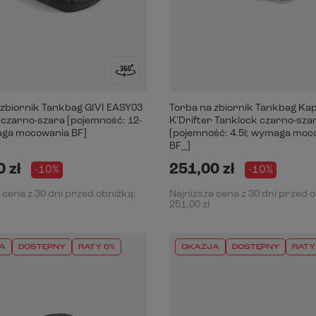
 zbiornik Tankbag GIVI EASY03
Torba na zbiornik Tankbag Ka
 czarno-szara [pojemność: 12-
K'Drifter Tanklock czarno-sza
aga mocowania BF]
[pojemność: 4.5l; wymaga moc
BF_]
 zł
251,00 zł
-10%
-10%
 cena z 30 dni przed obniżką:
Najniższa cena z 30 dni przed 
251,00 zł
A
DOSTĘPNY
RATY 0%
OKAZJA
DOSTĘPNY
RATY