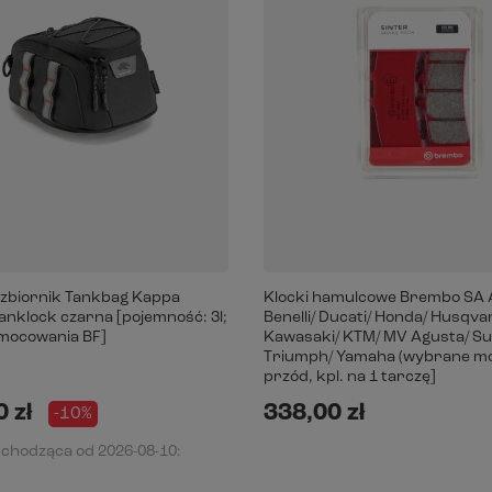
 zbiornik Tankbag Kappa
Klocki hamulcowe Brembo SA A
anklock czarna [pojemność: 3l;
Benelli/ Ducati/ Honda/ Husqva
mocowania BF]
Kawasaki/ KTM/ MV Agusta/ Su
Triumph/ Yamaha (wybrane mo
przód, kpl. na 1 tarczę]
 zł
338,00 zł
-10%
dchodząca od
2026-08-10
: