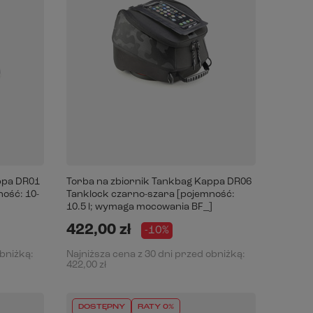
ppa DR01
Torba na zbiornik Tankbag Kappa DR06
ość: 10-
Tanklock czarno-szara [pojemność:
10.5 l; wymaga mocowania BF_]
422,00 zł
-10%
obniżką:
Najniższa cena z 30 dni przed obniżką:
422,00 zł
DOSTĘPNY
RATY 0%