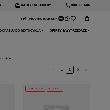
redeem
phone
S
KARTY I VOUCHERY
666 303 505
motorcycle
TWÓJ MOTOCYKL
DOPASUJ DO MOTOCYKLA
OFERTY & WYPRZEDAŻE
oduktów
)
1
2
3
DOSTĘPNY
RATY 0%