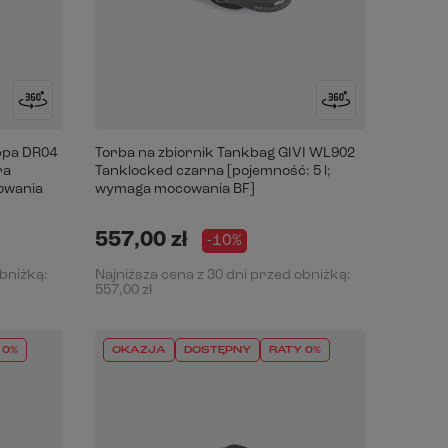
ppa DR04
Torba na zbiornik Tankbag GIVI WL902
ra
Tanklocked czarna [pojemność: 5 l;
owania
wymaga mocowania BF]
557,00 zł
-10%
obniżką:
Najniższa cena z 30 dni przed obniżką:
557,00 zł
 0%
OKAZJA
DOSTĘPNY
RATY 0%