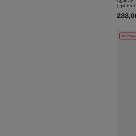
Agusta/ 
[kpl. na 
233,00
OKAZJ