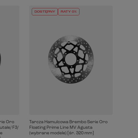
DOSTĘPNY
RATY 0%
ie Oro
Tarcza Hamulcowa Brembo Serie Oro
tale/ F3/
Floating Prime Line MV Agusta
ce
(wybrane modele) [śr. 320 mm]