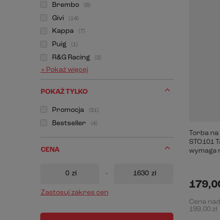
Brembo
6
Givi
14
Kappa
7
Puig
1
R&G Racing
3
+ Pokaż więcej
POKAŻ TYLKO
Promocja
31
Bestseller
4
Torba na
STO101 T
CENA
wymaga 
zł
-
zł
179,00
Zastosuj zakres cen
Cena na
199,00 zł