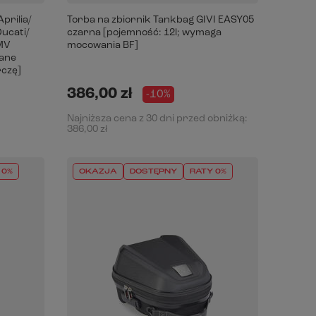
prilia/
Torba na zbiornik Tankbag GIVI EASY05
Ducati/
czarna [pojemność: 12l; wymaga
 MV
mocowania BF]
rane
rczę]
386,00 zł
-10%
Najniższa cena z 30 dni przed obniżką:
386,00 zł
 0%
OKAZJA
DOSTĘPNY
RATY 0%