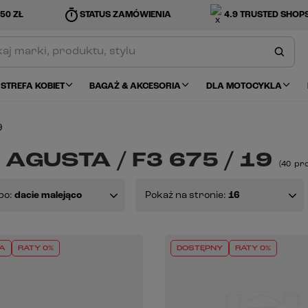
timer
50 ZŁ
STATUS ZAMÓWIENIA
4.9 TRUSTED SHOP
STREFA KOBIET
BAGAŻ & AKCESORIA
DLA MOTOCYKLA
9
AGUSTA / F3 675 / 19
(
40
pr
po:
dacie malejąco
Pokaż na stronie:
16
A
RATY 0%
DOSTĘPNY
RATY 0%