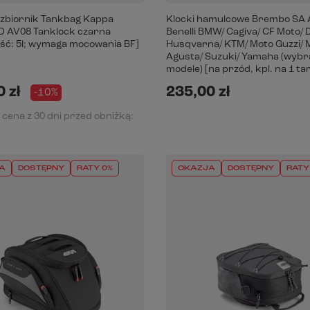
 zbiornik Tankbag Kappa
Klocki hamulcowe Brembo SA A
 AV08 Tanklock czarna
Benelli BMW/ Cagiva/ CF Moto/ 
ść: 5l; wymaga mocowania BF]
Husqvarna/ KTM/ Moto Guzzi/
Agusta/ Suzuki/ Yamaha (wyb
modele) [na przód, kpl. na 1 ta
 zł
235,00 zł
-10%
 cena z 30 dni przed obniżką:
A
DOSTĘPNY
RATY 0%
OKAZJA
DOSTĘPNY
RATY