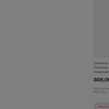
Torba na
Tanklock
mocowani
809,00
Najniższa
809,00 zł
OKAZJ