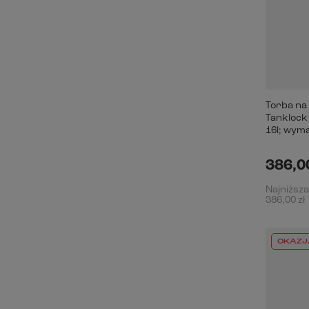
Torba na
Tanklock
16l; wym
386,00
Najniższa
386,00 zł
OKAZJ