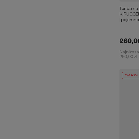
Torba na
K'RUGGED
[pojemno
260,00
Najniższa
260,00 zł
OKAZJ