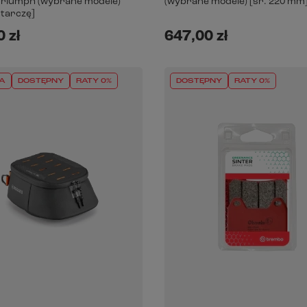
Triumph (wybrane modele)
(wybrane modele) [śr. 220 mm
1 tarczę]
 zł
647,00 zł
A
DOSTĘPNY
RATY 0%
DOSTĘPNY
RATY 0%