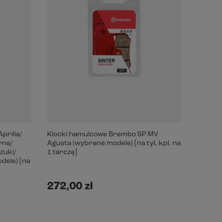
prilia/
Klocki hamulcowe Brembo SP MV
rna/
Agusta (wybrane modele) [na tył, kpl. na
zuki/
1 tarczę]
dele) [na
272,00 zł