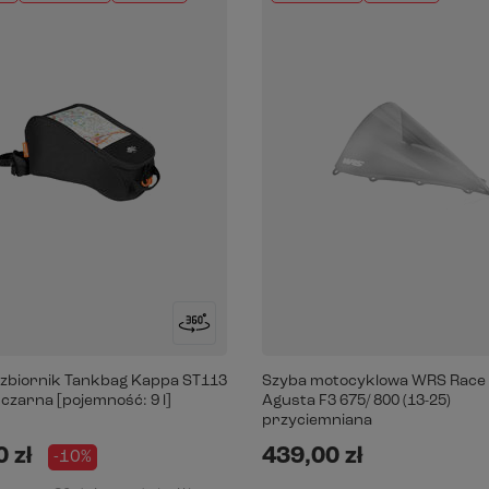
 zbiornik Tankbag Kappa ST113
Szyba motocyklowa WRS Race
czarna [pojemność: 9 l]
Agusta F3 675/ 800 (13-25)
przyciemniana
 zł
439,00 zł
-10%