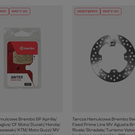
PNY
RATY 0%
DOSTĘPNY
RATY 0%
amulcowe Brembo SP Aprilia/
Tarcza Hamulcowa Brembo Ser
Cagiva/ CF Moto/ Ducati/ Honda/
Fixed Prime Line MV Agusta Bru
Kawasaki/ KTM/ Moto Guzzi/ MV
Rivale/ Stradale/ Turismo Velo