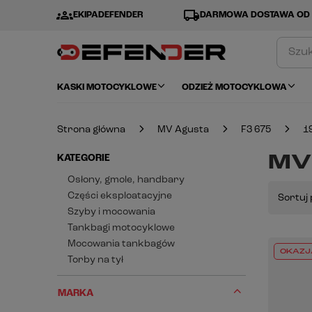
groups
local_shipping
EKIPADEFENDER
DARMOWA DOSTAWA OD 
KASKI MOTOCYKLOWE
ODZIEŻ MOTOCYKLOWA
Strona główna
MV Agusta
F3 675
1
MV 
KATEGORIE
Osłony, gmole, handbary
Części eksploatacyjne
Sortuj 
Szyby i mocowania
Tankbagi motocyklowe
Mocowania tankbagów
OKAZJ
Torby na tył
MARKA