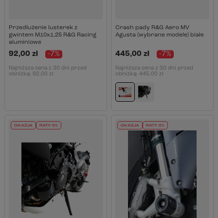
Przedłużenie lusterek z
Crash pady R&G Aero MV
gwintem M10x1,25 R&G Racing
Agusta (wybrane modele) białe
aluminiowe
92,00 zł
-7%
445,00 zł
-7%
Najniższa cena z 30 dni przed
Najniższa cena z 30 dni przed
obniżką:
92,00 zł
obniżką:
445,00 zł
OKAZJA
RATY 0%
OKAZJA
RATY 0%