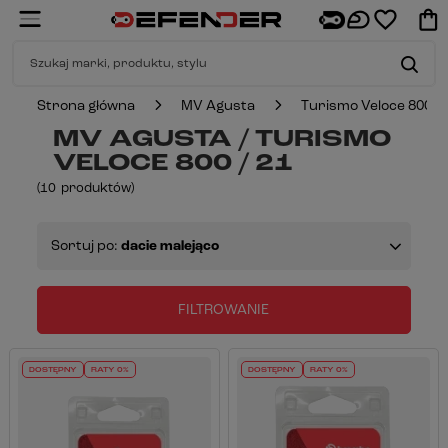
Strona główna
MV Agusta
Turismo Veloce 800
MV AGUSTA / TURISMO
VELOCE 800 / 21
(
10
produktów
)
Sortuj po:
dacie malejąco
FILTROWANIE
DOSTĘPNY
RATY 0%
DOSTĘPNY
RATY 0%