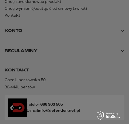
Chcę zareklamować produkt
Chcę wymienić/odstąpić od umowy (zwrot)
Kontakt
KONTO
REGULAMINY
KONTAKT
Góra Libertowska 50
30-444
Libertów
Telefon
666 303 505
E-mail
info@defender.net.pl