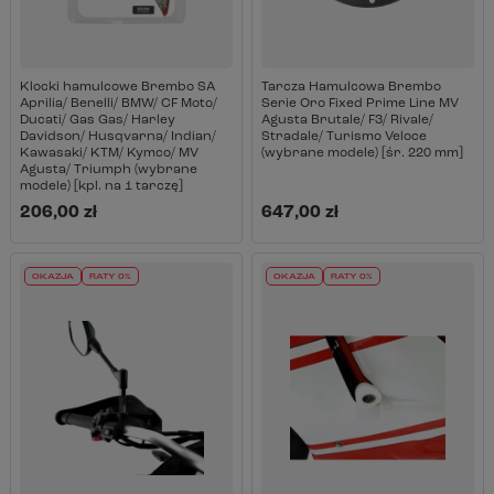
Klocki hamulcowe Brembo SA
Tarcza Hamulcowa Brembo
Aprilia/ Benelli/ BMW/ CF Moto/
Serie Oro Fixed Prime Line MV
Ducati/ Gas Gas/ Harley
Agusta Brutale/ F3/ Rivale/
Davidson/ Husqvarna/ Indian/
Stradale/ Turismo Veloce
Kawasaki/ KTM/ Kymco/ MV
(wybrane modele) [śr. 220 mm]
Agusta/ Triumph (wybrane
modele) [kpl. na 1 tarczę]
206,00 zł
647,00 zł
OKAZJA
RATY 0%
OKAZJA
RATY 0%