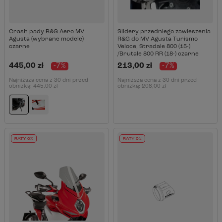
Crash pady R&G Aero MV
Slidery przedniego zawieszenia
Agusta (wybrane modele)
R&G do MV Agusta Turismo
czarne
Veloce, Stradale 800 (15-)
/Brutale 800 RR (18-) czarne
445,00 zł
-7%
213,00 zł
-7%
Najniższa cena z 30 dni przed
Najniższa cena z 30 dni przed
obniżką:
445,00 zł
obniżką:
208,00 zł
RATY 0%
RATY 0%