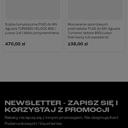
Szyba turystyczna PUIG do MV
Mocowanie sportowych
Agusta TURISMO VELOCE 800 /
podnóżków PUIG do MV Agusta
Lusso (14-) lekko przyciemniana
Turismo Veloce 800/Lusso
(kierowcy lub pasażera)
470,00 zł
138,00 zł
NEWSLETTER - ZAPISZ SIĘ I
KORZYSTAJ Z PROMOCJI
Rabaty nie łączą się z innymi promocjami. Nie obejmują Kart
Podarunkowych i Voucherów.