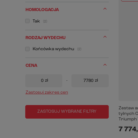
HOMOLOGACJA
Tak
2
RODZAJ WYDECHU
Końcówka wydechu
2
CENA
zł
-
zł
Zastosuj zakres cen
Zestaw 
ZASTOSUJ WYBRANE FILTRY
tylnych O
Triumph T
7 774,