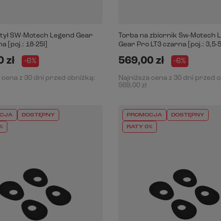
 tył SW-Motech Legend Gear
Torba na zbiornik Sw-Motech 
a [poj.: 18-25l]
Gear Pro LT3 czarna [poj.: 3,5-5
 zł
569,00 zł
-6%
-6%
 cena z 30 dni przed obniżką:
Najniższa cena z 30 dni przed 
569,00 zł
CJA
DOSTĘPNY
PROMOCJA
DOSTĘPNY
%
RATY 0%