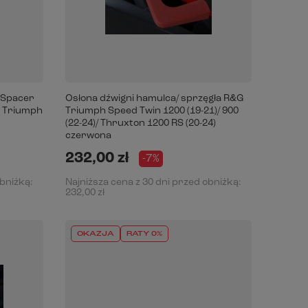
 Spacer
Osłona dźwigni hamulca/ sprzęgła R&G
 Triumph
Triumph Speed Twin 1200 (19-21)/ 900
(22-24)/ Thruxton 1200 RS (20-24)
czerwona
232,00 zł
-7%
obniżką:
Najniższa cena z 30 dni przed obniżką:
232,00 zł
OKAZJA
RATY 0%