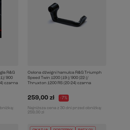
ęgła R&G
Osłona dźwigni hamulca R&G Triumph
1)/ 900
Speed Twin 1200 (19-)/ 900 (22-)/
24) czarna
Thruxton 1200 RS (20-24) czarna
259,00 zł
-7%
obniżką:
Najniższa cena z 30 dni przed obniżką:
259,00 zł
OKAZJA
DOSTĘPNY
RATY 0%