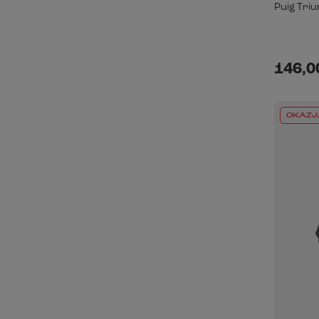
Puig Tri
146,00
OKAZJ