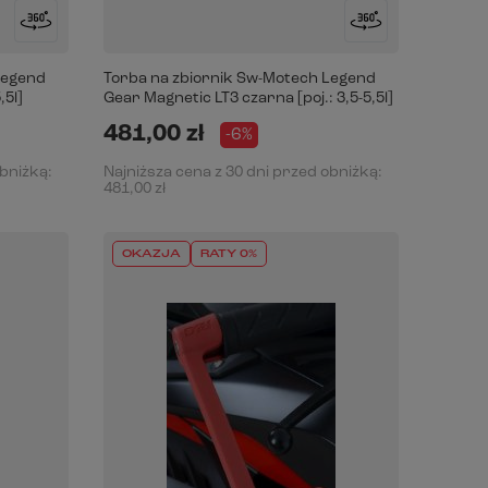
Legend
Torba na zbiornik Sw-Motech Legend
,5l]
Gear Magnetic LT3 czarna [poj.: 3,5-5,5l]
481,00 zł
-6%
obniżką:
Najniższa cena z 30 dni przed obniżką:
481,00 zł
OKAZJA
RATY 0%