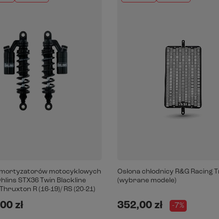
amortyzatorów motocyklowych
Osłona chłodnicy R&G Racing 
hlins STX36 Twin Blackline
(wybrane modele)
hruxton R (16-19)/ RS (20-21)
00 zł
352,00 zł
-7%