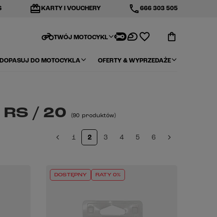
redeem
phone
S
KARTY I VOUCHERY
666 303 505
motorcycle
TWÓJ MOTOCYKL
DOPASUJ DO MOTOCYKLA
OFERTY & WYPRZEDAŻE
RS / 20
(
90
produktów
)
1
2
3
4
5
6
DOSTĘPNY
RATY 0%