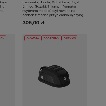
Royal
Kawasaki, Honda, Moto Guzzi, Royal
aha
Enfiled, Suzuki, Triumph, Yamaha
 na
(wybrane modele) stylizowana na
carbon z mocno przyciemnianą szybą
305,00 zł
 0%
OKAZJA
DOSTĘPNY
RATY 0%