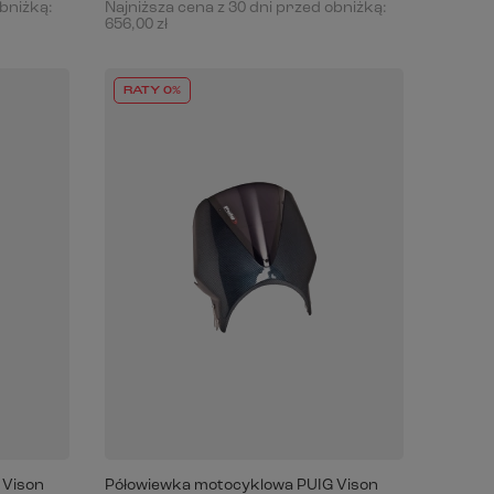
obniżką:
Najniższa cena z 30 dni przed obniżką:
656,00 zł
RATY 0%
 Vison
Półowiewka motocyklowa PUIG Vison