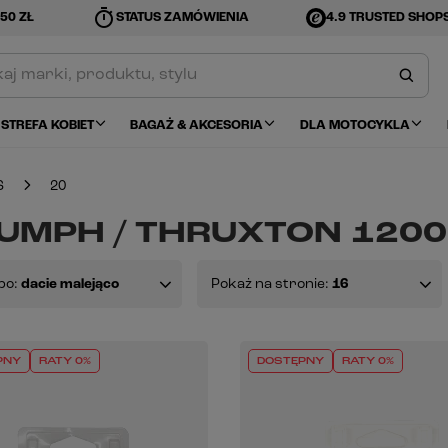
timer
50 ZŁ
STATUS ZAMÓWIENIA
4.9 TRUSTED SHOP
STREFA KOBIET
BAGAŻ & AKCESORIA
DLA MOTOCYKLA
S
20
UMPH / THRUXTON 1200 
po:
dacie malejąco
Pokaż na stronie:
16
PNY
RATY 0%
DOSTĘPNY
RATY 0%