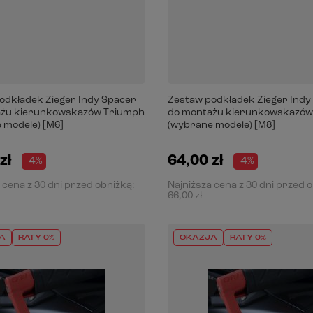
odkładek Zieger Indy Spacer
Zestaw podkładek Zieger Indy
ażu kierunkowskazów Triumph
do montażu kierunkowskazów
 modele) [M6]
(wybrane modele) [M8]
zł
64,00 zł
-4%
-4%
 cena z 30 dni przed obniżką:
Najniższa cena z 30 dni przed 
66,00 zł
A
RATY 0%
OKAZJA
RATY 0%