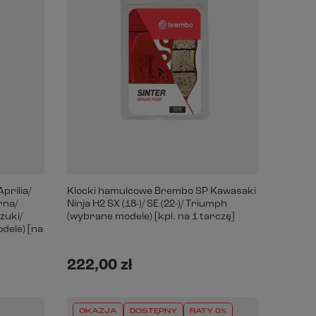
prilia/
Klocki hamulcowe Brembo SP Kawasaki
rna/
Ninja H2 SX (18-)/ SE (22-)/ Triumph
zuki/
(wybrane modele) [kpl. na 1 tarczę]
dele) [na
222,00 zł
OKAZJA
DOSTĘPNY
RATY 0%