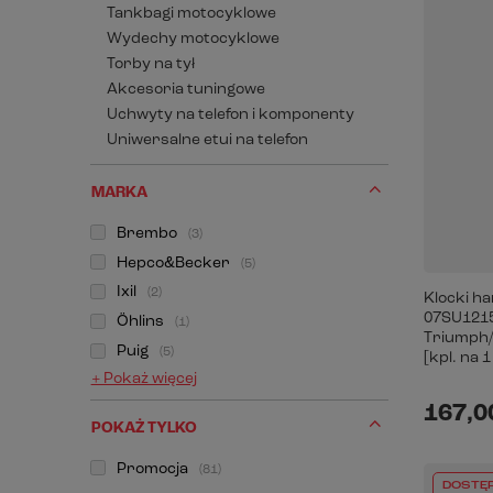
Tankbagi motocyklowe
Wydechy motocyklowe
Torby na tył
Akcesoria tuningowe
Uchwyty na telefon i komponenty
Uniwersalne etui na telefon
MARKA
Brembo
3
Hepco&Becker
5
Ixil
2
Klocki h
07SU1215
Öhlins
1
Triumph/
Puig
5
[kpl. na 
+ Pokaż więcej
167,00
POKAŻ TYLKO
Promocja
81
DOSTĘ