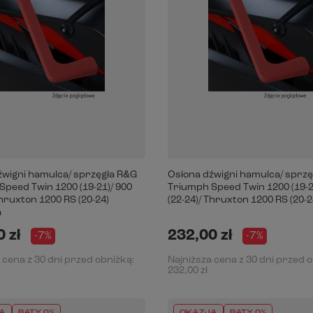
źwigni hamulca/ sprzęgła R&G
Osłona dźwigni hamulca/ sprz
peed Twin 1200 (19-21)/ 900
Triumph Speed Twin 1200 (19-2
Thruxton 1200 RS (20-24)
(22-24)/ Thruxton 1200 RS (20-
a
 zł
232,00 zł
-7%
-7%
 cena z 30 dni przed obniżką:
Najniższa cena z 30 dni przed 
232,00 zł
A
RATY 0%
OKAZJA
RATY 0%