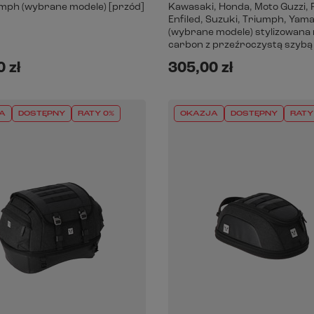
umph (wybrane modele) [przód]
Kawasaki, Honda, Moto Guzzi, 
Enfiled, Suzuki, Triumph, Yam
(wybrane modele) stylizowana
carbon z przeźroczystą szybą
 zł
305,00 zł
A
DOSTĘPNY
RATY 0%
OKAZJA
DOSTĘPNY
RATY