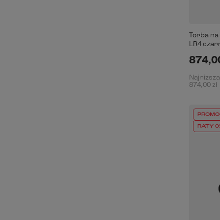
Torba na
LR4 czarn
874,00
Najniższa
874,00 zł
PROMO
RATY 0