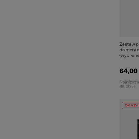
Zestaw p
do mont
(wybrane
64,00 
Najniższa
66,00 zł
OKAZJ