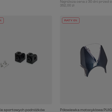
Najniższa cena z 30 dni przed 
352,00 zł
%
RATY 0%
ie sportowych podnóżków
Półowiewka motocyklowa PUIG