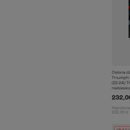
Osłona d
Triumph S
(22-24)/ 
niebiesk
232,00
Najniższa
232,00 zł
OKAZJ