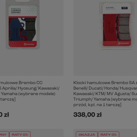
amulcowe Brembo CC
Klocki hamulcowe Brembo SA A
 Aprilia/ Hyosung/ Kawasaki/
Benelli/ Ducati/ Honda/ Husqva
 Yamaha (wybrane modele)
Kawasaki/ KTM/ MV Agusta/ Su
1 tarczę]
Triumph/ Yamaha (wybrane mo
przód, kpl. na 1 tarczę]
 zł
338,00 zł
PNY
RATY 0%
OKAZJA
RATY 0%