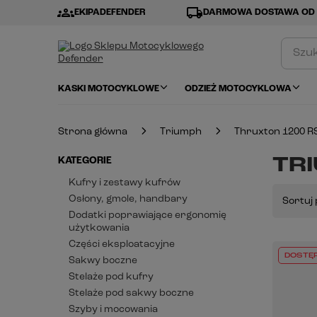
groups
local_shipping
EKIPADEFENDER
DARMOWA DOSTAWA OD 
KASKI MOTOCYKLOWE
ODZIEŻ MOTOCYKLOWA
Strona główna
Triumph
Thruxton 1200 R
TRI
KATEGORIE
Kufry i zestawy kufrów
Osłony, gmole, handbary
Sortuj 
Dodatki poprawiające ergonomię
użytkowania
Części eksploatacyjne
DOSTĘ
Sakwy boczne
Stelaże pod kufry
Stelaże pod sakwy boczne
Szyby i mocowania