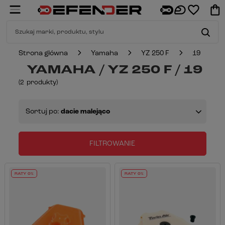
Strona główna
Yamaha
YZ 250 F
19
YAMAHA / YZ 250 F / 19
(
2
produkty
)
Sortuj po:
dacie malejąco
FILTROWANIE
RATY 0%
RATY 0%