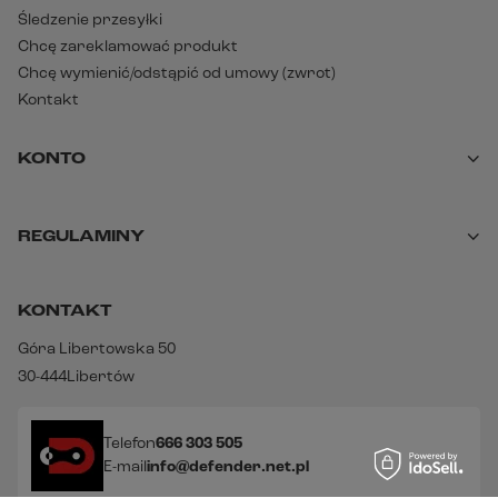
Śledzenie przesyłki
Chcę zareklamować produkt
Chcę wymienić/odstąpić od umowy (zwrot)
Kontakt
KONTO
REGULAMINY
KONTAKT
Góra Libertowska 50
30-444
Libertów
Telefon
666 303 505
E-mail
info@defender.net.pl