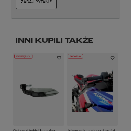
ZADAJ PYTANIE
INNI KUPILI TAKŻE
DOSTĘPNY
OKAZJA
Osłona dźwigni hamulca
Uniwersalna osłona dźwigni