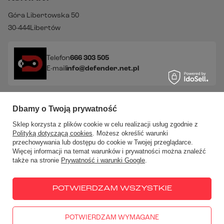
Góra Libertowska 50
30-444
Libertów
Telefon
666 303 505
E-mail
info@defender.net.pl
Sprawdź nasze social media!
Dbamy o Twoją prywatność
Sklep korzysta z plików cookie w celu realizacji usług zgodnie z
Polityką dotyczącą cookies
. Możesz określić warunki
przechowywania lub dostępu do cookie w Twojej przeglądarce.
Więcej informacji na temat warunków i prywatności można znaleźć
także na stronie
Prywatność i warunki Google
.
W sklepie prezentujemy ceny brutto (z VAT).
Stawki VAT dla
konsumentów z kraju:
Polska
.
POTWIERDZAM WSZYSTKIE
POTWIERDZAM WYMAGANE