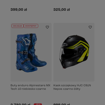
399,00 zł
325,00 zł
OKAZJA
DOSTĘPNY
Buty enduro Alpinestars MX
Kask szczękowy HJC C91N
Tech 10 niebiesko-czarne
Nepos czarno-żółty