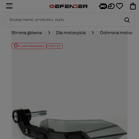
Strona główna
Dla motocykla
Ochrona motocyk
2 LATA GWARANCJI
RATY 0%