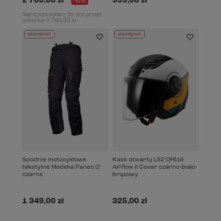
2 780,00 zł
-8%
999,00 zł
Najniższa cena z 30 dni przed
obniżką:
2 780,00 zł
DOSTĘPNY
DOSTĘPNY
Spodnie motocyklowe
Kask otwarty LS2 OF616
tekstylne Modeka Paneo LT
Airflow II Cover czarno-biało-
czarne
brązowy
1 349,00 zł
325,00 zł