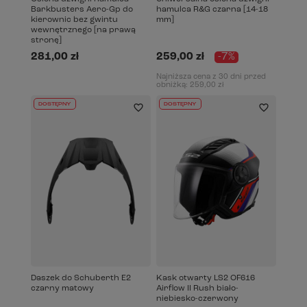
Barkbusters Aero-Gp do
hamulca R&G czarna [14-18
kierownic bez gwintu
mm]
wewnętrznego [na prawą
stronę]
281,00 zł
259,00 zł
-7%
Najniższa cena z 30 dni przed
obniżką:
259,00 zł
DOSTĘPNY
DOSTĘPNY
Daszek do Schuberth E2
Kask otwarty LS2 OF616
czarny matowy
Airflow II Rush biało-
niebiesko-czerwony