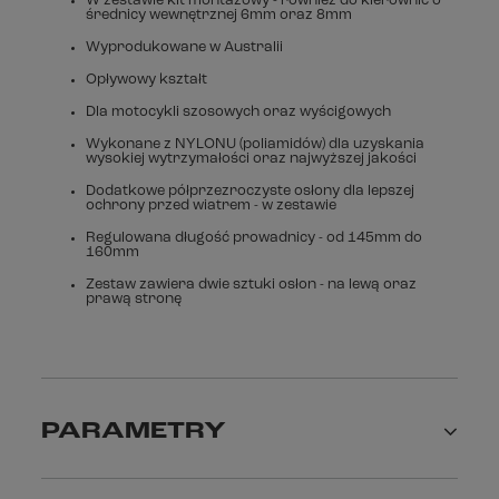
W zestawie kit montażowy - również do kierownic o
średnicy wewnętrznej 6mm oraz 8mm
Wyprodukowane w Australii
Opływowy kształt
Dla motocykli szosowych oraz wyścigowych
Wykonane z NYLONU (poliamidów) dla uzyskania
wysokiej wytrzymałości oraz najwyższej jakości
Dodatkowe półprzezroczyste osłony dla lepszej
ochrony przed wiatrem - w zestawie
Regulowana długość prowadnicy - od 145mm do
160mm
Zestaw zawiera dwie sztuki osłon - na lewą oraz
prawą stronę
PARAMETRY