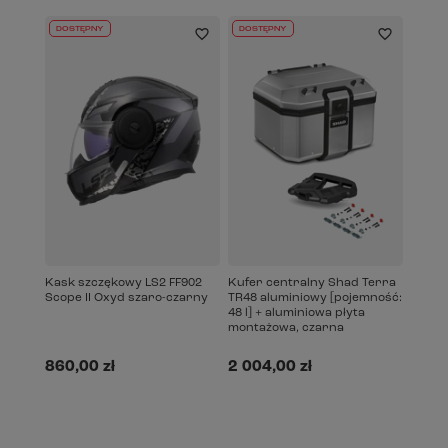
DOSTĘPNY
DOSTĘPNY
Kask szczękowy LS2 FF902
Kufer centralny Shad Terra
Scope II Oxyd szaro-czarny
TR48 aluminiowy [pojemność:
48 l] + aluminiowa płyta
montażowa, czarna
860,00 zł
2 004,00 zł