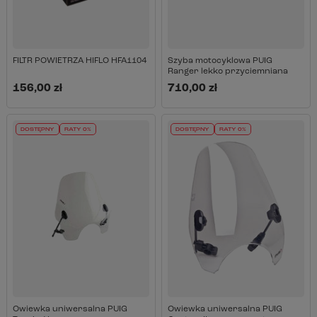
FILTR POWIETRZA HIFLO HFA1104
Szyba motocyklowa PUIG
Ranger lekko przyciemniana
156,00 zł
710,00 zł
DOSTĘPNY
RATY 0%
DOSTĘPNY
RATY 0%
Owiewka uniwersalna PUIG
Owiewka uniwersalna PUIG