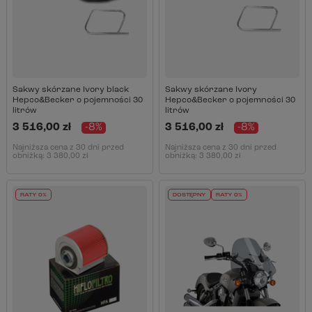
Sakwy skórzane Ivory black
Sakwy skórzane Ivory
Hepco&Becker o pojemności 30
Hepco&Becker o pojemności 30
litrów
litrów
3 516,00 zł
-8%
3 516,00 zł
-8%
Najniższa cena z 30 dni przed
Najniższa cena z 30 dni przed
obniżką:
3 380,00 zł
obniżką:
3 380,00 zł
RATY 0%
DOSTĘPNY
RATY 0%