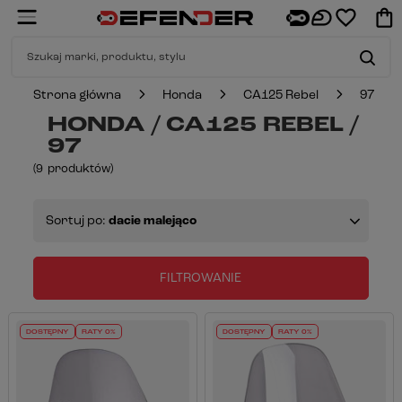
Strona główna
Honda
CA125 Rebel
97
HONDA / CA125 REBEL /
97
(
9
produktów
)
Sortuj po:
dacie malejąco
FILTROWANIE
DOSTĘPNY
RATY 0%
DOSTĘPNY
RATY 0%