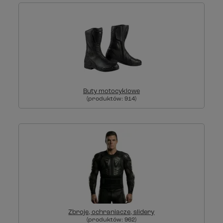
Buty motocyklowe
(produktów:
914
)
Zbroje, ochraniacze, slidery
(produktów:
962
)