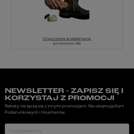
Czyszczenie & pielęgnacja
(produktów:
66
)
NEWSLETTER - ZAPISZ SIĘ I
KORZYSTAJ Z PROMOCJI
Rabaty nie łączą się z innymi promocjami. Nie obejmują Kart
Podarunkowych i Voucherów.
Podaj swoje imię