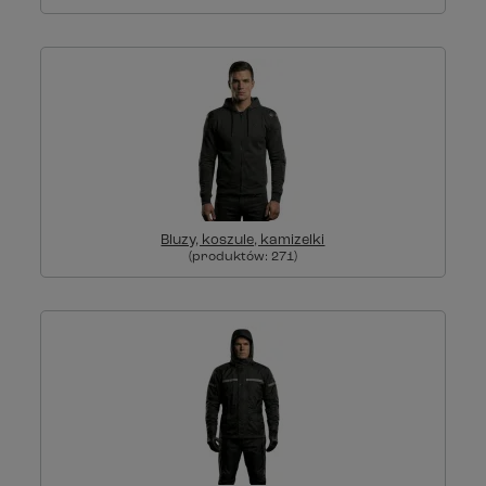
Bluzy, koszule, kamizelki
(produktów:
271
)