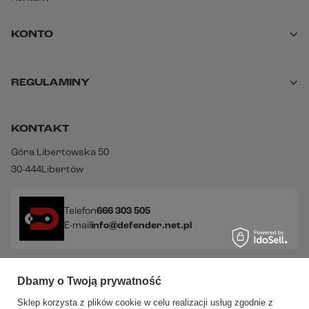
KONTO
REGULAMINY
KONTAKT
Góra Libertowska 50
30-444
Libertów
Telefon
666 303 505
E-mail
info@defender.net.pl
Sprawdź nasze social media!
Dbamy o Twoją prywatność
Sklep korzysta z plików cookie w celu realizacji usług zgodnie z