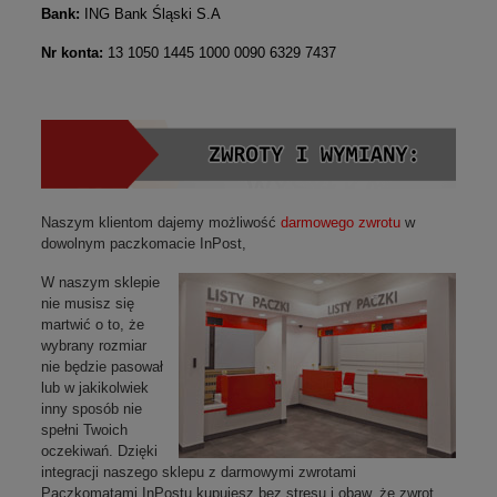
Bank:
ING Bank Śląski S.A
Nr konta:
13 1050 1445 1000 0090 6329 7437
Naszym klientom dajemy możliwość
darmowego zwrotu
w
dowolnym paczkomacie InPost,
W naszym sklepie
nie musisz się
martwić o to, że
wybrany rozmiar
nie będzie pasował
lub w jakikolwiek
inny sposób nie
spełni Twoich
oczekiwań. Dzięki
integracji naszego sklepu z
darmowymi
zwrotami
Paczkomatami InPostu kupujesz bez stresu i obaw, że zwrot