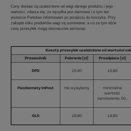
Ceny dostaw są uzależnione od wagi danego produktu i jego
wartości, zdarza się, że wysyłka jest darmowa i o tym też
jesteście Państwo informowani po przejściu do koszyka. Przy
zakupie kilku produktów wagi są sumowane, a co za tym idzie
ceny przesyłek mogą nieznacznie wzrosnąć.
Koszty przesyłek uzależnione od wartości z
Przewoźnik
Pobranie [zł]
Przedpłata [zł]
DPD
15,90
13,90
Paczkomaty InPost
nie wysyłamy
minimalna
wartość
zamówienia: 50,-
GLS
18,90
14,90