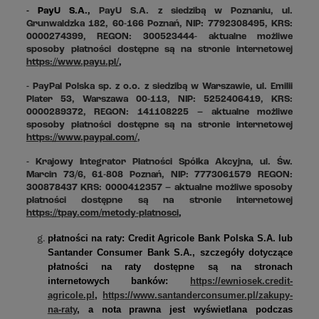
- PayU S.A.,
PayU S.A. z siedzibą w Poznaniu, ul.
Grunwaldzka 182, 60-166 Poznań, NIP: 7792308495, KRS:
0000274399, REGON: 300523444-
aktualne możliwe
sposoby płatności dostępne są na stronie internetowej
https://www.payu.pl/
,
- PayPal Polska sp. z o.o. z siedzibą w Warszawie, ul. Emilii
Plater 53, Warszawa 00-113, NIP: 5252406419, KRS:
0000289372, REGON: 141108225
– aktualne możliwe
sposoby płatności dostępne są na stronie internetowej
https://www.paypal.com/
,
- Krajowy Integrator Płatności Spółka Akcyjna, ul. Św.
Marcin 73/6, 61-808 Poznań, NIP: 7773061579 REGON:
300878437 KRS: 0000412357 – aktualne możliwe sposoby
płatności dostępne są na stronie internetowej
https://tpay.com/metody-platnosci
,
płatności na raty: Credit Agricole Bank Polska S.A. lub
Santander Consumer Bank S.A.,
szczegóły dotyczące
płatności na raty dostępne są na stronach
internetowych banków:
https://ewniosek.credit-
agricole.pl
,
https://www.santanderconsumer.pl/zakupy-
na-raty
, a nota prawna jest wyświetlana podczas