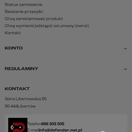
Status zamówienia
Śledzenie przesyłki
Chcę zareklamować produkt
Chcę wymienić/odstąpić od umowy (zwrot)
Kontakt
KONTO
REGULAMINY
KONTAKT
Góra Libertowska 50
30-444
Libertów
Telefon
666 303 505
E-mail
info@defender.net.pl