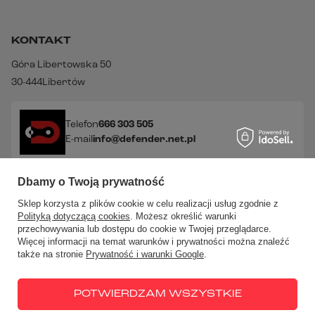
KONTAKT
Góra Libertowska 50
30-444
Libertów
Telefon
666 303 505
E-mail
info@defender.net.pl
Dbamy o Twoją prywatność
Sprawdź nasze social media!
Sklep korzysta z plików cookie w celu realizacji usług zgodnie z
Polityką dotyczącą cookies
. Możesz określić warunki
przechowywania lub dostępu do cookie w Twojej przeglądarce.
Więcej informacji na temat warunków i prywatności można znaleźć
także na stronie
Prywatność i warunki Google
.
W sklepie prezentujemy ceny brutto (z VAT).
Stawki VAT dla
konsumentów z kraju:
Polska
.
POTWIERDZAM WSZYSTKIE