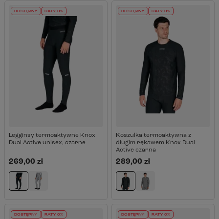
DOSTĘPNY
RATY 0%
DOSTĘPNY
RATY 0%
Legginsy termoaktywne Knox
Koszulka termoaktywna z
Dual Active unisex, czarne
długim rękawem Knox Dual
Active czarna
269,00 zł
289,00 zł
DOSTĘPNY
RATY 0%
DOSTĘPNY
RATY 0%