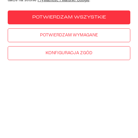
POTWIERDZAM WSZYSTKIE
POTWIERDZAM WYMAGANE
KONFIGURACJA ZGÓD
Koszula z ochraniaczami Knox
Koszula z ochraniaczami Knox
Urbane Pro Move niebiesko-
Urbane Pro Move czarna
szara
1 599,00 zł
1 599,00 zł
DOSTĘPNY
RATY 0%
DOSTĘPNY
RATY 0%