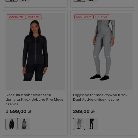
DOSTĘPNY
RATY 0%
DOSTĘPNY
RATY 0%
Koszula z ochraniaczami
Legginsy termoaktywne Knox
damska Knox Urbane Pro Move
Dual Active unisex, szare
czarna
1 599,00 zł
269,00 zł