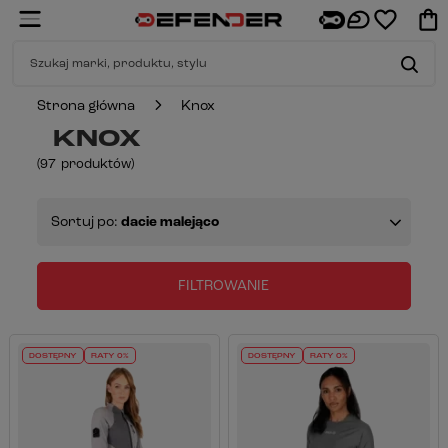
Strona główna
Knox
KNOX
(
97
produktów
)
Sortuj po:
dacie malejąco
FILTROWANIE
DOSTĘPNY
RATY 0%
DOSTĘPNY
RATY 0%