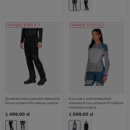
DOSTĘPNY
RATY 0%
DOSTĘPNY
RATY 0%
Spodnie motocyklowe tekstylne
Koszula z ochraniaczami
Knox Urbane Pro Move czarne
damska Knox Urbane Pro Move
niebiesko-szara
1 499,00 zł
1 599,00 zł