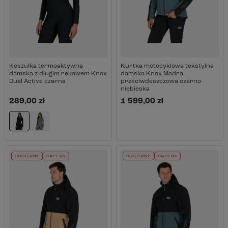
Koszulka termoaktywna
Kurtka motocyklowa tekstylna
damska z długim rękawem Knox
damska Knox Modra
Dual Active czarna
przeciwdeszczowa czarno-
niebieska
289,00 zł
1 599,00 zł
DOSTĘPNY
RATY 0%
DOSTĘPNY
RATY 0%