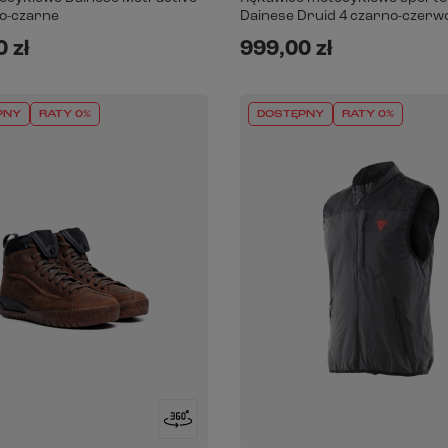
no-czarne
Dainese Druid 4 czarno-czerwo
 zł
999,00 zł
PNY
RATY 0%
DOSTĘPNY
RATY 0%