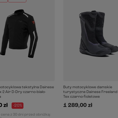
otocyklowa tekstylna Dainese
Buty motocyklowe damskie
 2 Air D-Dry czarno-biało-
turystyczne Dainese Freeland 
a
Tex czarno-fioletowe
 zł
1 289,00 zł
-20%
 cena z 30 dni przed obniżką: