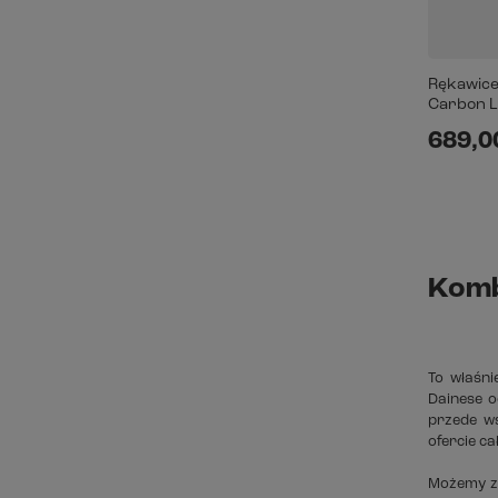
Rękawice
Carbon L
689,00
Komb
To właśn
Dainese o
przede ws
ofercie ca
Możemy za