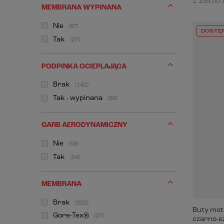
1 159,00 z
MEMBRANA WYPINANA
Nie
67
DOSTĘ
Tak
27
PODPINKA OCIEPLAJĄCA
Brak
142
Tak - wypinana
92
GARB AERODYNAMICZNY
Nie
59
Tak
24
MEMBRANA
Brak
222
Buty mot
Gore-Tex®
37
czarno-s