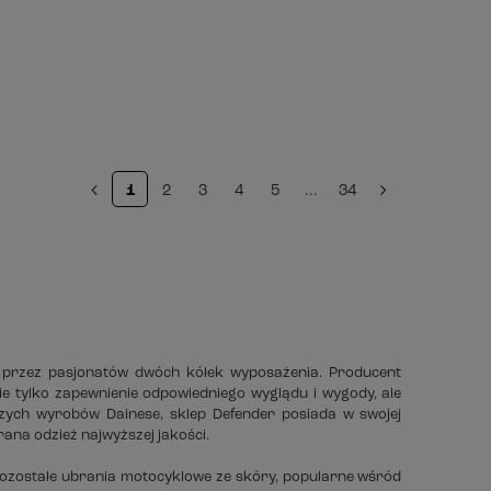
1
2
3
4
5
...
34
 przez pasjonatów dwóch kółek wyposażenia. Producent
e tylko zapewnienie odpowiedniego wyglądu i wygody, ale
szych wyrobów Dainese, sklep Defender posiada w swojej
rana odzież najwyższej jakości.
zostałe ubrania motocyklowe ze skóry, popularne wśród