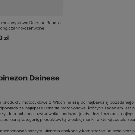
 motocyklowe Dainese Reacto
ong czarno-czerwone
 zł
inezon Dainese
ie produkty motocyklowe z Włoch należą do najbardziej pożądanego
dpowiada za najlepsze ubrania motocyklowe, których zadaniem jest ni
zystkim ochrona użytkownika podczas jazdy. Jeżeli szukasz najlep
łą odrębną kategorię produktów tej włoskiej marki, w której została zeb
proponować naszym Klientom doskonały kombinezon Dainese oraz po