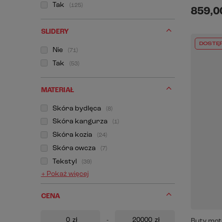
Tak
125
859,00
SLIDERY
DOSTĘ
Nie
71
Tak
53
MATERIAŁ
Skóra bydlęca
8
Skóra kangurza
1
Skóra kozia
24
Skóra owcza
7
Tekstyl
39
+ Pokaż więcej
CENA
zł
-
zł
Buty mot