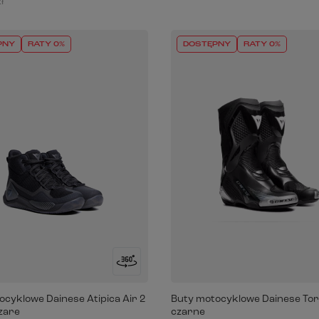
ł
PNY
RATY 0%
DOSTĘPNY
RATY 0%
ocyklowe Dainese Atipica Air 2
Buty motocyklowe Dainese Tor
zare
czarne