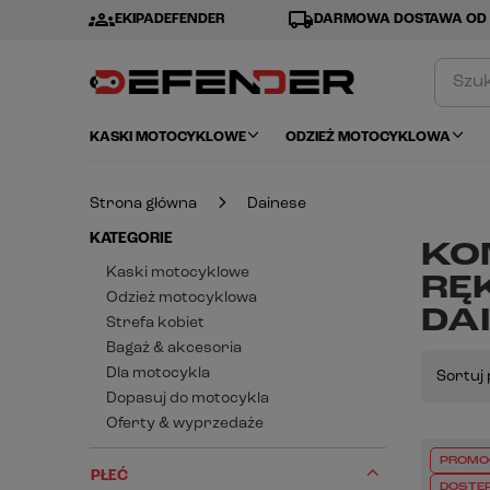
groups
local_shipping
EKIPADEFENDER
DARMOWA DOSTAWA OD 
KASKI MOTOCYKLOWE
ODZIEŻ MOTOCYKLOWA
Strona główna
Dainese
KATEGORIE
KO
Kaski motocyklowe
RĘ
Odzież motocyklowa
DA
Strefa kobiet
Bagaż & akcesoria
Dla motocykla
Sortuj 
Dopasuj do motocykla
Oferty & wyprzedaże
PROMO
PŁEĆ
DOSTĘ