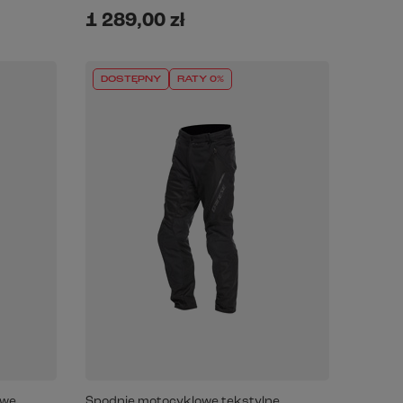
1 289,00 zł
DOSTĘPNY
RATY 0%
owe
Spodnie motocyklowe tekstylne