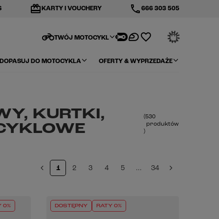
redeem
phone
S
KARTY I VOUCHERY
666 303 505
motorcycle
TWÓJ MOTOCYKL
DOPASUJ DO MOTOCYKLA
OFERTY & WYPRZEDAŻE
Y, KURTKI,
(
530
produktów
OCYKLOWE
)
1
2
3
4
5
...
34
 0%
DOSTĘPNY
RATY 0%