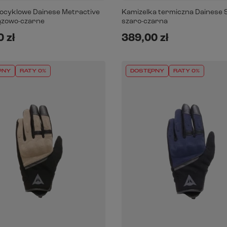
ocyklowe Dainese Metractive
Kamizelka termiczna Dainese 
ązowo-czarne
szaro-czarna
 zł
389,00 zł
PNY
RATY 0%
DOSTĘPNY
RATY 0%