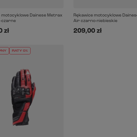
 motocyklowe Dainese Metrax
Rękawice motocyklowe Daines
o-czarne
Air czarno-niebieskie
 zł
209,00 zł
PNY
RATY 0%