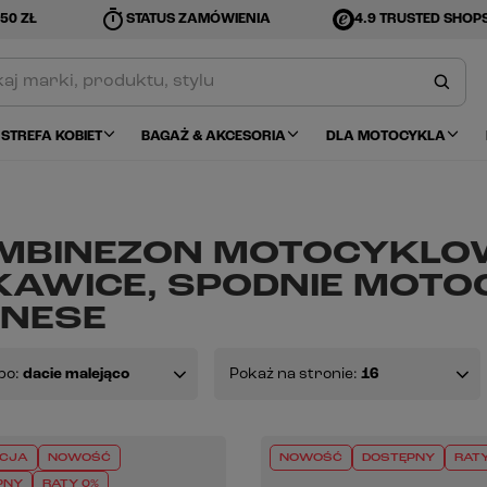
timer
50 ZŁ
STATUS ZAMÓWIENIA
4.9 TRUSTED SHOP
STREFA KOBIET
BAGAŻ & AKCESORIA
DLA MOTOCYKLA
MBINEZON MOTOCYKLOW
KAWICE, SPODNIE MOT
INESE
po:
dacie malejąco
Pokaż na stronie:
16
CJA
NOWOŚĆ
NOWOŚĆ
DOSTĘPNY
RATY
PNY
RATY 0%