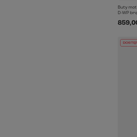
Buty mot
D-WP br
859,00
DOSTĘ