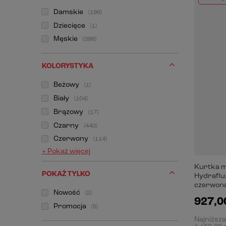
Damskie
196
Dziecięce
1
Męskie
396
KOLORYSTYKA
Beżowy
1
Biały
104
Brązowy
17
Czarny
440
Czerwony
114
+ Pokaż więcej
Kurtka m
POKAŻ TYLKO
Hydraflux
czerwon
Nowość
2
927,00
Promocja
5
Najniższa