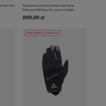
Smart Air
Rękawice motocyklowe damskie
Dainese Metrax Air czarno-białe
209,00 zł
DOSTĘPNY
RATY 0%