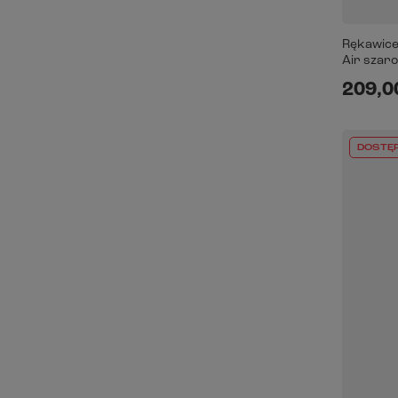
Rękawice
Air szar
209,00
DOSTĘ