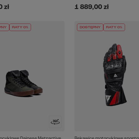
 zł
1 889,00 zł
PNY
RATY 0%
DOSTĘPNY
RATY 0%
ocyklowe Dainese Metractive
Rękawice motocyklowe sport