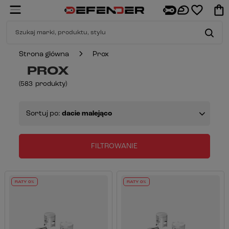
Strona główna
Prox
PROX
(
583
produkty
)
Sortuj po:
dacie malejąco
FILTROWANIE
RATY 0%
RATY 0%