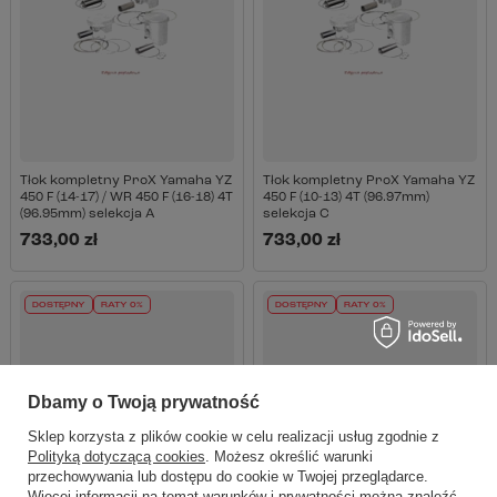
Tłok kompletny ProX Yamaha YZ
Tłok kompletny ProX Yamaha YZ
450 F (14-17) / WR 450 F (16-18) 4T
450 F (10-13) 4T (96.97mm)
(96.95mm) selekcja A
selekcja C
733,00 zł
733,00 zł
DOSTĘPNY
RATY 0%
DOSTĘPNY
RATY 0%
Dbamy o Twoją prywatność
Sklep korzysta z plików cookie w celu realizacji usług zgodnie z
Polityką dotyczącą cookies
. Możesz określić warunki
przechowywania lub dostępu do cookie w Twojej przeglądarce.
Więcej informacji na temat warunków i prywatności można znaleźć