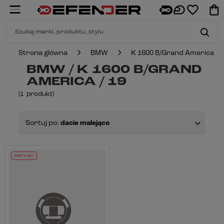
Strona główna
BMW
K 1600 B/Grand America
BMW / K 1600 B/GRAND
AMERICA / 19
(
1
produkt
)
Sortuj po:
dacie malejąco
RATY 0%