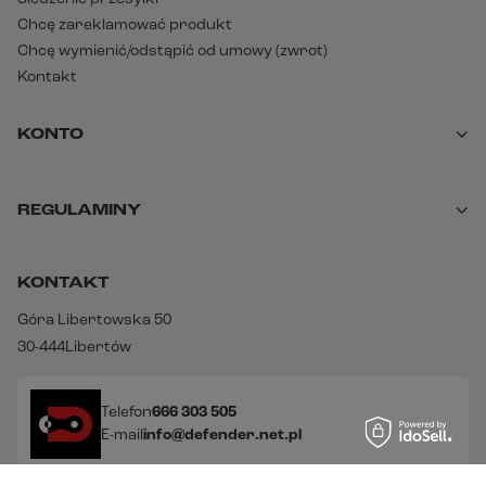
Chcę zareklamować produkt
Chcę wymienić/odstąpić od umowy (zwrot)
Kontakt
KONTO
REGULAMINY
KONTAKT
Góra Libertowska 50
30-444
Libertów
Telefon
666 303 505
E-mail
info@defender.net.pl