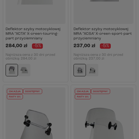
Deflektor szyby motocyklowej
Deflektor szyby motocyklowej
MRA "XCTA" X-creen-touring-
MRA "XCSA" X-creen-sport-part
part przyciemniany
przyciemniany
284,00 zł
-5%
237,00 zł
-5%
Najniższa cena z 30 dni przed
Najniższa cena z 30 dni przed
obniżką:
284,00 zł
obniżką:
237,00 zł
OKAZJA
DOSTĘPNY
OKAZJA
DOSTĘPNY
RATY 0%
RATY 0%