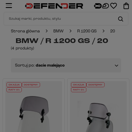
Strona główna
BMW
R 1200 GS
20
BMW / R 1200 GS / 20
(
4
produkty
)
Sortuj po:
dacie malejąco
OKAZJA
DOSTĘPNY
OKAZJA
DOSTĘPNY
RATY 0%
RATY 0%