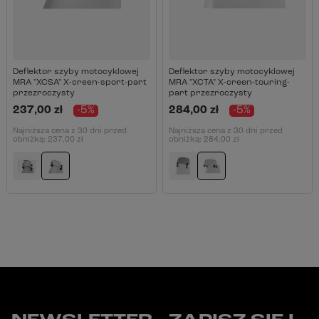
Deflektor szyby motocyklowej
Deflektor szyby motocyklowej
MRA "XCSA" X-creen-sport-part
MRA "XCTA" X-creen-touring-
przezroczysty
part przezroczysty
237,00 zł
-5%
284,00 zł
-5%
Najniższa cena z 30 dni przed
Najniższa cena z 30 dni przed
obniżką:
237,00 zł
obniżką:
284,00 zł