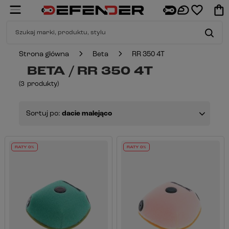
Strona główna
Beta
RR 350 4T
BETA / RR 350 4T
(
3
produkty
)
Sortuj po:
dacie malejąco
RATY 0%
RATY 0%