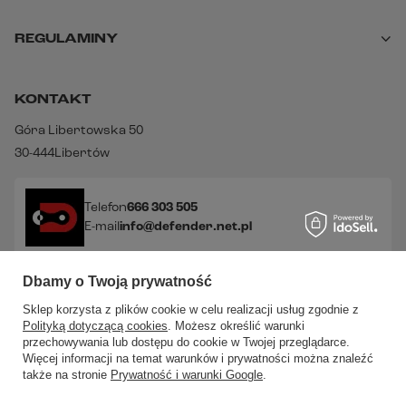
REGULAMINY
KONTAKT
Góra Libertowska 50
30-444
Libertów
Telefon
666 303 505
E-mail
info@defender.net.pl
Dbamy o Twoją prywatność
Sprawdź nasze social media!
Sklep korzysta z plików cookie w celu realizacji usług zgodnie z
Polityką dotyczącą cookies
. Możesz określić warunki
przechowywania lub dostępu do cookie w Twojej przeglądarce.
Więcej informacji na temat warunków i prywatności można znaleźć
także na stronie
Prywatność i warunki Google
.
W sklepie prezentujemy ceny brutto (z VAT).
Stawki VAT dla