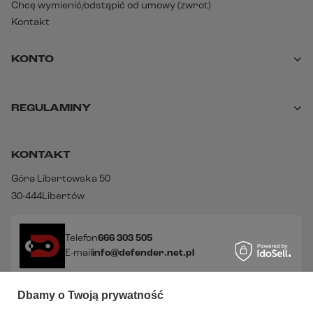
Chcę wymienić/odstąpić od umowy (zwrot)
Kontakt
KONTO
REGULAMINY
KONTAKT
Góra Libertowska 50
30-444
Libertów
Telefon
666 303 505
E-mail
info@defender.net.pl
Dbamy o Twoją prywatność
Sprawdź nasze social media!