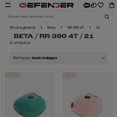
Strona główna
Beta
RR 390 4T
21
BETA / RR 390 4T / 21
(
2
produkty
)
Sortuj po:
dacie malejąco
RATY 0%
RATY 0%