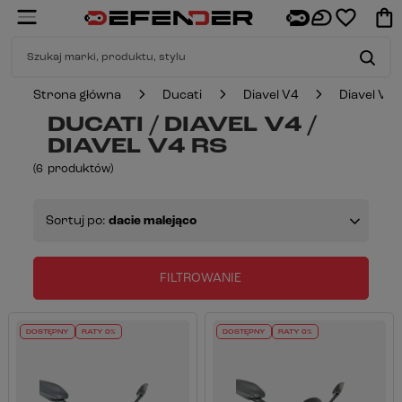
Strona główna
Ducati
Diavel V4
Diavel V4 
DUCATI / DIAVEL V4 /
DIAVEL V4 RS
(
6
produktów
)
Sortuj po:
dacie malejąco
FILTROWANIE
DOSTĘPNY
RATY 0%
DOSTĘPNY
RATY 0%