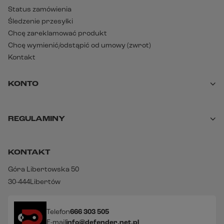
Status zamówienia
Śledzenie przesyłki
Chcę zareklamować produkt
Chcę wymienić/odstąpić od umowy (zwrot)
Kontakt
KONTO
REGULAMINY
KONTAKT
Góra Libertowska 50
30-444
Libertów
Telefon
666 303 505
E-mail
info@defender.net.pl