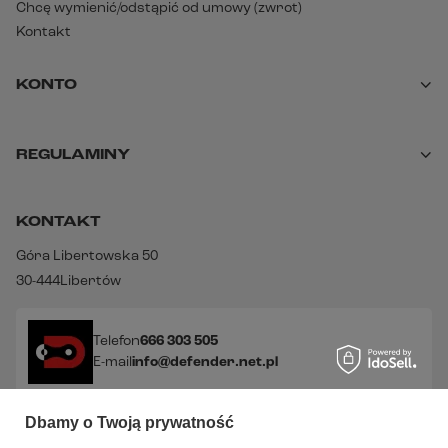
Chcę wymienić/odstąpić od umowy (zwrot)
Kontakt
KONTO
REGULAMINY
KONTAKT
Góra Libertowska 50
30-444
Libertów
Telefon
666 303 505
E-mail
info@defender.net.pl
Dbamy o Twoją prywatność
Sprawdź nasze social media!