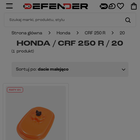
Strona główna
Honda
CRF 250 R
20
HONDA / CRF 250 R / 20
(
1
produkt
)
Sortuj po:
dacie malejąco
RATY 0%