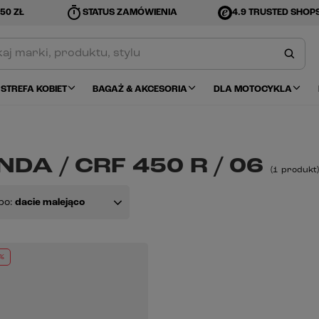
timer
50 ZŁ
STATUS ZAMÓWIENIA
4.9 TRUSTED SHOP
STREFA KOBIET
BAGAŻ & AKCESORIA
DLA MOTOCYKLA
DA / CRF 450 R / 06
(
1
produkt
)
po:
dacie malejąco
%