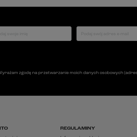
daj swoje imię
Podaj swój adres e-mail
Wyrażam zgodę na przetwarzanie moich danych osobowych (adres e-
NTO
REGULAMINY