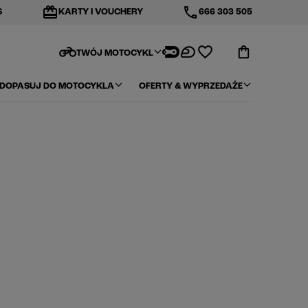
redeem
phone
S
KARTY I VOUCHERY
666 303 505
motorcycle
TWÓJ MOTOCYKL
DOPASUJ DO MOTOCYKLA
OFERTY & WYPRZEDAŻE