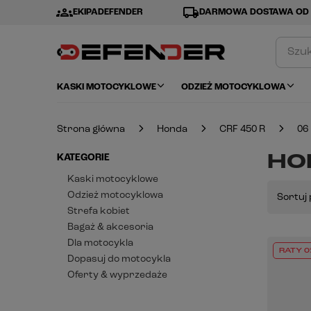
groups
local_shipping
EKIPADEFENDER
DARMOWA DOSTAWA OD 
KASKI MOTOCYKLOWE
ODZIEŻ MOTOCYKLOWA
Strona główna
Honda
CRF 450 R
06
HON
KATEGORIE
Kaski motocyklowe
Odzież motocyklowa
Sortuj 
Strefa kobiet
Bagaż & akcesoria
Dla motocykla
RATY 0
Dopasuj do motocykla
Oferty & wyprzedaże