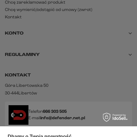
Chcę zareklamować produkt
Chcę wymienić/odstąpić od umowy (zwrot)
Kontakt
KONTO
REGULAMINY
KONTAKT
Góra Libertowska 50
30-444
Libertów
Telefon
666 303 505
E-mail
info@defender.net.pl
Dbamy o Twoją prywatność