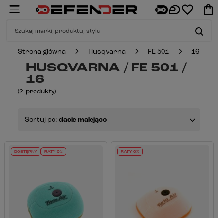
Strona główna
Husqvarna
FE 501
16
HUSQVARNA / FE 501 /
16
(
2
produkty
)
Sortuj po:
dacie malejąco
DOSTĘPNY
RATY 0%
RATY 0%