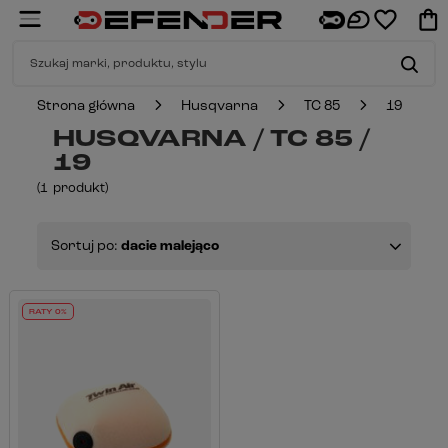
Strona główna
Husqvarna
TC 85
19
HUSQVARNA / TC 85 /
19
(
1
produkt
)
Sortuj po:
dacie malejąco
RATY 0%