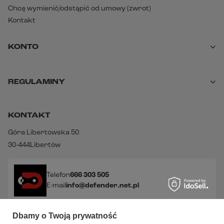
Chcę wymienić/odstąpić od umowy (zwrot)
Kontakt
KONTO
REGULAMINY
KONTAKT
Góra Libertowska 50
30-444
Libertów
Telefon
666 303 505
E-mail
info@defender.net.pl
Dbamy o Twoją prywatność