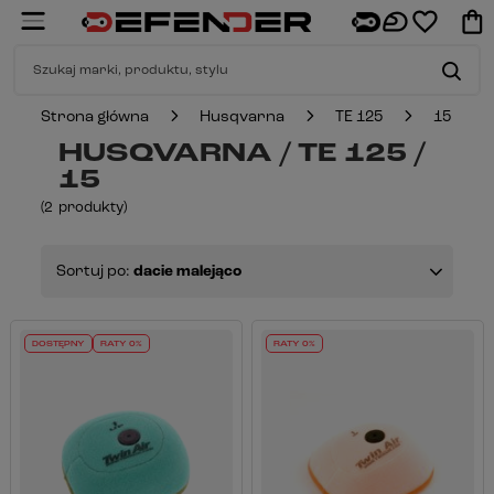
Strona główna
Husqvarna
TE 125
15
HUSQVARNA / TE 125 /
15
(
2
produkty
)
Sortuj po:
dacie malejąco
DOSTĘPNY
RATY 0%
RATY 0%