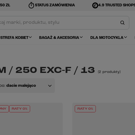
timer
50 ZŁ
STATUS ZAMÓWIENIA
4.9 TRUSTED SHOP
STREFA KOBIET
BAGAŻ & AKCESORIA
DLA MOTOCYKLA
 / 250 EXC-F / 13
(
2
produkty
)
po:
dacie malejąco
PNY
RATY 0%
RATY 0%