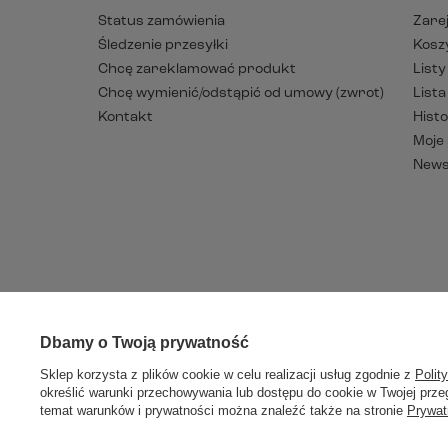
Status zamówienia
Zarej
Śledzenie przesyłki
Kosz
Chcę zareklamować produkt
List
Chcę wymienić/odstąpić od umowy (zwrot)
List
Kontakt
Histo
Moje
News
Dbamy o Twoją prywatność
W sklepie p
Sklep korzysta z plików cookie w celu realizacji usług zgodnie z
Polit
określić warunki przechowywania lub dostępu do cookie w Twojej przeg
temat warunków i prywatności można znaleźć także na stronie
Prywat