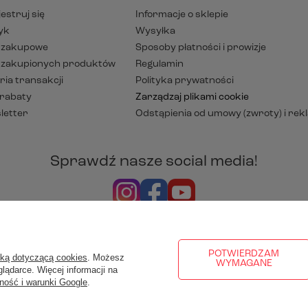
estruj się
Informacje o sklepie
yk
Wysyłka
y zakupowe
Sposoby płatności i prowizje
a zakupionych produktów
Regulamin
ria transakcji
Polityka prywatności
 rabaty
Zarządzaj plikami cookie
letter
Odstąpienia od umowy (zwroty) i rek
Sprawdź nasze social media!
rezentujemy ceny brutto (z VAT).
Stawki VAT dla konsumentów z k
POTWIERDZAM
yką dotyczącą cookies
. Możesz
WYMAGANE
lądarce. Więcej informacji na
ność i warunki Google
.