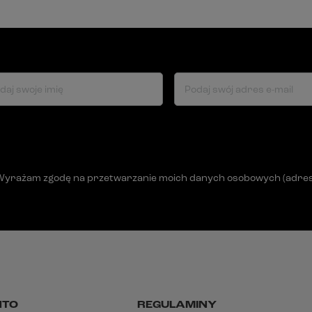
daj swoje imię
Podaj swój adres e-mail
Wyrażam zgodę na przetwarzanie moich danych osobowych (adres e-
NTO
REGULAMINY