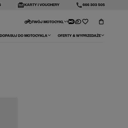
redeem
phone
S
KARTY I VOUCHERY
666 303 505
motorcycle
TWÓJ MOTOCYKL
DOPASUJ DO MOTOCYKLA
OFERTY & WYPRZEDAŻE