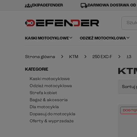
groups
local_shipping
EKIPADEFENDER
DARMOWA DOSTAWA OD 
KASKI MOTOCYKLOWE
ODZIEŻ MOTOCYKLOWA
Strona główna
KTM
250 EXC-F
13
KTM
KATEGORIE
Kaski motocyklowe
Odzież motocyklowa
Sortuj 
Strefa kobiet
Bagaż & akcesoria
Dla motocykla
DOSTĘ
Dopasuj do motocykla
Oferty & wyprzedaże