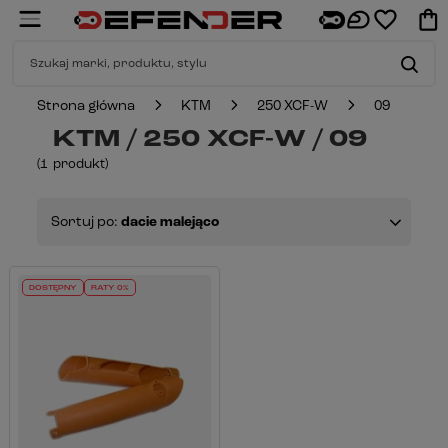
Strona główna
KTM
250 XCF-W
09
KTM / 250 XCF-W / 09
(
1
produkt
)
Sortuj po:
dacie malejąco
DOSTĘPNY
RATY 0%