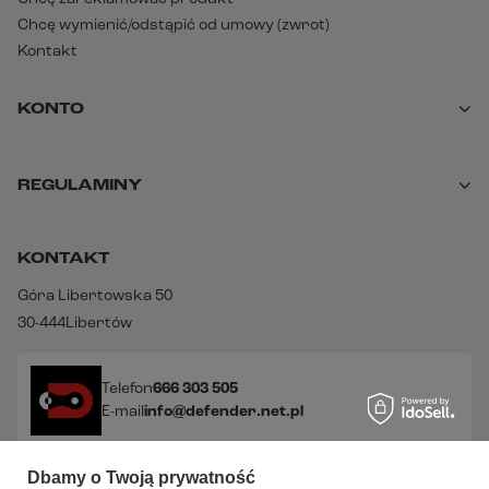
Chcę wymienić/odstąpić od umowy (zwrot)
Kontakt
KONTO
REGULAMINY
KONTAKT
Góra Libertowska 50
30-444
Libertów
Telefon
666 303 505
E-mail
info@defender.net.pl
Dbamy o Twoją prywatność