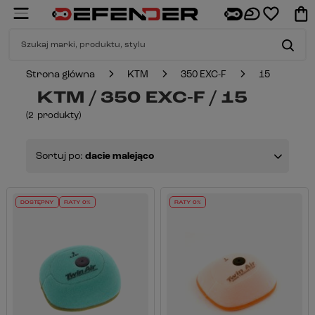
Strona główna
KTM
350 EXC-F
15
KTM / 350 EXC-F / 15
(
2
produkty
)
Sortuj po:
dacie malejąco
DOSTĘPNY
RATY 0%
RATY 0%