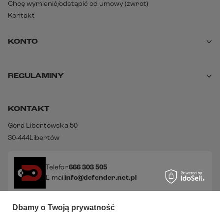
Chcę wymienić/odstąpić od umowy (zwrot)
Kontakt
KONTO
REGULAMINY
KONTAKT
Góra Libertowska 50
30-444
Libertów
Telefon
666 303 505
E-mail
info@defender.net.pl
Dbamy o Twoją prywatność
Sprawdź nasze social media!